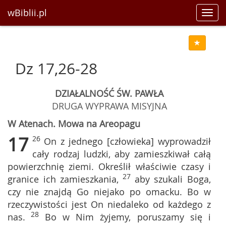
wBiblii.pl
Toggl
navig
Dz 17,26-28
DZIAŁALNOŚĆ ŚW. PAWŁA
DRUGA WYPRAWA MISYJNA
W Atenach. Mowa na Areopagu
17
26
On z jednego [człowieka] wyprowadził
cały rodzaj ludzki, aby zamieszkiwał całą
powierzchnię ziemi. Określił właściwie czasy i
27
granice ich zamieszkania,
aby szukali Boga,
czy nie znajdą Go niejako po omacku. Bo w
rzeczywistości jest On niedaleko od każdego z
28
nas.
Bo w Nim żyjemy, poruszamy się i