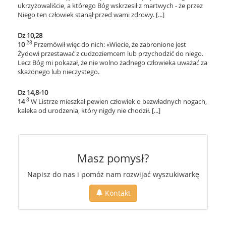
ukrzyżowaliście, a którego Bóg wskrzesił z martwych - że przez
Niego ten człowiek stanął przed wami zdrowy. [...]
Dz 10,28
28
10
Przemówił więc do nich: «Wiecie, że zabronione jest
Żydowi przestawać z cudzoziemcem lub przychodzić do niego.
Lecz Bóg mi pokazał, że nie wolno żadnego człowieka uważać za
skażonego lub nieczystego.
Dz 14,8-10
8
14
W Listrze mieszkał pewien człowiek o bezwładnych nogach,
kaleka od urodzenia, który nigdy nie chodził. [...]
Masz pomysł?
Napisz do nas i pomóż nam rozwijać wyszukiwarkę
Kontakt