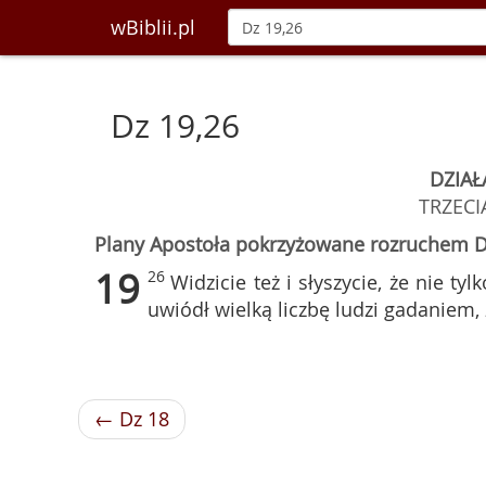
wBiblii.pl
Dz 19,26
DZIAŁ
TRZECI
Plany Apostoła pokrzyżowane rozruchem 
19
26
Widzicie też i słyszycie, że nie ty
uwiódł wielką liczbę ludzi gadaniem, ż
← Dz 18