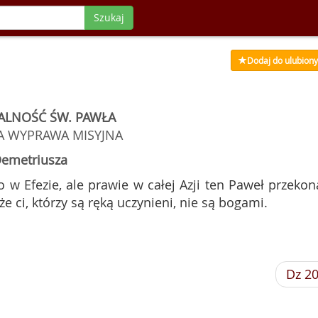
Szukaj
Dodaj do ulubion
ALNOŚĆ ŚW. PAWŁA
A WYPRAWA MISYJNA
Demetriusza
lko w Efezie, ale prawie w całej Azji ten Paweł przekona
e ci, którzy są ręką uczynieni, nie są bogami.
Dz 2