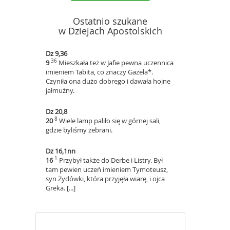
Ostatnio szukane
w Dziejach Apostolskich
Dz 9,36
36
9
Mieszkała też w Jafie pewna uczennica
imieniem Tabita, co znaczy Gazela*.
Czyniła ona dużo dobrego i dawała hojne
jałmużny.
Dz 20,8
8
20
Wiele lamp paliło się w górnej sali,
gdzie byliśmy zebrani.
Dz 16,1nn
1
16
Przybył także do Derbe i Listry. Był
tam pewien uczeń imieniem Tymoteusz,
syn Żydówki, która przyjęła wiarę, i ojca
Greka. [...]