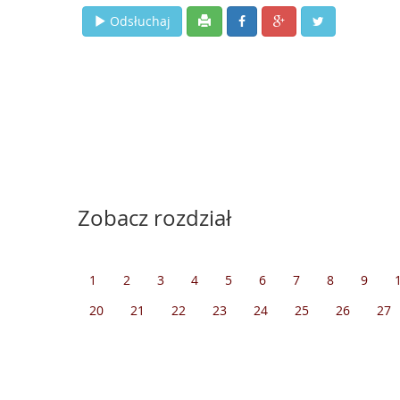
Odsłuchaj
Zobacz rozdział
1
2
3
4
5
6
7
8
9
20
21
22
23
24
25
26
27