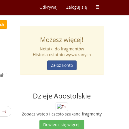
Odkrywaj
Zaloguj się
ych
Możesz więcej!
Notatki do fragmentów
Historia ostatnio wyszukanych
Załóż konto
ł i
Dzieje Apostolskie
0 →
Zobacz wstęp i często szukane fragmenty
Dowiedz się więcej!