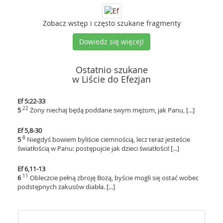
Zobacz wstęp i często szukane fragmenty
Dowiedz się więcej!
Ostatnio szukane
w Liście do Efezjan
Ef 5:22-33
22
5
Żony niechaj będą poddane swym mężom, jak Panu, [...]
Ef 5,8-30
8
5
Niegdyś bowiem byliście ciemnością, lecz teraz jesteście
światłością w Panu: postępujcie jak dzieci światłości! [...]
Ef 6,11-13
11
6
Obleczcie pełną zbroję Bożą, byście mogli się ostać wobec
podstępnych zakusów diabła. [...]