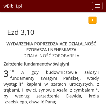
wBiblii.pl
Toggl
navig
Ezd 3,10
WYDARZENIA POPRZEDZAJĄCE DZIAŁALNOŚĆ
EZDRASZA I NEHEMIASZA
DZIAŁALNOŚĆ ZOROBABELA
Założenie fundamentów świątyni
3
10
A gdy budowniczowie założyli
fundamenty świątyni Pańskiej, wtedy
wystąpili* kapłani w szatach uroczystych, z
trąbami, i lewici, synowie Asafa, z cymbałami*,
by według zarządzenia Dawida, króla
izraelskiego, chwalić Pana;