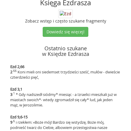
Księga Ezdrasza
Zobacz wstęp i często szukane fragmenty
Dowiedz się więcej!
Ostatnio szukane
w Księdze Ezdrasza
Ezd 2,66
66
2
Koni mieli oni siedemset trzydzieści sześć, mułów - dwieście
czterdzieści pięć,
Ezd 3,1
1
3
* Gdy nadszedł siódmy* miesiąc - a Izraelici mieszkali już w
miastach swoich*- wtedy zgromadził się cały* lud, jak jeden
mąż, w Jerozolimie.
Ezd 9,6-15
6
9
i rzekłem: «Boże mój! Bardzo się wstydzę, Boże mój,
podnieść twarz do Ciebie, albowiem przestępstwa nasze