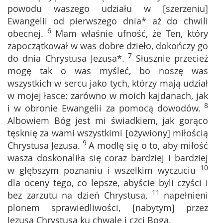
powodu waszego udziału w [szerzeniu]
Ewangelii od pierwszego dnia* aż do chwili
6
obecnej.
Mam właśnie ufność, że Ten, który
zapoczątkował w was dobre dzieło, dokończy go
7
do dnia Chrystusa Jezusa*.
Słusznie przecież
mogę tak o was myśleć, bo noszę was
wszystkich w sercu jako tych, którzy mają udział
w mojej łasce: zarówno w moich kajdanach, jak
8
i w obronie Ewangelii za pomocą dowodów.
Albowiem Bóg jest mi świadkiem, jak gorąco
tęsknię za wami wszystkimi [ożywiony] miłością
9
Chrystusa Jezusa.
A modlę się o to, aby miłość
wasza doskonaliła się coraz bardziej i bardziej
10
w głębszym poznaniu i wszelkim wyczuciu
dla oceny tego, co lepsze, abyście byli czyści i
11
bez zarzutu na dzień Chrystusa,
napełnieni
plonem sprawiedliwości, [nabytym] przez
Jezusa Chrystusa ku chwale i czci Boga.