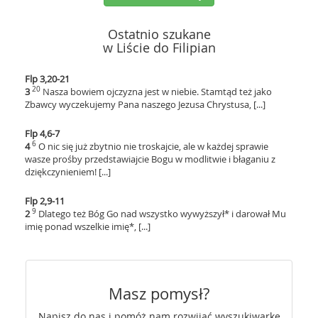
Ostatnio szukane
w Liście do Filipian
Flp 3,20-21
20
3
Nasza bowiem ojczyzna jest w niebie. Stamtąd też jako
Zbawcy wyczekujemy Pana naszego Jezusa Chrystusa, [...]
Flp 4,6-7
6
4
O nic się już zbytnio nie troskajcie, ale w każdej sprawie
wasze prośby przedstawiajcie Bogu w modlitwie i błaganiu z
dziękczynieniem! [...]
Flp 2,9-11
9
2
Dlatego też Bóg Go nad wszystko wywyższył* i darował Mu
imię ponad wszelkie imię*, [...]
Masz pomysł?
Napisz do nas i pomóż nam rozwijać wyszukiwarkę