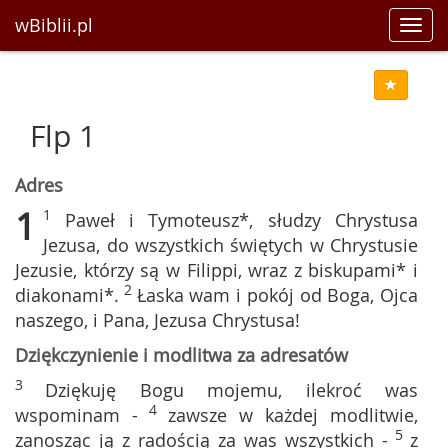
wBiblii.pl
Toggl
navig
Flp 1
Adres
1
1
Paweł i Tymoteusz*, słudzy Chrystusa
Jezusa, do wszystkich świętych w Chrystusie
Jezusie, którzy są w Filippi, wraz z biskupami* i
2
diakonami*.
Łaska wam i pokój od Boga, Ojca
naszego, i Pana, Jezusa Chrystusa!
Dziękczynienie i modlitwa za adresatów
3
Dziękuję Bogu mojemu, ilekroć was
4
wspominam -
zawsze w każdej modlitwie,
5
zanosząc ją z radością za was wszystkich -
z