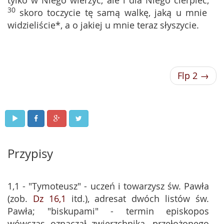
tylko w Niego wierzyć, ale i dla Niego cierpieć,
30
skoro toczycie tę samą walkę, jaką u mnie
widzieliście*, a o jakiej u mnie teraz słyszycie.
Flp 2 →
Przypisy
1,1 - "Tymoteusz" - uczeń i towarzysz św. Pawła
(zob.
Dz 16,1
itd.), adresat dwóch listów św.
Pawła; "biskupami" - termin episkopos
wówczas oznaczał zwierzchnika, przełożonego