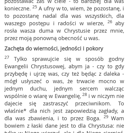
pozostawać zaś w ciele - to bardziej dla was
25
konieczne.
A ufny w to, wiem, że pozostanę, i
to pozostanę nadal dla was wszystkich, dla
26
waszego postępu i radości w wierze,
aby
rosła wasza duma w Chrystusie przez mnie,
przez moją ponowną obecność u was.
Zachęta do wierności, jedności i pokory
27
Tylko sprawujcie się w sposób godny
Ewangelii Chrystusowej, abym ja - czy to gdy
przybędę i ujrzę was, czy też będąc z daleka -
mógł usłyszeć o was, że trwacie mocno w
jednym duchu, jednym sercem walcząc
28
wspólnie o wiarę w Ewangelię,
i w niczym nie
dajecie się zastraszyć przeciwnikom. To
właśnie* dla nich jest zapowiedzią zagłady, a
29
dla was zbawienia, i to przez Boga.
Wam
bowiem z łaski dane jest to dla Chrystusa: nie