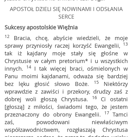
APOSTOŁ DZIELI SIĘ NOWINAMI I ODSŁANIA
SERCE
Sukcesy apostolskie Więźnia
12
Bracia, chcę, abyście wiedzieli, że moje
13
sprawy przyniosły raczej korzyść Ewangelii,
tak iż kajdany moje stały się głośne w
Chrystusie w całym pretorium* i u wszystkich
14
innych.
I tak więcej braci, ośmielonych w
Panu moimi kajdanami, odważa się bardziej
15
bez lęku głosić słowo Boże.
Niektórzy
wprawdzie z zawiści i przekory, drudzy zaś z
16
dobrej woli głoszą Chrystusa.
Ci ostatni
[głoszą] z miłości, świadomi tego, że jestem
17
przeznaczony do obrony Ewangelii.
Tamci
zaś, powodowani niewłaściwym
współzawodnictwem, rozgłaszają Chrystusa