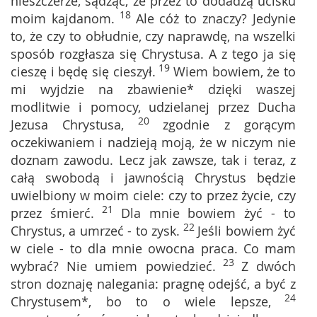
nieszczerze, sądząc, że przez to dodadzą ucisku
18
moim kajdanom.
Ale cóż to znaczy? Jedynie
to, że czy to obłudnie, czy naprawdę, na wszelki
sposób rozgłasza się Chrystusa. A z tego ja się
19
cieszę i będę się cieszył.
Wiem bowiem, że to
mi wyjdzie na zbawienie* dzięki waszej
modlitwie i pomocy, udzielanej przez Ducha
20
Jezusa Chrystusa,
zgodnie z gorącym
oczekiwaniem i nadzieją moją, że w niczym nie
doznam zawodu. Lecz jak zawsze, tak i teraz, z
całą swobodą i jawnością Chrystus będzie
uwielbiony w moim ciele: czy to przez życie, czy
21
przez śmierć.
Dla mnie bowiem żyć - to
22
Chrystus, a umrzeć - to zysk.
Jeśli bowiem żyć
w ciele - to dla mnie owocna praca. Co mam
23
wybrać? Nie umiem powiedzieć.
Z dwóch
stron doznaję nalegania: pragnę odejść, a być z
24
Chrystusem*, bo to o wiele lepsze,