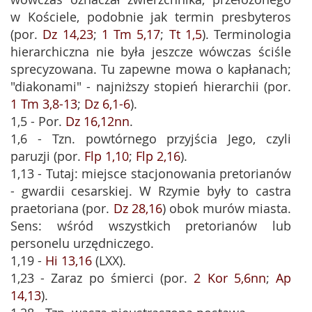
w Kościele, podobnie jak termin presbyteros
(por.
Dz 14,23
;
1 Tm 5,17
;
Tt 1,5
). Terminologia
hierarchiczna nie była jeszcze wówczas ściśle
sprecyzowana. Tu zapewne mowa o kapłanach;
"diakonami" - najniższy stopień hierarchii (por.
1 Tm 3,8-13
;
Dz 6,1-6
).
1,5 - Por.
Dz 16,12nn
.
1,6 - Tzn. powtórnego przyjścia Jego, czyli
paruzji (por.
Flp 1,10
;
Flp 2,16
).
1,13 - Tutaj: miejsce stacjonowania pretorianów
- gwardii cesarskiej. W Rzymie były to castra
praetoriana (por.
Dz 28,16
) obok murów miasta.
Sens: wśród wszystkich pretorianów lub
personelu urzędniczego.
1,19 -
Hi 13,16
(LXX).
1,23 - Zaraz po śmierci (por.
2 Kor 5,6nn
;
Ap
14,13
).