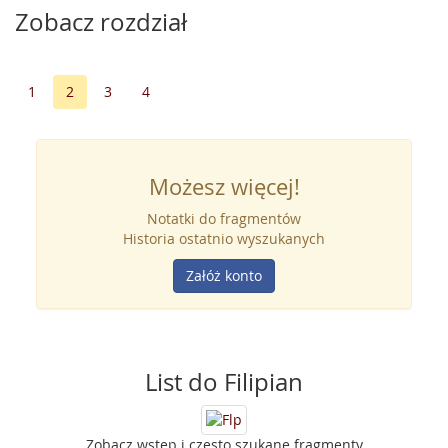
Zobacz rozdział
1
2
3
4
Możesz więcej!
Notatki do fragmentów
Historia ostatnio wyszukanych
Załóż konto
List do Filipian
Zobacz wstęp i często szukane fragmenty