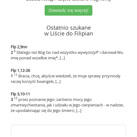
Dowiedz się więcej!
Ostatnio szukane
w Liście do Filipian
Flp 2,9nn
9
2
Dlatego też Bóg Go nad wszystko wywyższył* i darował Mu
imię ponad wszelkie imię*, [...]
Flp 1,12-26
12
1
Bracia, chcę, abyście wiedzieli, że moje sprawy przyniosły
raczej korzyść Ewangelii, [...]
Flp 3,10-11
10
3
przez poznanie Jego: zarówno mocy Jego
zmartwychwstania, jak i udziału w Jego cierpieniach - w nadziei,
że upodabniając się do Jego śmierci, [...]