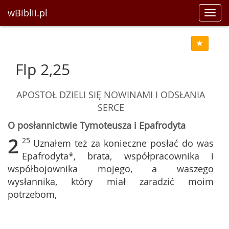
wBiblii.pl
Toggl
navig
Flp 2,25
APOSTOŁ DZIELI SIĘ NOWINAMI I ODSŁANIA
SERCE
O posłannictwie Tymoteusza i Epafrodyta
2
25
Uznałem też za konieczne posłać do was
Epafrodyta*, brata, współpracownika i
współbojownika mojego, a waszego
wysłannika, który miał zaradzić moim
potrzebom,