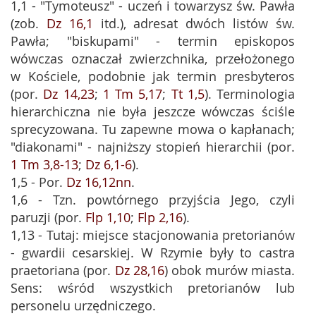
1,1 - "Tymoteusz" - uczeń i towarzysz św. Pawła
(zob.
Dz 16,1
itd.), adresat dwóch listów św.
Pawła; "biskupami" - termin episkopos
wówczas oznaczał zwierzchnika, przełożonego
w Kościele, podobnie jak termin presbyteros
(por.
Dz 14,23
;
1 Tm 5,17
;
Tt 1,5
). Terminologia
hierarchiczna nie była jeszcze wówczas ściśle
sprecyzowana. Tu zapewne mowa o kapłanach;
"diakonami" - najniższy stopień hierarchii (por.
1 Tm 3,8-13
;
Dz 6,1-6
).
1,5 - Por.
Dz 16,12nn
.
1,6 - Tzn. powtórnego przyjścia Jego, czyli
paruzji (por.
Flp 1,10
;
Flp 2,16
).
1,13 - Tutaj: miejsce stacjonowania pretorianów
- gwardii cesarskiej. W Rzymie były to castra
praetoriana (por.
Dz 28,16
) obok murów miasta.
Sens: wśród wszystkich pretorianów lub
personelu urzędniczego.