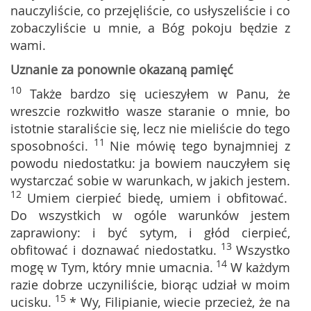
nauczyliście, co przejęliście, co usłyszeliście i co
zobaczyliście u mnie, a Bóg pokoju będzie z
wami.
Uznanie za ponownie okazaną pamięć
10
Także bardzo się ucieszyłem w Panu, że
wreszcie rozkwitło wasze staranie o mnie, bo
istotnie staraliście się, lecz nie mieliście do tego
11
sposobności.
Nie mówię tego bynajmniej z
powodu niedostatku: ja bowiem nauczyłem się
wystarczać sobie w warunkach, w jakich jestem.
12
Umiem cierpieć biedę, umiem i obfitować.
Do wszystkich w ogóle warunków jestem
zaprawiony: i być sytym, i głód cierpieć,
13
obfitować i doznawać niedostatku.
Wszystko
14
mogę w Tym, który mnie umacnia.
W każdym
razie dobrze uczyniliście, biorąc udział w moim
15
ucisku.
* Wy, Filipianie, wiecie przecież, że na