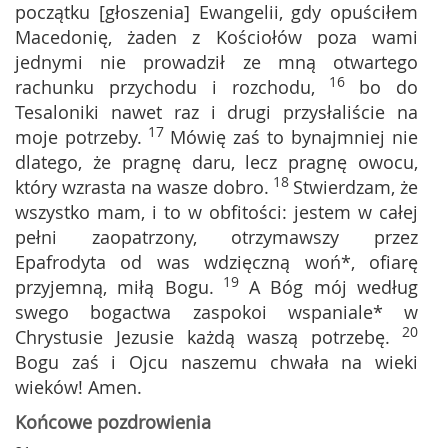
początku [głoszenia] Ewangelii, gdy opuściłem
Macedonię, żaden z Kościołów poza wami
jednymi nie prowadził ze mną otwartego
16
rachunku przychodu i rozchodu,
bo do
Tesaloniki nawet raz i drugi przysłaliście na
17
moje potrzeby.
Mówię zaś to bynajmniej nie
dlatego, że pragnę daru, lecz pragnę owocu,
18
który wzrasta na wasze dobro.
Stwierdzam, że
wszystko mam, i to w obfitości: jestem w całej
pełni zaopatrzony, otrzymawszy przez
Epafrodyta od was wdzięczną woń*, ofiarę
19
przyjemną, miłą Bogu.
A Bóg mój według
swego bogactwa zaspokoi wspaniale* w
20
Chrystusie Jezusie każdą waszą potrzebę.
Bogu zaś i Ojcu naszemu chwała na wieki
wieków! Amen.
Końcowe pozdrowienia