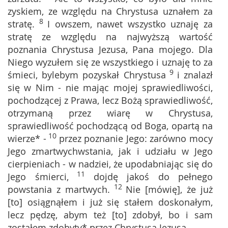
zyskiem, ze względu na Chrystusa uznałem za
8
stratę.
I owszem, nawet wszystko uznaję za
stratę ze względu na najwyższą wartość
poznania Chrystusa Jezusa, Pana mojego. Dla
Niego wyzułem się ze wszystkiego i uznaję to za
9
śmieci, bylebym pozyskał Chrystusa
i znalazł
się w Nim - nie mając mojej sprawiedliwości,
pochodzącej z Prawa, lecz Bożą sprawiedliwość,
otrzymaną przez wiarę w Chrystusa,
sprawiedliwość pochodzącą od Boga, opartą na
10
wierze* -
przez poznanie Jego: zarówno mocy
Jego zmartwychwstania, jak i udziału w Jego
cierpieniach - w nadziei, że upodabniając się do
11
Jego śmierci,
dojdę jakoś do pełnego
12
powstania z martwych.
Nie [mówię], że już
[to] osiągnąłem i już się stałem doskonałym,
lecz pędzę, abym też [to] zdobył, bo i sam
zostałem zdobyty* przez Chrystusa Jezusa.