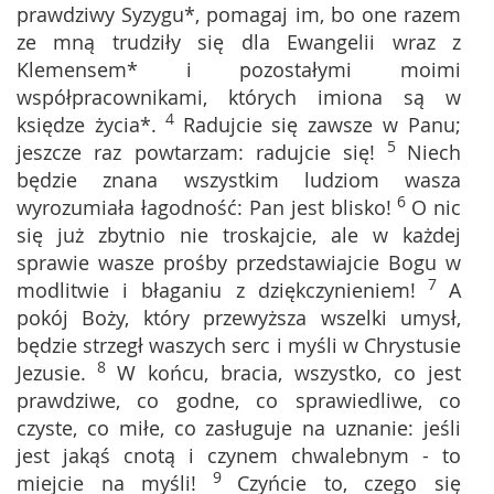
prawdziwy Syzygu*, pomagaj im, bo one razem
ze mną trudziły się dla Ewangelii wraz z
Klemensem* i pozostałymi moimi
współpracownikami, których imiona są w
4
księdze życia*.
Radujcie się zawsze w Panu;
5
jeszcze raz powtarzam: radujcie się!
Niech
będzie znana wszystkim ludziom wasza
6
wyrozumiała łagodność: Pan jest blisko!
O nic
się już zbytnio nie troskajcie, ale w każdej
sprawie wasze prośby przedstawiajcie Bogu w
7
modlitwie i błaganiu z dziękczynieniem!
A
pokój Boży, który przewyższa wszelki umysł,
będzie strzegł waszych serc i myśli w Chrystusie
8
Jezusie.
W końcu, bracia, wszystko, co jest
prawdziwe, co godne, co sprawiedliwe, co
czyste, co miłe, co zasługuje na uznanie: jeśli
jest jakąś cnotą i czynem chwalebnym - to
9
miejcie na myśli!
Czyńcie to, czego się