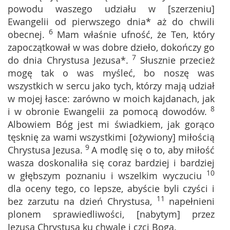
powodu waszego udziału w [szerzeniu]
Ewangelii od pierwszego dnia* aż do chwili
6
obecnej.
Mam właśnie ufność, że Ten, który
zapoczątkował w was dobre dzieło, dokończy go
7
do dnia Chrystusa Jezusa*.
Słusznie przecież
mogę tak o was myśleć, bo noszę was
wszystkich w sercu jako tych, którzy mają udział
w mojej łasce: zarówno w moich kajdanach, jak
8
i w obronie Ewangelii za pomocą dowodów.
Albowiem Bóg jest mi świadkiem, jak gorąco
tęsknię za wami wszystkimi [ożywiony] miłością
9
Chrystusa Jezusa.
A modlę się o to, aby miłość
wasza doskonaliła się coraz bardziej i bardziej
10
w głębszym poznaniu i wszelkim wyczuciu
dla oceny tego, co lepsze, abyście byli czyści i
11
bez zarzutu na dzień Chrystusa,
napełnieni
plonem sprawiedliwości, [nabytym] przez
Jezusa Chrystusa ku chwale i czci Boga.