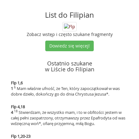
List do Filipian
Zobacz wstęp i często szukane fragmenty
Dowiedz się więcej!
Ostatnio szukane
w Liście do Filipian
Flp 1,6
6
1
Mam właśnie ufność, że Ten, który zapoczątkował w was
dobre dzieło, dokończy go do dnia Chrystusa Jezusa*.
Flp 4,18
18
4
Stwierdzam, że wszystko mam, i to w obfitości: jestem w
całej pełni zaopatrzony, otrzymawszy przez Epafrodyta od was
wdzięczną woń*, ofiarę przyjemną, miłą Bogu.
Flp 1,20-23