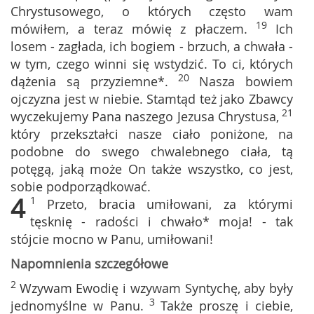
Chrystusowego, o których często wam
19
mówiłem, a teraz mówię z płaczem.
Ich
losem - zagłada, ich bogiem - brzuch, a chwała -
w tym, czego winni się wstydzić. To ci, których
20
dążenia są przyziemne*.
Nasza bowiem
ojczyzna jest w niebie. Stamtąd też jako Zbawcy
21
wyczekujemy Pana naszego Jezusa Chrystusa,
który przekształci nasze ciało poniżone, na
podobne do swego chwalebnego ciała, tą
potęgą, jaką może On także wszystko, co jest,
sobie podporządkować.
4
1
Przeto, bracia umiłowani, za którymi
tęsknię - radości i chwało* moja! - tak
stójcie mocno w Panu, umiłowani!
Napomnienia szczegółowe
2
Wzywam Ewodię i wzywam Syntychę, aby były
3
jednomyślne w Panu.
Także proszę i ciebie,