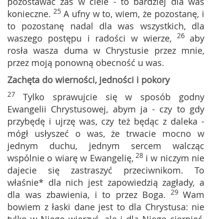
pozostawać zaś w ciele - to bardziej dla was
25
konieczne.
A ufny w to, wiem, że pozostanę, i
to pozostanę nadal dla was wszystkich, dla
26
waszego postępu i radości w wierze,
aby
rosła wasza duma w Chrystusie przez mnie,
przez moją ponowną obecność u was.
Zachęta do wierności, jedności i pokory
27
Tylko sprawujcie się w sposób godny
Ewangelii Chrystusowej, abym ja - czy to gdy
przybędę i ujrzę was, czy też będąc z daleka -
mógł usłyszeć o was, że trwacie mocno w
jednym duchu, jednym sercem walcząc
28
wspólnie o wiarę w Ewangelię,
i w niczym nie
dajecie się zastraszyć przeciwnikom. To
właśnie* dla nich jest zapowiedzią zagłady, a
29
dla was zbawienia, i to przez Boga.
Wam
bowiem z łaski dane jest to dla Chrystusa: nie