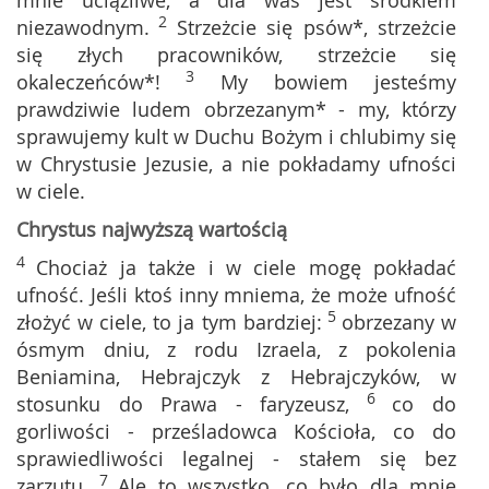
mnie uciążliwe, a dla was jest środkiem
2
niezawodnym.
Strzeżcie się psów*, strzeżcie
się złych pracowników, strzeżcie się
3
okaleczeńców*!
My bowiem jesteśmy
prawdziwie ludem obrzezanym* - my, którzy
sprawujemy kult w Duchu Bożym i chlubimy się
w Chrystusie Jezusie, a nie pokładamy ufności
w ciele.
Chrystus najwyższą wartością
4
Chociaż ja także i w ciele mogę pokładać
ufność. Jeśli ktoś inny mniema, że może ufność
5
złożyć w ciele, to ja tym bardziej:
obrzezany w
ósmym dniu, z rodu Izraela, z pokolenia
Beniamina, Hebrajczyk z Hebrajczyków, w
6
stosunku do Prawa - faryzeusz,
co do
gorliwości - prześladowca Kościoła, co do
sprawiedliwości legalnej - stałem się bez
7
zarzutu.
Ale to wszystko, co było dla mnie