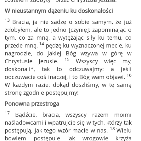
W nieustannym dążeniu ku doskonałości
13
Bracia, ja nie sądzę o sobie samym, że już
zdobyłem, ale to jedno [czynię]: zapominając o
tym, co za mną, a wytężając siły ku temu, co
14
przede mną,
pędzę ku wyznaczonej mecie, ku
nagrodzie, do jakiej Bóg wzywa w górę w
15
Chrystusie Jezusie.
Wszyscy więc my,
doskonali*, tak to odczuwajmy: a jeśli
16
odczuwacie coś inaczej, i to Bóg wam objawi.
W każdym razie: dokąd doszliśmy, w tę samą
stronę zgodnie postępujmy!
Ponowna przestroga
17
Bądźcie, bracia, wszyscy razem moimi
naśladowcami i wpatrujcie się w tych, którzy tak
18
postępują, jak tego wzór macie w nas.
Wielu
bowiem postępuje jak wrogowie krzyża