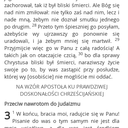
zachorował, tak iż był bliski śmierci. Ale Bóg się
nad nim zmiłował: nie tylko zaś nad nim, lecz i
nade mną, żebym nie doznał smutku jednego
28
po drugim.
Przeto tym śpieszniej go posyłam,
ażebyście wy ujrzawszy go ponownie się
29
uradowali, i ja żebym mniej się martwił.
Przyjmijcie więc go w Panu z całą radością! A
30
takich jak on otaczajcie czcią,
bo dla sprawy
Chrystusa bliski był śmierci, naraziwszy życie
swoje po to, by was zastąpić przy posłudze,
której wy [osobiście] nie mogliście mi oddać.
NA WZÓR APOSTOŁA KU PRAWDZIWEJ
DOSKONAŁOŚCI CHRZEŚCIJAŃSKIEJ
Przeciw nawrotom do judaizmu
3
1
W końcu, bracia moi, radujcie się w Panu!
Pisanie do was o tym samym nie jest dla