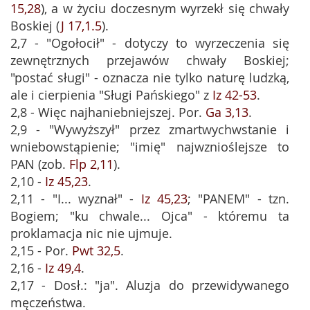
15,28
), a w życiu doczesnym wyrzekł się chwały
Boskiej (
J 17,1.5
).
2,7 - "Ogołocił" - dotyczy to wyrzeczenia się
zewnętrznych przejawów chwały Boskiej;
"postać sługi" - oznacza nie tylko naturę ludzką,
ale i cierpienia "Sługi Pańskiego" z
Iz 42-53
.
2,8 - Więc najhaniebniejszej. Por.
Ga 3,13
.
2,9 - "Wywyższył" przez zmartwychwstanie i
wniebowstąpienie; "imię" najwznioślejsze to
PAN (zob.
Flp 2,11
).
2,10 -
Iz 45,23
.
2,11 - "I... wyznał" -
Iz 45,23
; "PANEM" - tzn.
Bogiem; "ku chwale... Ojca" - któremu ta
proklamacja nic nie ujmuje.
2,15 - Por.
Pwt 32,5
.
2,16 -
Iz 49,4
.
2,17 - Dosł.: "ja". Aluzja do przewidywanego
męczeństwa.