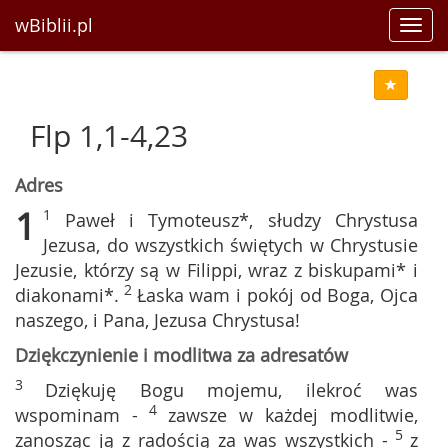
wBiblii.pl
Toggl
navig
Flp 1,1-4,23
Adres
1
1
Paweł i Tymoteusz*, słudzy Chrystusa
Jezusa, do wszystkich świętych w Chrystusie
Jezusie, którzy są w Filippi, wraz z biskupami* i
2
diakonami*.
Łaska wam i pokój od Boga, Ojca
naszego, i Pana, Jezusa Chrystusa!
Dziękczynienie i modlitwa za adresatów
3
Dziękuję Bogu mojemu, ilekroć was
4
wspominam -
zawsze w każdej modlitwie,
5
zanosząc ją z radością za was wszystkich -
z