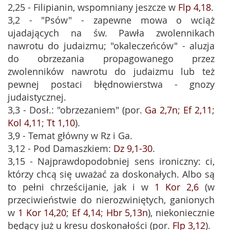
2,25 - Filipianin, wspomniany jeszcze w
Flp 4,18
.
3,2 - "Psów" - zapewne mowa o wciąż
ujadających na św. Pawła zwolennikach
nawrotu do judaizmu; "okaleczeńców" - aluzja
do obrzezania propagowanego przez
zwolenników nawrotu do judaizmu lub też
pewnej postaci błędnowierstwa - gnozy
judaistycznej.
3,3 - Dosł.: "obrzezaniem" (por.
Ga 2,7n
;
Ef 2,11
;
Kol 4,11
;
Tt 1,10
).
3,9 - Temat główny w Rz i Ga.
3,12 - Pod Damaszkiem:
Dz 9,1-30
.
3,15 - Najprawdopodobniej sens ironiczny: ci,
którzy chcą się uważać za doskonałych. Albo są
to pełni chrześcijanie, jak i w
1 Kor 2,6
(w
przeciwieństwie do nierozwiniętych, ganionych
w
1 Kor 14,20
;
Ef 4,14
;
Hbr 5,13n
), niekoniecznie
będący już u kresu doskonałości (por.
Flp 3,12
).