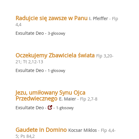
Radujcie się zawsze w Panu
I. Pfeiffer
- Flp
4,4
Exsultate Deo
-
3-głosowy
Oczekujemy Zbawiciela świata
Flp 3,20-
21; Tt 2,12-13
Exsultate Deo
-
1-głosowy
Jezu, umiłowany Synu Ojca
Przedwiecznego
E. Maier
- Flp 2,7-8
Exsultate Deo
-
-
1-głosowy
Gaudete in Domino
Kocsar Miklos
- Flp 4,4-
5; Ps 84,2