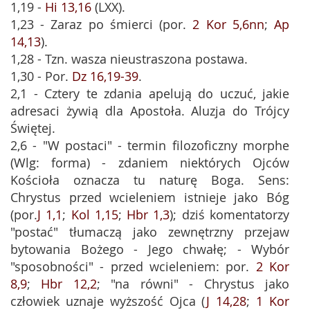
1,19 -
Hi 13,16
(LXX).
1,23 - Zaraz po śmierci (por.
2 Kor 5,6nn
;
Ap
14,13
).
1,28 - Tzn. wasza nieustraszona postawa.
1,30 - Por.
Dz 16,19-39
.
2,1 - Cztery te zdania apelują do uczuć, jakie
adresaci żywią dla Apostoła. Aluzja do Trójcy
Świętej.
2,6 - "W postaci" - termin filozoficzny morphe
(Wlg: forma) - zdaniem niektórych Ojców
Kościoła oznacza tu naturę Boga. Sens:
Chrystus przed wcieleniem istnieje jako Bóg
(por.
J 1,1
;
Kol 1,15
;
Hbr 1,3
); dziś komentatorzy
"postać" tłumaczą jako zewnętrzny przejaw
bytowania Bożego - Jego chwałę; - Wybór
"sposobności" - przed wcieleniem: por.
2 Kor
8,9
;
Hbr 12,2
; "na równi" - Chrystus jako
człowiek uznaje wyższość Ojca (
J 14,28
;
1 Kor