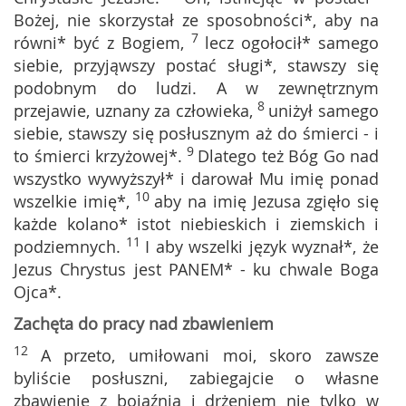
Bożej, nie skorzystał ze sposobności*, aby na
7
równi* być z Bogiem,
lecz ogołocił* samego
siebie, przyjąwszy postać sługi*, stawszy się
podobnym do ludzi. A w zewnętrznym
8
przejawie, uznany za człowieka,
uniżył samego
siebie, stawszy się posłusznym aż do śmierci - i
9
to śmierci krzyżowej*.
Dlatego też Bóg Go nad
wszystko wywyższył* i darował Mu imię ponad
10
wszelkie imię*,
aby na imię Jezusa zgięło się
każde kolano* istot niebieskich i ziemskich i
11
podziemnych.
I aby wszelki język wyznał*, że
Jezus Chrystus jest PANEM* - ku chwale Boga
Ojca*.
Zachęta do pracy nad zbawieniem
12
A przeto, umiłowani moi, skoro zawsze
byliście posłuszni, zabiegajcie o własne
zbawienie z bojaźnią i drżeniem nie tylko w