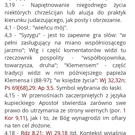
3,19 - Napiętnowanie niegodnego życia
niektórych chrześcijan lub aluzja do praktyk
kierunku judaizującego, jak posty i obrzezanie.
4,1 - Dosł.: "wieńcu mój".
4,3 - "Syzygu" - jest to zapewne gra słów: "w
pełni zasługujący na miano współniosącego
jarzmo"; Wlg i część komentatorów widzi tu
rzeczownik pospolity - "współbojownika,
towarzysza, druha"; "Klemensem" - część
tradycji widzi w nim późniejszego papieża
Klemensa I (88-97); "w księdze życia":
Wj 32,32n
;
Ps 69[68],29
;
Ap 3,5
. Symbol wybrania do łaski.
4,15 - W przenośniach zaczerpniętych z języka
kupieckiego Apostoł stwierdza zarówno swe
prawo do utrzymania ze strony wiernych (por.
1
Kor 9,11
), jak i to, że Bóg wynagrodzi im ofiary
na ten cel złożone.
4,18 -
Rdz 8,21
;
Wj 29,18
itd. Kontekst wyjaśnia