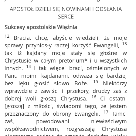
APOSTOŁ DZIELI SIĘ NOWINAMI I ODSŁANIA
SERCE
Sukcesy apostolskie Więźnia
12
Bracia, chcę, abyście wiedzieli, że moje
13
sprawy przyniosły raczej korzyść Ewangelii,
tak iż kajdany moje stały się głośne w
Chrystusie w całym pretorium* i u wszystkich
14
innych.
I tak więcej braci, ośmielonych w
Panu moimi kajdanami, odważa się bardziej
15
bez lęku głosić słowo Boże.
Niektórzy
wprawdzie z zawiści i przekory, drudzy zaś z
16
dobrej woli głoszą Chrystusa.
Ci ostatni
[głoszą] z miłości, świadomi tego, że jestem
17
przeznaczony do obrony Ewangelii.
Tamci
zaś, powodowani niewłaściwym
współzawodnictwem, rozgłaszają Chrystusa