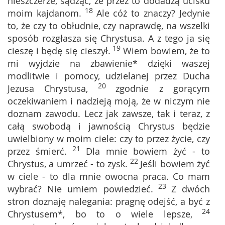
nieszczerze, sądząc, że przez to dodadzą ucisku
18
moim kajdanom.
Ale cóż to znaczy? Jedynie
to, że czy to obłudnie, czy naprawdę, na wszelki
sposób rozgłasza się Chrystusa. A z tego ja się
19
cieszę i będę się cieszył.
Wiem bowiem, że to
mi wyjdzie na zbawienie* dzięki waszej
modlitwie i pomocy, udzielanej przez Ducha
20
Jezusa Chrystusa,
zgodnie z gorącym
oczekiwaniem i nadzieją moją, że w niczym nie
doznam zawodu. Lecz jak zawsze, tak i teraz, z
całą swobodą i jawnością Chrystus będzie
uwielbiony w moim ciele: czy to przez życie, czy
21
przez śmierć.
Dla mnie bowiem żyć - to
22
Chrystus, a umrzeć - to zysk.
Jeśli bowiem żyć
w ciele - to dla mnie owocna praca. Co mam
23
wybrać? Nie umiem powiedzieć.
Z dwóch
stron doznaję nalegania: pragnę odejść, a być z
24
Chrystusem*, bo to o wiele lepsze,