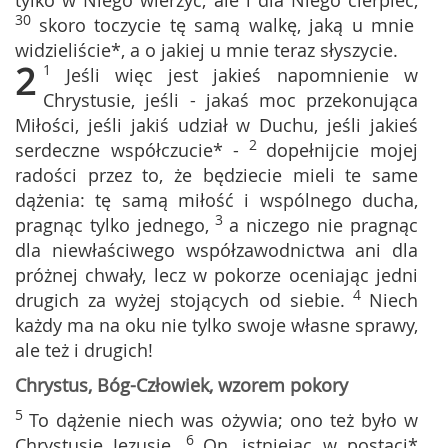
tylko w Niego wierzyć, ale i dla Niego cierpieć,
30
skoro toczycie tę samą walkę, jaką u mnie
widzieliście*, a o jakiej u mnie teraz słyszycie.
2
1
Jeśli więc jest jakieś napomnienie w
Chrystusie, jeśli - jakaś moc przekonująca
Miłości, jeśli jakiś udział w Duchu, jeśli jakieś
2
serdeczne współczucie* -
dopełnijcie mojej
radości przez to, że będziecie mieli te same
dążenia: tę samą miłość i wspólnego ducha,
3
pragnąc tylko jednego,
a niczego nie pragnąc
dla niewłaściwego współzawodnictwa ani dla
próżnej chwały, lecz w pokorze oceniając jedni
4
drugich za wyżej stojących od siebie.
Niech
każdy ma na oku nie tylko swoje własne sprawy,
ale też i drugich!
Chrystus, Bóg-Człowiek, wzorem pokory
5
To dążenie niech was ożywia; ono też było w
6
Chrystusie Jezusie.
On, istniejąc w postaci*