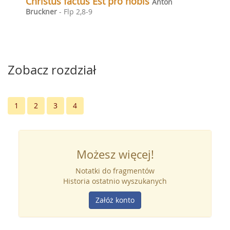
Christus factus Est pro nobis
Anton
Bruckner
- Flp 2,8-9
Zobacz rozdział
1
2
3
4
Możesz więcej!
Notatki do fragmentów
Historia ostatnio wyszukanych
Załóż konto