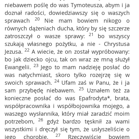
niebawem poślę do was Tymoteusza, abym i ja
doznał radości, dowiedziawszy się o waszych
20
sprawach
Nie mam bowiem nikogo o
równych dążeniach ducha, który by się szczerze
21
zatroszczył o wasze sprawy:
bo wszyscy
szukają własnego pożytku, a nie - Chrystusa
22
Jezusa.
A wiecie, że on został wypróbowany:
bo jak dziecko ojcu, tak on wraz ze mną służył
23
Ewangelii.
Jego to mam nadzieję posłać do
was natychmiast, skoro tylko rozejrzę się w
24
swoich sprawach.
Ufam zaś w Panu, że i ja
25
sam przybędę niebawem.
Uznałem też za
konieczne posłać do was Epafrodyta*, brata,
współpracownika i współbojownika mojego, a
waszego wysłannika, który miał zaradzić moim
26
potrzebom,
gdyż bardzo tęsknił za wami
wszystkimi i dręczył się tym, że usłyszeliście o
27
jego chorobie.
Rzeczywiście bowiem