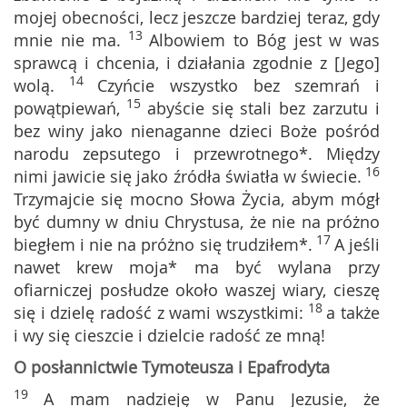
mojej obecności, lecz jeszcze bardziej teraz, gdy
13
mnie nie ma.
Albowiem to Bóg jest w was
sprawcą i chcenia, i działania zgodnie z [Jego]
14
wolą.
Czyńcie wszystko bez szemrań i
15
powątpiewań,
abyście się stali bez zarzutu i
bez winy jako nienaganne dzieci Boże pośród
narodu zepsutego i przewrotnego*. Między
16
nimi jawicie się jako źródła światła w świecie.
Trzymajcie się mocno Słowa Życia, abym mógł
być dumny w dniu Chrystusa, że nie na próżno
17
biegłem i nie na próżno się trudziłem*.
A jeśli
nawet krew moja* ma być wylana przy
ofiarniczej posłudze około waszej wiary, cieszę
18
się i dzielę radość z wami wszystkimi:
a także
i wy się cieszcie i dzielcie radość ze mną!
O posłannictwie Tymoteusza i Epafrodyta
19
A mam nadzieję w Panu Jezusie, że