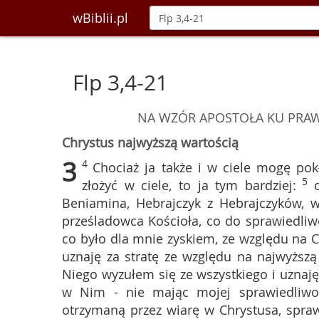
wBiblii.pl
Flp 3,4-21
NA WZÓR APOSTOŁA KU PRAW
Chrystus najwyższą wartością
3
4
Chociaż ja także i w ciele mogę pok
5
złożyć w ciele, to ja tym bardziej:
Beniamina, Hebrajczyk z Hebrajczyków, w
prześladowca Kościoła, co do sprawiedliwoś
co było dla mnie zyskiem, ze względu na C
uznaję za stratę ze względu na najwyższ
Niego wyzułem się ze wszystkiego i uznaję
w Nim - nie mając mojej sprawiedliwoś
otrzymaną przez wiarę w Chrystusa, spra