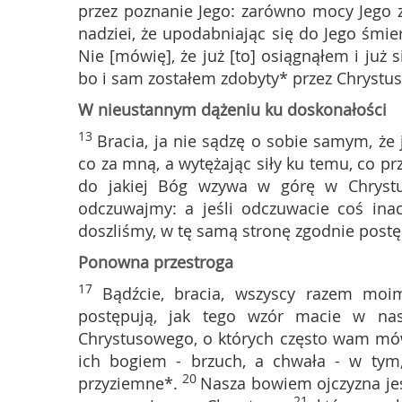
przez poznanie Jego: zarówno mocy Jego z
nadziei, że upodabniając się do Jego śmier
Nie [mówię], że już [to] osiągnąłem i już 
bo i sam zostałem zdobyty* przez Chrystus
W nieustannym dążeniu ku doskonałości
13
Bracia, ja nie sądzę o sobie samym, że 
co za mną, a wytężając siły ku temu, co p
do jakiej Bóg wzywa w górę w Chrystus
odczuwajmy: a jeśli odczuwacie coś ina
doszliśmy, w tę samą stronę zgodnie post
Ponowna przestroga
17
Bądźcie, bracia, wszyscy razem moim
postępują, jak tego wzór macie w nas
Chrystusowego, o których często wam mów
ich bogiem - brzuch, a chwała - w tym, 
20
przyziemne*.
Nasza bowiem ojczyzna je
21