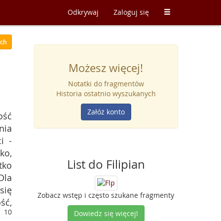
Odkrywaj
Zaloguj się
ych
Możesz więcej!
Notatki do fragmentów
Historia ostatnio wyszukanych
Załóż konto
ość
nia
i -
ko,
List do Filipian
tko
Dla
 się
Zobacz wstęp i często szukane fragmenty
ść,
10
-
Dowiedz się więcej!