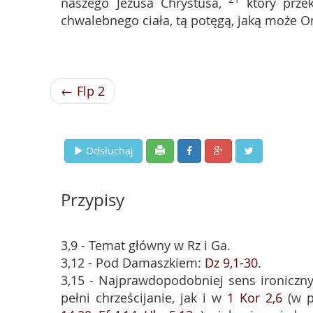
naszego Jezusa Chrystusa,
który prze
chwalebnego ciała, tą potęgą, jaką może O
← Flp 2
Odsłuchaj
Przypisy
3,9 - Temat główny w Rz i Ga.
3,12 - Pod Damaszkiem:
Dz 9,1-30
.
3,15 - Najprawdopodobniej sens ironiczny:
pełni chrześcijanie, jak i w
1 Kor 2,6
(w p