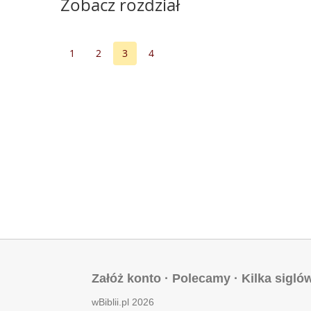
Zobacz rozdział
1
2
3
4
Załóż konto
·
Polecamy
·
Kilka sigló
wBiblii.pl 2026