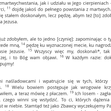
martwychwstania, jak i udziału w Jego cierpieniach 
11
ci,
dojdę jakoś do pełnego powstania z martwych
się stałem doskonałym, lecz pędzę, abym też [to] zdob
a Jezusa.
już zdobyłem, ale to jedno [czynię]: zapominając o t
14
rzede mną,
pędzę ku wyznaczonej mecie, ku nagrodz
15
ie Jezusie.
Wszyscy więc my, doskonali*, tak
16
czej, i to Bóg wam objawi.
W każdym razie: do
ępujmy!
i naśladowcami i wpatrujcie się w tych, którzy 
18
.
Wielu bowiem postępuje jak wrogowie krz
19
iłem, a teraz mówię z płaczem.
Ich losem - zagła
czego winni się wstydzić. To ci, których dążenia
st w niebie. Stamtąd też jako Zbawcy wyczekujemy P