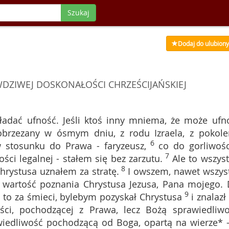
Szukaj
Dodaj do ulubion
DZIWEJ DOSKONAŁOŚCI CHRZEŚCIJAŃSKIEJ
ładać ufność. Jeśli ktoś inny mniema, że może ufn
obrzezany w ósmym dniu, z rodu Izraela, z pokole
6
 stosunku do Prawa - faryzeusz,
co do gorliwośc
7
ci legalnej - stałem się bez zarzutu.
Ale to wszyst
8
hrystusa uznałem za stratę.
I owszem, nawet wszys
ą wartość poznania Chrystusa Jezusa, Pana mojego. 
9
 to za śmieci, bylebym pozyskał Chrystusa
i znalazł
ci, pochodzącej z Prawa, lecz Bożą sprawiedliwo
wiedliwość pochodzącą od Boga, opartą na wierze* 