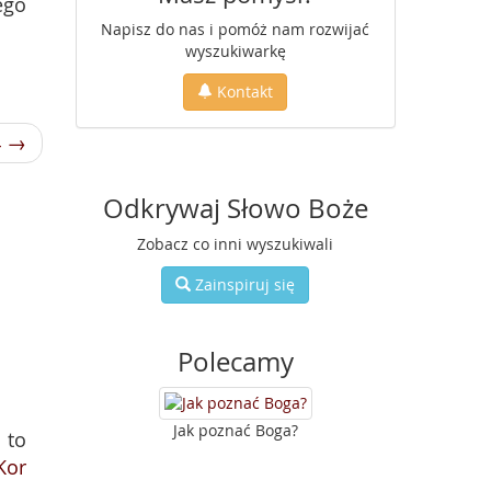
ego
Napisz do nas i pomóż nam rozwijać
wyszukiwarkę
Kontakt
4 →
Odkrywaj Słowo Boże
Zobacz co inni wyszukiwali
Zainspiruj się
Polecamy
Jak poznać Boga?
 to
Kor