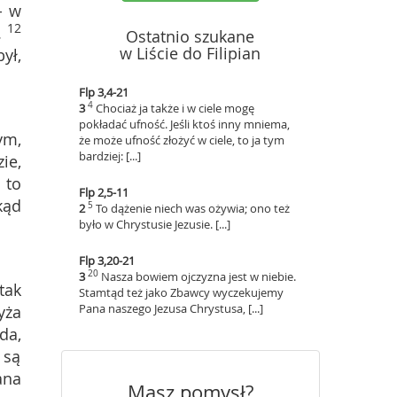
- w
12
.
Ostatnio szukane
w Liście do Filipian
ył,
Flp 3,4-21
4
3
Chociaż ja także i w ciele mogę
pokładać ufność. Jeśli ktoś inny mniema,
ym,
że może ufność złożyć w ciele, to ja tym
bardziej: [...]
ie,
 to
Flp 2,5-11
kąd
5
2
To dążenie niech was ożywia; ono też
było w Chrystusie Jezusie. [...]
Flp 3,20-21
20
3
Nasza bowiem ojczyzna jest w niebie.
tak
Stamtąd też jako Zbawcy wyczekujemy
Pana naszego Jezusa Chrystusa, [...]
yża
da,
 są
ana
Masz pomysł?