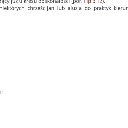
dący już u kresu doskonałości (por.
Flp 3,12
).
iektórych chrześcijan lub aluzja do praktyk kieru
1;