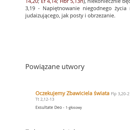
14,20
;
Ef 4,14
;
Hbr 5,13n
), niekoniecznie bę
3,19 - Napiętnowanie niegodnego życia n
judaizującego, jak posty i obrzezanie.
Powiązane utwory
Oczekujemy Zbawiciela świata
Flp 3,20-2
Tt 2,12-13
Exsultate Deo
-
1-głosowy