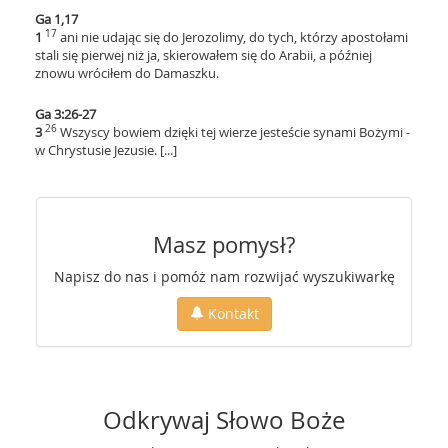
Ga 1,17
17
1
ani nie udając się do Jerozolimy, do tych, którzy apostołami
stali się pierwej niż ja, skierowałem się do Arabii, a później
znowu wróciłem do Damaszku.
Ga 3:26-27
26
3
Wszyscy bowiem dzięki tej wierze jesteście synami Bożymi -
w Chrystusie Jezusie. [...]
Masz pomysł?
Napisz do nas i pomóż nam rozwijać wyszukiwarkę
Kontakt
Odkrywaj Słowo Boże