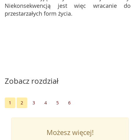
Niekonsekwencją jest więc wracanie do
przestarzałych form życia.
Zobacz rozdział
1
2
3
4
5
6
Możesz więcej!