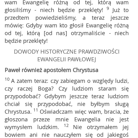
wam Ewangelię różną od tej, którą wam
9
głosiliśmy - niech będzie przeklęty!
Już to
przedtem powiedzieliśmy, a teraz jeszcze
mówię: Gdyby wam kto głosił Ewangelię różną
od tej, którą [od nas] otrzymaliście - niech
będzie przeklęty!
DOWODY HISTORYCZNE PRAWDZIWOŚCI
EWANGELII PAWŁOWEJ
Paweł również apostołem Chrystusa
10
A zatem teraz: czy zabiegam o względy ludzi,
czy raczej Boga? Czy ludziom staram się
przypodobać? Gdybym jeszcze teraz ludziom
chciał się przypodobać, nie byłbym sługą
11
Chrystusa.
Oświadczam więc wam, bracia, że
głoszona przeze mnie Ewangelia nie jest
12
wymysłem ludzkim.
Nie otrzymałem jej
bowiem ani nie nauczyłem się od jakiegoś