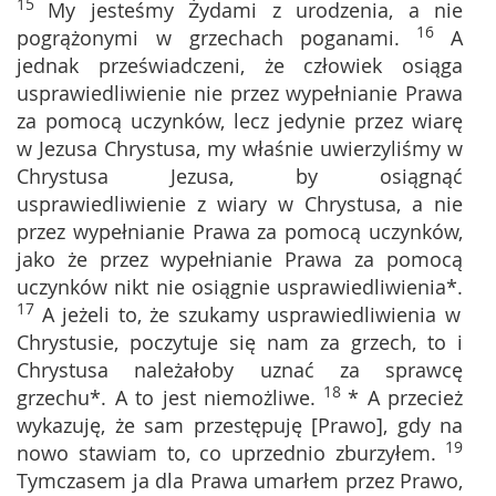
15
My jesteśmy Żydami z urodzenia, a nie
16
pogrążonymi w grzechach poganami.
A
jednak przeświadczeni, że człowiek osiąga
usprawiedliwienie nie przez wypełnianie Prawa
za pomocą uczynków, lecz jedynie przez wiarę
w Jezusa Chrystusa, my właśnie uwierzyliśmy w
Chrystusa Jezusa, by osiągnąć
usprawiedliwienie z wiary w Chrystusa, a nie
przez wypełnianie Prawa za pomocą uczynków,
jako że przez wypełnianie Prawa za pomocą
uczynków nikt nie osiągnie usprawiedliwienia*.
17
A jeżeli to, że szukamy usprawiedliwienia w
Chrystusie, poczytuje się nam za grzech, to i
Chrystusa należałoby uznać za sprawcę
18
grzechu*. A to jest niemożliwe.
* A przecież
wykazuję, że sam przestępuję [Prawo], gdy na
19
nowo stawiam to, co uprzednio zburzyłem.
Tymczasem ja dla Prawa umarłem przez Prawo,