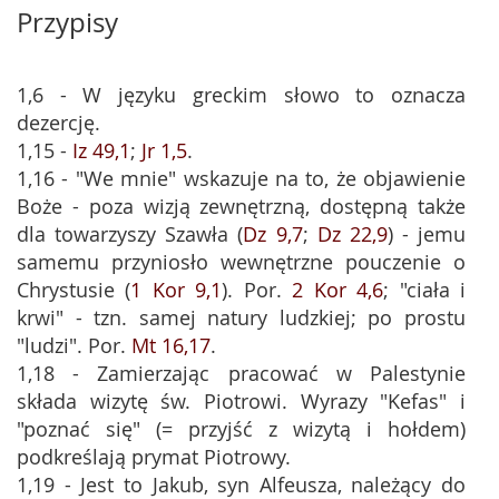
Przypisy
1,6 - W języku greckim słowo to oznacza
dezercję.
1,15 -
Iz 49,1
;
Jr 1,5
.
1,16 - "We mnie" wskazuje na to, że objawienie
Boże - poza wizją zewnętrzną, dostępną także
dla towarzyszy Szawła (
Dz 9,7
;
Dz 22,9
) - jemu
samemu przyniosło wewnętrzne pouczenie o
Chrystusie (
1 Kor 9,1
). Por.
2 Kor 4,6
; "ciała i
krwi" - tzn. samej natury ludzkiej; po prostu
"ludzi". Por.
Mt 16,17
.
1,18 - Zamierzając pracować w Palestynie
składa wizytę św. Piotrowi. Wyrazy "Kefas" i
"poznać się" (= przyjść z wizytą i hołdem)
podkreślają prymat Piotrowy.
1,19 - Jest to Jakub, syn Alfeusza, należący do