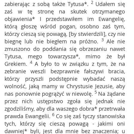
2
zabierając z sobą także Tytusa*.
Udałem się
zaś w tę stronę na skutek otrzymanego
objawienia* I przedstawiłem im Ewangelię,
którą głoszę wśród pogan, osobno zaś tym,
którzy cieszą się powagą, [by stwierdzili], czy nie
3
biegnę lub nie biegłem na próżno.
Ale nie
zmuszono do poddania się obrzezaniu nawet
Tytusa, mego towarzysza*, mimo że był
4
Grekiem.
A było to w związku z tym, że na
zebranie weszli bezprawnie fałszywi bracia,
którzy przyszli podstępnie wybadać naszą
wolność, jaką mamy w Chrystusie Jezusie, aby
5
nas ponownie pogrążyć w niewolę.
Na żądane
przez nich ustępstwo zgoła się jednak nie
zgodziliśmy, aby dla waszego dobra* przetrwała
6
prawda Ewangelii.
Co się zaś tyczy stanowiska
tych, którzy się cieszą powagą - jakimi oni
dawniej* byli, jest dla mnie bez znaczenia; u