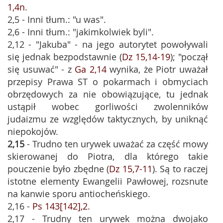
1,4n
.
2,5 - Inni tłum.: "u was".
2,6 - Inni tłum.: "jakimkolwiek byli".
2,12 - "Jakuba" - na jego autorytet powoływali
się jednak bezpodstawnie (
Dz 15,14-19
); "począł
się usuwać" - z
Ga 2,14
wynika, że Piotr uważał
przepisy Prawa ST o pokarmach i obmyciach
obrzędowych za nie obowiązujące, tu jednak
ustąpił wobec gorliwości zwolenników
judaizmu ze względów taktycznych, by uniknąć
niepokojów.
2,15
- Trudno ten urywek uważać za część mowy
skierowanej do Piotra, dla którego takie
pouczenie było zbędne (
Dz 15,7-11
). Są to raczej
istotne elementy Ewangelii Pawłowej, rozsnute
na kanwie sporu antiocheńskiego.
2,16 -
Ps 143[142],2
.
2,17 - Trudny ten urywek można dwojako