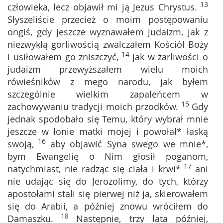
13
człowieka, lecz objawił mi ją Jezus Chrystus.
Słyszeliście przecież o moim postępowaniu
ongiś, gdy jeszcze wyznawałem judaizm, jak z
niezwykłą gorliwością zwalczałem Kościół Boży
14
i usiłowałem go zniszczyć,
jak w żarliwości o
judaizm przewyższałem wielu moich
rówieśników z mego narodu, jak byłem
szczególnie wielkim zapaleńcem w
15
zachowywaniu tradycji moich przodków.
Gdy
jednak spodobało się Temu, który wybrał mnie
jeszcze w łonie matki mojej i powołał* łaską
16
swoją,
aby objawić Syna swego we mnie*,
bym Ewangelię o Nim głosił poganom,
17
natychmiast, nie radząc się ciała i krwi*
ani
nie udając się do Jerozolimy, do tych, którzy
apostołami stali się pierwej niż ja, skierowałem
się do Arabii, a później znowu wróciłem do
18
Damaszku.
Następnie, trzy lata później,