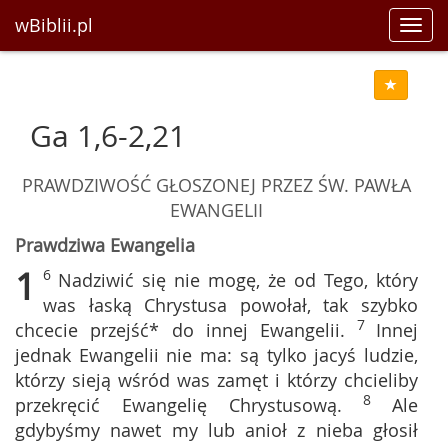
wBiblii.pl
Toggl
navig
Ga 1,6-2,21
PRAWDZIWOŚĆ GŁOSZONEJ PRZEZ ŚW. PAWŁA
EWANGELII
Prawdziwa Ewangelia
1
6
Nadziwić się nie mogę, że od Tego, który
was łaską Chrystusa powołał, tak szybko
7
chcecie przejść* do innej Ewangelii.
Innej
jednak Ewangelii nie ma: są tylko jacyś ludzie,
którzy sieją wśród was zamęt i którzy chcieliby
8
przekręcić Ewangelię Chrystusową.
Ale
gdybyśmy nawet my lub anioł z nieba głosił