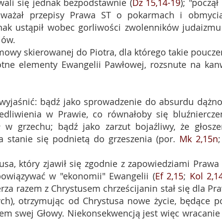
ywali się jednak bezpodstawnie (
Dz 15,14-19
); "począł
uważał przepisy Prawa ST o pokarmach i obmyci
nak ustąpił wobec gorliwości zwolenników judaizmu
jów.
owy skierowanej do Piotra, dla którego takie poucze
stotne elementy Ewangelii Pawłowej, rozsnute na kan
wyjaśnić: bądź jako sprowadzenie do absurdu dążno
dliwienia w Prawie, co równałoby się bluźniercz
ł w grzechu; bądź jako zarzut bojaźliwy, że głosze
a stanie się podnietą do grzeszenia (por.
Mk 2,15n
usa, który zjawił się zgodnie z zapowiedziami Prawa 
owiązywać w "ekonomii" Ewangelii (
Ef 2,15
;
Kol 2,1
za razem z Chrystusem chrześcijanin stał się dla Pr
h), otrzymując od Chrystusa nowe życie, będące p
iem swej Głowy. Niekonsekwencją jest więc wracanie