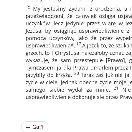
15
My jesteśmy Żydami z urodzenia, a 
przeświadczeni, że człowiek osiąga uspr
uczynków, lecz jedynie przez wiarę w Je
Jezusa, by osiągnąć usprawiedliwienie z
pomocą uczynków, jako że przez wypeł
17
usprawiedliwienia*.
A jeżeli to, że szuk
grzech, to i Chrystusa należałoby uznać z
wykazuję, że sam przestępuję [Prawo], 
Tymczasem ja dla Prawa umarłem przez P
20
przybity do krzyża.
Teraz zaś już nie j
życie w ciele, jednak obecne życie moje 
21
samego siebie wydał za mnie.
Nie
usprawiedliwienie dokonuje się przez Praw
← Ga 1