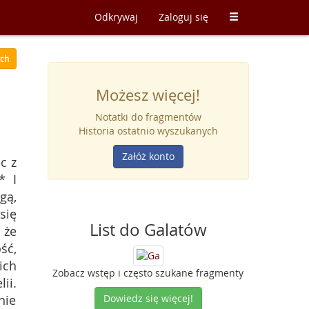
Odkrywaj
Zaloguj się
ych
Możesz więcej!
Notatki do fragmentów
Historia ostatnio wyszukanych
Załóż konto
c z
* I
gą,
się
List do Galatów
 że
ść,
ich
Zobacz wstęp i często szukane fragmenty
ii.
nie
Dowiedz się więcej!