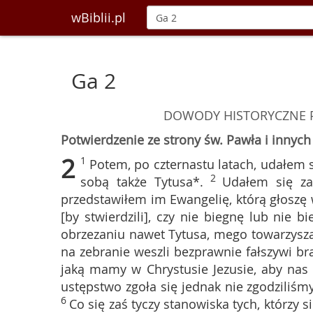
wBiblii.pl
Ga 2
DOWODY HISTORYCZNE 
Potwierdzenie ze strony św. Pawła i innyc
2
1
Potem, po czternastu latach, udałem 
2
sobą także Tytusa*.
Udałem się za
przedstawiłem im Ewangelię, którą głoszę 
[by stwierdzili], czy nie biegnę lub nie 
obrzezaniu nawet Tytusa, mego towarzysz
na zebranie weszli bezprawnie fałszywi br
jaką mamy w Chrystusie Jezusie, aby nas
ustępstwo zgoła się jednak nie zgodziliśm
6
Co się zaś tyczy stanowiska tych, którzy s