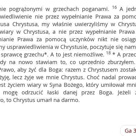
16
nie pogrążonymi w grzechach poganami.
A jed
awiedliwienie nie przez wypełnianie Prawa za pom
zusa Chrystusa, my właśnie uwierzyliśmy w Chryst
 wiary w Chrystusa, a nie przez wypełnianie Prawa
nianie Prawa za pomocą uczynków nikt nie osiąg
amy usprawiedliwienia w Chrystusie, poczytuje się nam
18
a sprawcę grzechu*. A to jest niemożliwe.
* A przec
gdy na nowo stawiam to, co uprzednio zburzyłem.
rawo, aby żyć dla Boga: razem z Chrystusem zosta
a żyję, lecz żyje we mnie Chrystus. Choć nadal prowa
jest życiem wiary w Syna Bożego, który umiłował mni
 mogę odrzucić łaski danej przez Boga. Jeżeli 
o, to Chrystus umarł na darmo.
Ga 