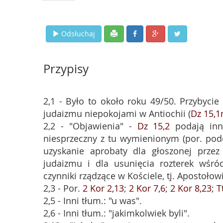
Odsłuchaj
Przypisy
2,1 - Było to około roku 49/50. Przybyc
judaizmu niepokojami w Antiochii (
Dz 15,1
2,2 - "Objawienia" -
Dz 15,2
podają inn
niesprzeczny z tu wymienionym (por. po
uzyskanie aprobaty dla głoszonej przez
judaizmu i dla usunięcia rozterek wśród
czynniki rządzące w Kościele, tj. Apostołow
2,3 - Por.
2 Kor 2,13
;
2 Kor 7,6
;
2 Kor 8,23
;
T
2,5 - Inni tłum.: "u was".
2,6 - Inni tłum.: "jakimkolwiek byli".