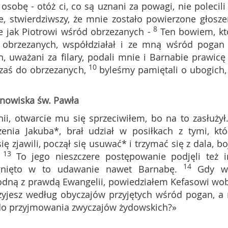
sobę - otóż ci, co są uznani za powagi, nie polecili
e, stwierdziwszy, że mnie zostało powierzone głosze
8
 jak Piotrowi wśród obrzezanych -
Ten bowiem, kt
 obrzezanych, współdziałał i ze mną wśród pogan
n, uważani za filary, podali mnie i Barnabie prawicę
10
 zaś do obrzezanych,
byleśmy pamiętali o ubogich,
tanowiska św. Pawła
ii, otwarcie mu się sprzeciwiłem, bo na to zasłużył
zenia Jakuba*, brał udział w posiłkach z tymi, któ
ę zjawili, począł się usuwać* i trzymać się z dala, bo
13
To jego nieszczere postępowanie podjęli też i
14
gnięto w to udawanie nawet Barnabę.
Gdy w
zgodną z prawdą Ewangelii, powiedziałem Kefasowi wo
, żyjesz według obyczajów przyjętych wśród pogan, a 
do przyjmowania zwyczajów żydowskich?»