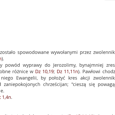
ie zostało spowodowane wywołanymi przez zwolenni
n
).
y powód wyprawy do Jerozolimy, bynajmniej zres
dobne różnice w
Dz 10,19
;
Dz 11,11n
). Pawłowi chodz
 niego Ewangelii, by położyć kres akcji zwolenni
 zaniepokojonych chrześcijan; "cieszą się powagą
ie.
t 1,4n
.