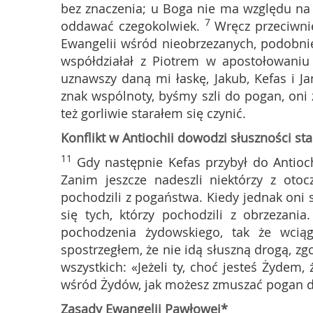
bez znaczenia; u Boga nie ma względu na o
7
oddawać czegokolwiek.
Wręcz przeciwni
Ewangelii wśród nieobrzezanych, podobnie
współdziałał z Piotrem w apostołowaniu
uznawszy daną mi łaskę, Jakub, Kefas i Ja
znak wspólnoty, byśmy szli do pogan, oni
też gorliwie starałem się czynić.
Konflikt w Antiochii dowodzi słuszności s
11
Gdy następnie Kefas przybył do Antioch
Zanim jeszcze nadeszli niektórzy z otoc
pochodzili z pogaństwa. Kiedy jednak oni si
się tych, którzy pochodzili z obrzezania.
pochodzenia żydowskiego, tak że wcią
spostrzegłem, że nie idą słuszną drogą, 
wszystkich: «Jeżeli ty, choć jesteś Żydem
wśród Żydów, jak możesz zmuszać pogan 
Zasady Ewangelii Pawłowej*