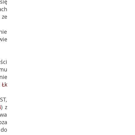
 się
ach
 ze
nie
wie
ści
emu
nie
;
Łk
ST,
4
) z
awa
oza
 do