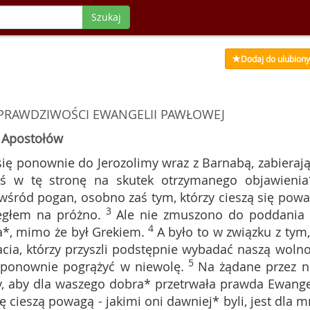
Szukaj
Dodaj do ulubion
PRAWDZIWOŚCI EWANGELII PAWŁOWEJ
h Apostołów
się ponownie do Jerozolimy wraz z Barnabą, zabierają
ś w tę stronę na skutek otrzymanego objawienia
wśród pogan, osobno zaś tym, którzy cieszą się powa
3
biegłem na próżno.
Ale nie zmuszono do poddania 
4
a*, mimo że był Grekiem.
A było to w związku z tym,
acia, którzy przyszli podstępnie wybadać naszą wolno
5
 ponownie pogrążyć w niewolę.
Na żądane przez n
y, aby dla waszego dobra* przetrwała prawda Ewangel
ię cieszą powagą - jakimi oni dawniej* byli, jest dla m