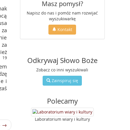
Masz pomysł?
nak
Napisz do nas i pomóż nam rozwijać
ocą
wyszukiwarkę
usa
 za
Kontakt
nie
 za
ież
19
Odkrywaj Słowo Boże
łem
Zobacz co inni wyszukiwali
dzę
e i
Zainspiruj się
zaś
Polecamy
Laboratorium wiary i kultury
3 →