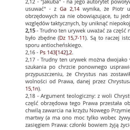
2,12 - "Jakuba" - na jego autorytet powoł
usuwać" - z
Ga 2,14
wynika, że Piotr 
obrzędowych za nie obowiązujące, tu jed
względów taktycznych, by uniknąć niepoko
2,15
- Trudno ten urywek uważać za część m
było zbędne (
Dz 15,7-11
). Są to raczej i
sporu antiocheńskiego.
2,16 -
Ps 143[142],2
.
2,17 - Trudny ten urywek można dwojako 
szukania po chrzcie ponownego usprawie
przypuszczeniu, że Chrystus nas zostawi
wolności od Prawa, danej przez Chrystus
15,1n
).
2,18 - Argument teologiczny: z woli Chryst
część obrzędowa tego Prawa przestała ob
chwilą zawarcia na krzyżu Nowego Przymier
martwy (a ma ono moc tylko wobec żywyc
zasięgiem Prawa: członki bowiem żyją życ