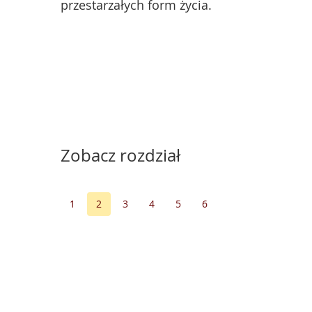
przestarzałych form życia.
Zobacz rozdział
1
2
3
4
5
6