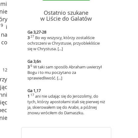
 mi
nie
Ostatnio szukane
w Liście do Galatów
óry
9
i
Ga 3,27-28
 na
27
3
Bo wy wszyscy, którzy zostaliście
 co
ochrzczeni w Chrystusie, przyoblekliście
się w Chrystusa. [...]
Ga 3,6n
6
3
W taki sam sposób Abraham uwierzył
12
.
Bogu i to mu poczytano za
sprawiedliwość. [...]
rzy
jąc
Ga 1,17
nni
17
1
ani nie udając się do Jerozolimy, do
ięc
tych, którzy apostołami stali się pierwej niż
ja, skierowałem się do Arabii, a później
bec
znowu wróciłem do Damaszku.
nie