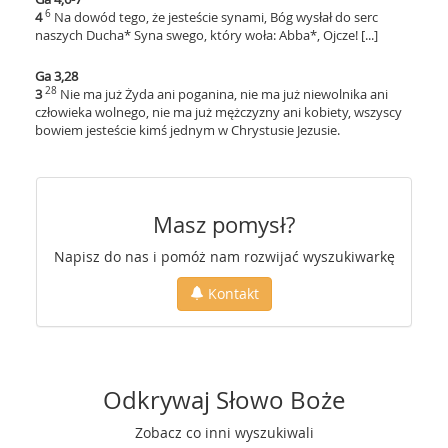
6
4
Na dowód tego, że jesteście synami, Bóg wysłał do serc
naszych Ducha* Syna swego, który woła: Abba*, Ojcze! [...]
Ga 3,28
28
3
Nie ma już Żyda ani poganina, nie ma już niewolnika ani
człowieka wolnego, nie ma już mężczyzny ani kobiety, wszyscy
bowiem jesteście kimś jednym w Chrystusie Jezusie.
Masz pomysł?
Napisz do nas i pomóż nam rozwijać wyszukiwarkę
Kontakt
Odkrywaj Słowo Boże
Zobacz co inni wyszukiwali