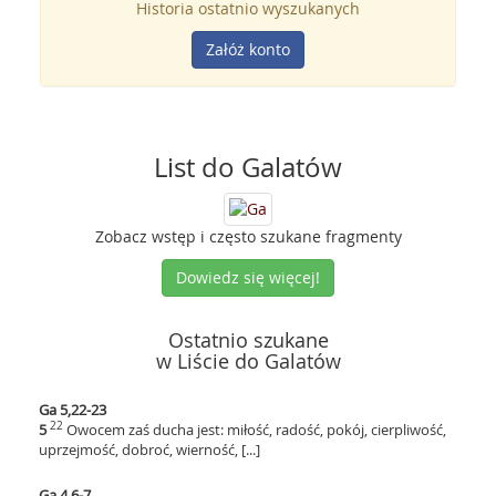
Historia ostatnio wyszukanych
Załóż konto
List do Galatów
Zobacz wstęp i często szukane fragmenty
Dowiedz się więcej!
Ostatnio szukane
w Liście do Galatów
Ga 5,22-23
22
5
Owocem zaś ducha jest: miłość, radość, pokój, cierpliwość,
uprzejmość, dobroć, wierność, [...]
Ga 4,6-7