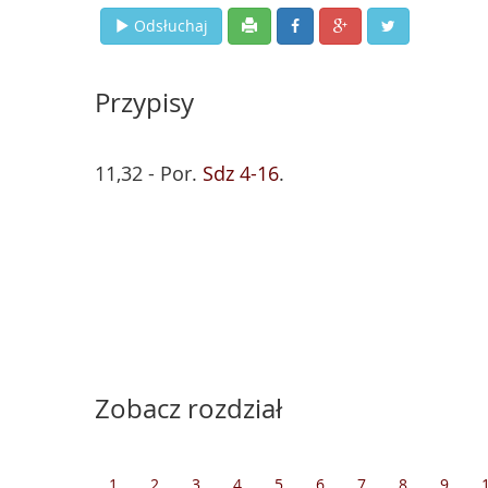
Odsłuchaj
Przypisy
11,32 - Por.
Sdz 4-16
.
Zobacz rozdział
1
2
3
4
5
6
7
8
9