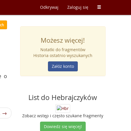
Odkrywaj
Zaloguj się
ych
Możesz więcej!
Notatki do fragmentów
Historia ostatnio wyszukanych
Załóż konto
e o
List do Hebrajczyków
2 →
Zobacz wstęp i często szukane fragmenty
Dowiedz się więcej!