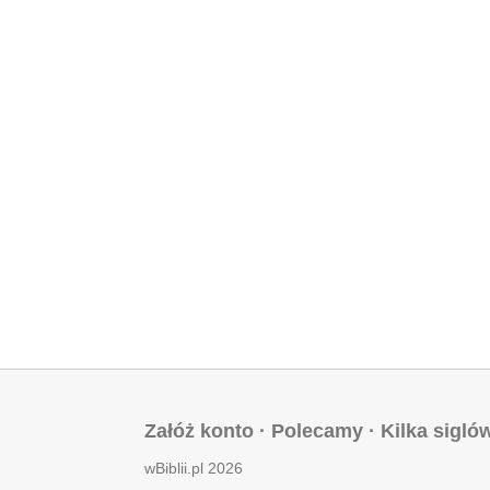
Załóż konto
·
Polecamy
·
Kilka sigló
wBiblii.pl 2026