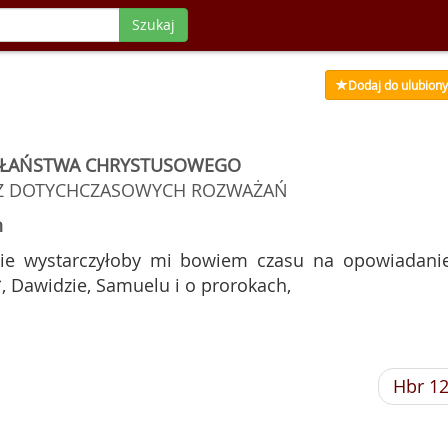
Szukaj
Dodaj do ulubion
PŁAŃSTWA CHRYSTUSOWEGO
Z DOTYCHCZASOWYCH ROZWAŻAŃ
n
Nie wystarczyłoby mi bowiem czasu na opowiadani
, Dawidzie, Samuelu i o prorokach,
Hbr 1