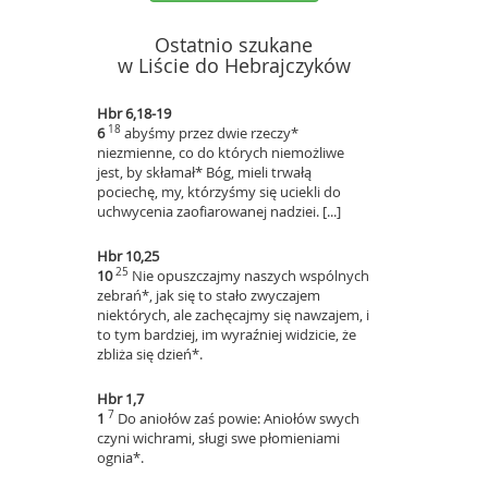
Ostatnio szukane
w Liście do Hebrajczyków
Hbr 6,18-19
18
6
abyśmy przez dwie rzeczy*
niezmienne, co do których niemożliwe
jest, by skłamał* Bóg, mieli trwałą
pociechę, my, którzyśmy się uciekli do
uchwycenia zaofiarowanej nadziei. [...]
Hbr 10,25
25
10
Nie opuszczajmy naszych wspólnych
zebrań*, jak się to stało zwyczajem
niektórych, ale zachęcajmy się nawzajem, i
to tym bardziej, im wyraźniej widzicie, że
zbliża się dzień*.
Hbr 1,7
7
1
Do aniołów zaś powie: Aniołów swych
czyni wichrami, sługi swe płomieniami
ognia*.