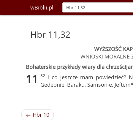
wBiblii.pl
Hbr 11,32
WYŻSZOŚĆ KA
WNIOSKI MORALNE 
Bohaterskie przykłady wiary dla chrześcija
11
32
I co jeszcze mam powiedzieć? 
Gedeonie, Baraku, Samsonie, Jeftem*
← Hbr 10