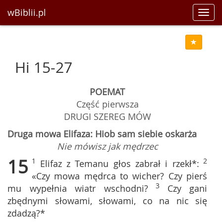
wBiblii.pl
Toggl
navig
Hi 15-27
POEMAT
Część pierwsza
DRUGI SZEREG MÓW
Druga mowa Elifaza: Hiob sam siebie oskarża
Nie mówisz jak mędrzec
15
1
2
Elifaz z Temanu głos zabrał i rzekł*:
«Czy mowa mędrca to wicher? Czy pierś
3
mu wypełnia wiatr wschodni?
Czy gani
zbędnymi słowami, słowami, co na nic się
zdadzą?*