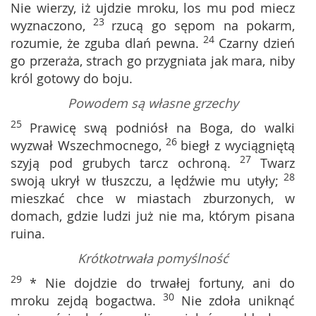
Nie wierzy, iż ujdzie mroku, los mu pod miecz
23
wyznaczono,
rzucą go sępom na pokarm,
24
rozumie, że zguba dlań pewna.
Czarny dzień
go przeraża, strach go przygniata jak mara, niby
król gotowy do boju.
Powodem są własne grzechy
25
Prawicę swą podniósł na Boga, do walki
26
wyzwał Wszechmocnego,
biegł z wyciągniętą
27
szyją pod grubych tarcz ochroną.
Twarz
28
swoją ukrył w tłuszczu, a lędźwie mu utyły;
mieszkać chce w miastach zburzonych, w
domach, gdzie ludzi już nie ma, którym pisana
ruina.
Krótkotrwała pomyślność
29
* Nie dojdzie do trwałej fortuny, ani do
30
mroku zejdą bogactwa.
Nie zdoła uniknąć