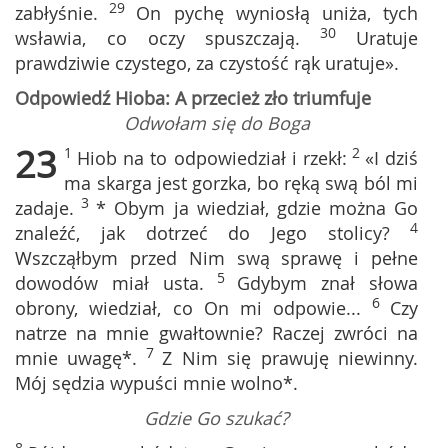
29
zabłyśnie.
On pychę wyniosłą uniża, tych
30
wsławia, co oczy spuszczają.
Uratuje
prawdziwie czystego, za czystość rąk uratuje».
Odpowiedź Hioba: A przecież zło triumfuje
Odwołam się do Boga
23
1
2
Hiob na to odpowiedział i rzekł:
«I dziś
ma skarga jest gorzka, bo ręką swą ból mi
3
zadaje.
* Obym ja wiedział, gdzie można Go
4
znaleźć, jak dotrzeć do Jego stolicy?
Wszcząłbym przed Nim swą sprawę i pełne
5
dowodów miał usta.
Gdybym znał słowa
6
obrony, wiedział, co On mi odpowie...
Czy
natrze na mnie gwałtownie? Raczej zwróci na
7
mnie uwagę*.
Z Nim się prawuję niewinny.
Mój sędzia wypuści mnie wolno*.
Gdzie Go szukać?