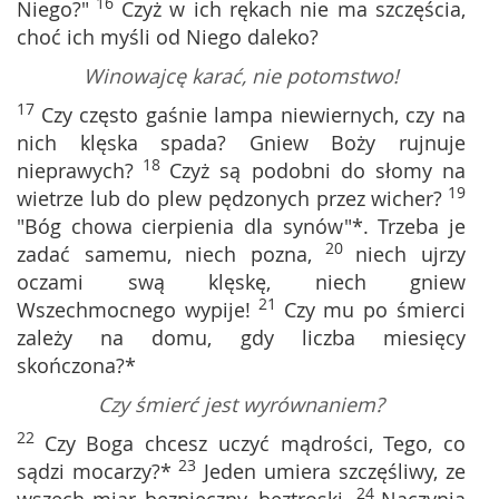
16
Niego?"
Czyż w ich rękach nie ma szczęścia,
choć ich myśli od Niego daleko?
Winowajcę karać, nie potomstwo!
17
Czy często gaśnie lampa niewiernych, czy na
nich klęska spada? Gniew Boży rujnuje
18
nieprawych?
Czyż są podobni do słomy na
19
wietrze lub do plew pędzonych przez wicher?
"Bóg chowa cierpienia dla synów"*. Trzeba je
20
zadać samemu, niech pozna,
niech ujrzy
oczami swą klęskę, niech gniew
21
Wszechmocnego wypije!
Czy mu po śmierci
zależy na domu, gdy liczba miesięcy
skończona?*
Czy śmierć jest wyrównaniem?
22
Czy Boga chcesz uczyć mądrości, Tego, co
23
sądzi mocarzy?*
Jeden umiera szczęśliwy, ze
24