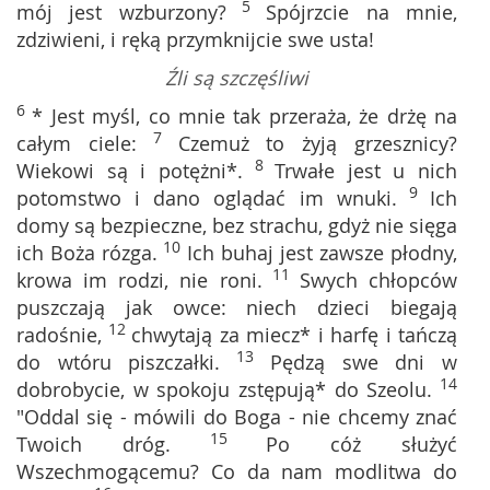
5
mój jest wzburzony?
Spójrzcie na mnie,
zdziwieni, i ręką przymknijcie swe usta!
Źli są szczęśliwi
6
* Jest myśl, co mnie tak przeraża, że drżę na
7
całym ciele:
Czemuż to żyją grzesznicy?
8
Wiekowi są i potężni*.
Trwałe jest u nich
9
potomstwo i dano oglądać im wnuki.
Ich
domy są bezpieczne, bez strachu, gdyż nie sięga
10
ich Boża rózga.
Ich buhaj jest zawsze płodny,
11
krowa im rodzi, nie roni.
Swych chłopców
puszczają jak owce: niech dzieci biegają
12
radośnie,
chwytają za miecz* i harfę i tańczą
13
do wtóru piszczałki.
Pędzą swe dni w
14
dobrobycie, w spokoju zstępują* do Szeolu.
"Oddal się - mówili do Boga - nie chcemy znać
15
Twoich dróg.
Po cóż służyć
Wszechmogącemu? Co da nam modlitwa do