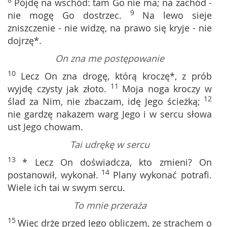
8
Pójdę na wschód: tam Go nie ma; na zachód -
9
nie mogę Go dostrzec.
Na lewo sieje
zniszczenie - nie widzę, na prawo się kryje - nie
dojrzę*.
On zna me postępowanie
10
Lecz On zna drogę, którą kroczę*, z prób
11
wyjdę czysty jak złoto.
Moja noga kroczy w
12
ślad za Nim, nie zbaczam, idę Jego ścieżką;
nie gardzę nakazem warg Jego i w sercu słowa
ust Jego chowam.
Tai udrękę w sercu
13
* Lecz On doświadcza, kto zmieni? On
14
postanowił, wykonał.
Plany wykonać potrafi.
Wiele ich tai w swym sercu.
To mnie przeraża
15
Więc drżę przed Jego obliczem, ze strachem o