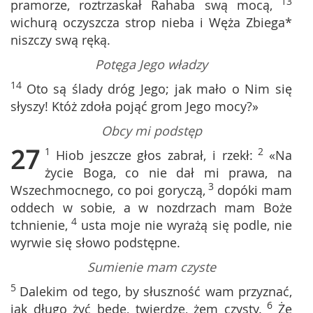
13
pramorze, roztrzaskał Rahaba swą mocą,
wichurą oczyszcza strop nieba i Węża Zbiega*
niszczy swą ręką.
Potęga Jego władzy
14
Oto są ślady dróg Jego; jak mało o Nim się
słyszy! Któż zdoła pojąć grom Jego mocy?»
Obcy mi podstęp
27
1
2
Hiob jeszcze głos zabrał, i rzekł:
«Na
życie Boga, co nie dał mi prawa, na
3
Wszechmocnego, co poi goryczą,
dopóki mam
oddech w sobie, a w nozdrzach mam Boże
4
tchnienie,
usta moje nie wyrażą się podle, nie
wyrwie się słowo podstępne.
Sumienie mam czyste
5
Dalekim od tego, by słuszność wam przyznać,
6
jak długo żyć będę, twierdzę, żem czysty.
Że