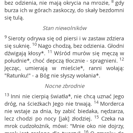
8
bez odzienia, nie mają okrycia na mrozie,
gdy
burza ich w górach zaskoczy, do skały bezdomni
się tulą.
Stan niewolników
9
Sieroty odrywa się od piersi i w zastaw zdziera
10
się suknię.
Nago chodzą, bez odzienia. Głodni
11
dźwigają kłosy*.
Wśród murów się męczą w
12
południe*, choć depczą tłocznie - spragnieni.
Jęcząc, umierają w mieście*, ranni wołają:
"Ratunku!" - a Bóg nie słyszy wołania*.
Nocne zbrodnie
13
Inni nie cierpią światła*, nie chcą uznać Jego
14
dróg, na ścieżkach Jego nie trwają.
Morderca
nie wstaje za dnia, by zabić biedaka, nędzarza,
15
lecz chodzi po nocy [jak] złodziej.
Czeka na
mrok cudzołożnik, mówi: "Mnie oko nie dojrzy,
16