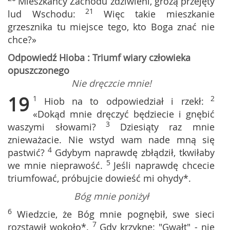
Mieszkańcy Zachodu zdziwieni, grozą przejęty
21
lud Wschodu:
Więc takie mieszkanie
grzesznika tu miejsce tego, kto Boga znać nie
chce?»
Odpowiedź Hioba : Triumf wiary człowieka
opuszczonego
Nie dręczcie mnie!
19
1
2
Hiob na to odpowiedział i rzekł:
«Dokąd mnie dręczyć będziecie i gnębić
3
waszymi słowami?
Dziesiąty raz mnie
znieważacie. Nie wstyd wam nade mną się
4
pastwić?
Gdybym naprawdę zbłądził, tkwiłaby
5
we mnie nieprawość.
Jeśli naprawdę chcecie
triumfować, próbujcie dowieść mi ohydy*.
Bóg mnie poniżył
6
Wiedzcie, że Bóg mnie pognębił, swe sieci
7
rozstawił wokoło*.
Gdy krzyknę: "Gwałt" - nie