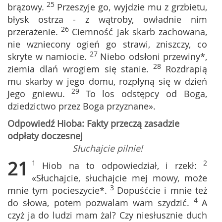
25
brązowy.
Przeszyje go, wyjdzie mu z grzbietu,
błysk ostrza - z wątroby, owładnie nim
26
przerażenie.
Ciemność jak skarb zachowana,
nie wzniecony ogień go strawi, zniszczy, co
27
skryte w namiocie.
Niebo odsłoni przewiny*,
28
ziemia dlań wrogiem się stanie.
Rozdrapią
mu skarby w jego domu, rozpłyną się w dzień
29
Jego gniewu.
To los odstępcy od Boga,
dziedzictwo przez Boga przyznane».
Odpowiedź Hioba: Fakty przeczą zasadzie
odpłaty doczesnej
Słuchajcie pilnie!
21
1
2
Hiob na to odpowiedział, i rzekł:
«Słuchajcie, słuchajcie mej mowy, może
3
mnie tym pocieszycie*.
Dopuśćcie i mnie też
4
do słowa, potem pozwalam wam szydzić.
A
czyż ja do ludzi mam żal? Czy niesłusznie duch