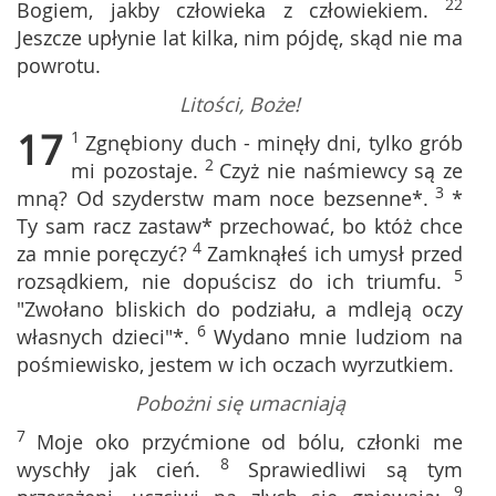
22
Bogiem, jakby człowieka z człowiekiem.
Jeszcze upłynie lat kilka, nim pójdę, skąd nie ma
powrotu.
Litości, Boże!
17
1
Zgnębiony duch - minęły dni, tylko grób
2
mi pozostaje.
Czyż nie naśmiewcy są ze
3
mną? Od szyderstw mam noce bezsenne*.
*
Ty sam racz zastaw* przechować, bo któż chce
4
za mnie poręczyć?
Zamknąłeś ich umysł przed
5
rozsądkiem, nie dopuścisz do ich triumfu.
"Zwołano bliskich do podziału, a mdleją oczy
6
własnych dzieci"*.
Wydano mnie ludziom na
pośmiewisko, jestem w ich oczach wyrzutkiem.
Pobożni się umacniają
7
Moje oko przyćmione od bólu, członki me
8
wyschły jak cień.
Sprawiedliwi są tym
9