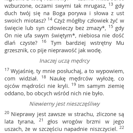
13
wzburzone, oczami swymi tak mrugasz,
gdy
duch twój się na Boga porywa i słowa z ust
14
swoich miotasz?
Czyż mógłby człowiek żyć w
15
święcie lub syn człowieczy bez zmazy*,
gdy
On nie ufa swym świętym*, niebiosa nie dość
16
dlań czyste?
Tym bardziej wstrętny Mu
grzesznik, co pije nieprawość jak wodę.
Inaczej uczą mędrcy
17
Wyjaśnię, ty mnie posłuchaj, a to wypowiem,
18
com widział.
Naukę mędrców wyłożę, co
19
ojców mądrości nie kryli.
Im samym ziemię
oddano, bo obcych wśród nich nie było.
Niewierny jest nieszczęśliwy
20
Nieprawy jest zawsze w strachu, zliczone są
21
lata tyrana,
głos wrogów brzmi w jego
22
uszach, że w szczęściu napadnie niszczyciel.