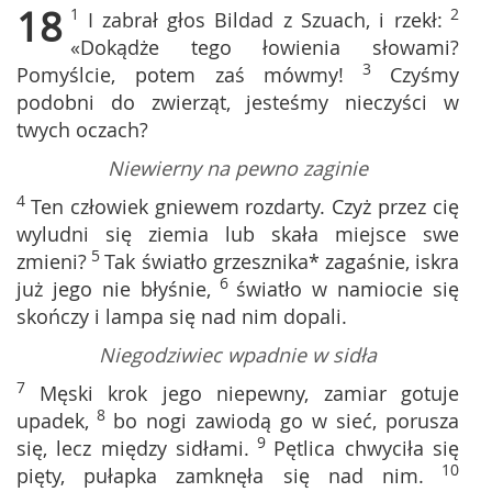
18
1
2
I zabrał głos Bildad z Szuach, i rzekł:
«Dokądże tego łowienia słowami?
3
Pomyślcie, potem zaś mówmy!
Czyśmy
podobni do zwierząt, jesteśmy nieczyści w
twych oczach?
Niewierny na pewno zaginie
4
Ten człowiek gniewem rozdarty. Czyż przez cię
wyludni się ziemia lub skała miejsce swe
5
zmieni?
Tak światło grzesznika* zagaśnie, iskra
6
już jego nie błyśnie,
światło w namiocie się
skończy i lampa się nad nim dopali.
Niegodziwiec wpadnie w sidła
7
Męski krok jego niepewny, zamiar gotuje
8
upadek,
bo nogi zawiodą go w sieć, porusza
9
się, lecz między sidłami.
Pętlica chwyciła się
10
pięty, pułapka zamknęła się nad nim.