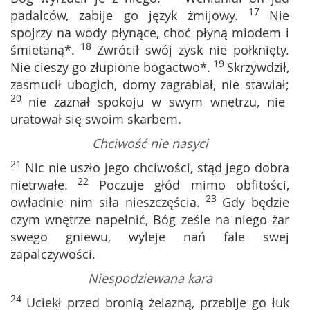
17
padalców, zabije go język żmijowy.
Nie
spojrzy na wody płynące, choć płyną miodem i
18
śmietaną*.
Zwrócił swój zysk nie połknięty.
19
Nie cieszy go złupione bogactwo*.
Skrzywdził,
zasmucił ubogich, domy zagrabiał, nie stawiał;
20
nie zaznał spokoju w swym wnętrzu, nie
uratował się swoim skarbem.
Chciwość nie nasyci
21
Nic nie uszło jego chciwości, stąd jego dobra
22
nietrwałe.
Poczuje głód mimo obfitości,
23
owładnie nim siła nieszczęścia.
Gdy będzie
czym wnętrze napełnić, Bóg ześle na niego żar
swego gniewu, wyleje nań fale swej
zapalczywości.
Niespodziewana kara
24
Uciekł przed bronią żelazną, przebije go łuk