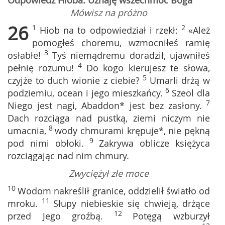
Odpowiedź Hioba: Uznaję wszechmoc Boga
Mówisz na próżno
26
1
2
Hiob na to odpowiedział i rzekł:
«Ależ
pomogłeś choremu, wzmocniłeś ramię
3
osłabłe!
Tyś niemądremu doradził, ujawniłeś
4
pełnię rozumu!
Do kogo kierujesz te słowa,
5
czyjże to duch wionie z ciebie?
Umarli drżą w
6
podziemiu, ocean i jego mieszkańcy.
Szeol dla
7
Niego jest nagi, Abaddon* jest bez zasłony.
Dach rozciąga nad pustką, ziemi niczym nie
8
umacnia,
wody chmurami krępuje*, nie pękną
9
pod nimi obłoki.
Zakrywa oblicze księżyca
rozciągając nad nim chmury.
Zwyciężył złe moce
10
Wodom nakreślił granice, oddzielił światło od
11
mroku.
Słupy niebieskie się chwieją, drżące
12
przed Jego groźbą.
Potęgą wzburzył