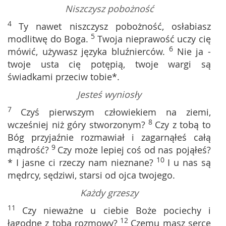
Niszczysz pobożność
4
Ty nawet niszczysz pobożność, osłabiasz
5
modlitwę do Boga.
Twoja nieprawość uczy cię
6
mówić, używasz języka bluźnierców.
Nie ja -
twoje usta cię potępią, twoje wargi są
świadkami przeciw tobie*.
Jesteś wyniosły
7
Czyś pierwszym człowiekiem na ziemi,
8
wcześniej niż góry stworzonym?
Czy z tobą to
Bóg przyjaźnie rozmawiał i zagarnąłeś całą
9
mądrość?
Czy może lepiej coś od nas pojąłeś?
10
* I jasne ci rzeczy nam nieznane?
I u nas są
mędrcy, sędziwi, starsi od ojca twojego.
Każdy grzeszy
11
Czy nieważne u ciebie Boże pociechy i
12
łagodne z tobą rozmowy?
Czemu masz serce