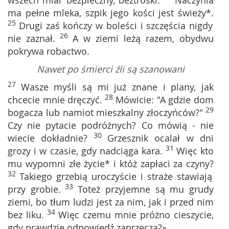
wszech miar bezpieczny, beztroski.
Naczynia
ma pełne mleka, szpik jego kości jest świeży*.
25
Drugi zaś kończy w boleści i szczęścia nigdy
26
nie zaznał.
A w ziemi leżą razem, obydwu
pokrywa robactwo.
Nawet po śmierci źli są szanowani
27
Wasze myśli są mi już znane i plany, jak
28
chcecie mnie dręczyć.
Mówicie: "A gdzie dom
29
bogacza lub namiot mieszkalny złoczyńców?"
Czy nie pytacie podróżnych? Co mówią - nie
30
wiecie dokładnie?
Grzesznik ocalał w dni
31
grozy i w czasie, gdy nadciąga kara.
Więc kto
mu wypomni złe życie* i któż zapłaci za czyny?
32
Takiego grzebią uroczyście i straże stawiają
33
przy grobie.
Toteż przyjemne są mu grudy
ziemi, bo tłum ludzi jest za nim, jak i przed nim
34
bez liku.
Więc czemu mnie próżno cieszycie,
gdy prawdzie odpowiedź zaprzecza?»