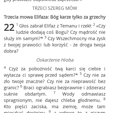
TRZECI SZEREG MÓW
Trzecia mowa Elifaza: Bóg karze tylko za grzechy
22
1
2
Głos zabrał Elifaz z Temanu i rzekł:
«Czy
ludzie dodają coś Bogu? Czy mądrość nie
3
służy im samym?*
Czy Wszechmocny ma zysk
z twojej prawości lub korzyść - że droga twoja
dobra?
Oskarżenie Hioba
4
Czyż za pobożność twą karci się ciebie i
5
wytacza ci sprawę przed sądem?*
Czy nie za
zło twoje znaczne? Czy nie za nieprawość bez
6
granic?
Braci ograbiasz bezprawnie i zdzierasz
7
suknie obdartym.
Wody odmawiasz
8
spragnionym, nie dajesz chleba głodnemu.
Kto pięści zaciska, ma ziemię, może tam
9
mieszkać dostojny,
a wdowę to z niczym