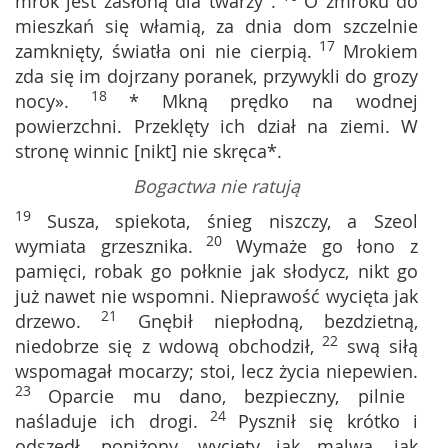
mrok jest zasłoną dla twarzy".
O zmroku do
mieszkań się włamią, za dnia dom szczelnie
17
zamknięty, światła oni nie cierpią.
Mrokiem
zda się im dojrzany poranek, przywykli do grozy
18
nocy».
* Mkną prędko na wodnej
powierzchni. Przeklęty ich dział na ziemi. W
stronę winnic [nikt] nie skręca*.
Bogactwa nie ratują
19
Susza, spiekota, śnieg niszczy, a Szeol
20
wymiata grzesznika.
Wymaże go łono z
pamięci, robak go połknie jak słodycz, nikt go
już nawet nie wspomni. Nieprawość wycięta jak
21
drzewo.
Gnębił niepłodną, bezdzietną,
22
niedobrze się z wdową obchodził,
swą siłą
wspomagał mocarzy; stoi, lecz życia niepewien.
23
Oparcie mu dano, bezpieczny, pilnie
24
naśladuje ich drogi.
Pysznił się krótko i
odszedł, poniżony, wycięty jak malwa, jak