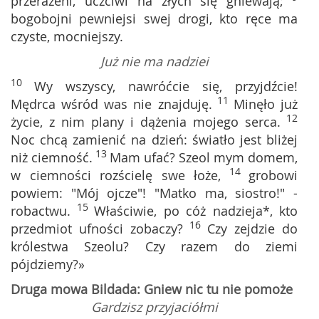
przerażeni, uczciwi na złych się gniewają;
bogobojni pewniejsi swej drogi, kto ręce ma
czyste, mocniejszy.
Już nie ma nadziei
10
Wy wszyscy, nawróćcie się, przyjdźcie!
11
Mędrca wśród was nie znajduję.
Minęło już
12
życie, z nim plany i dążenia mojego serca.
Noc chcą zamienić na dzień: światło jest bliżej
13
niż ciemność.
Mam ufać? Szeol mym domem,
14
w ciemności rozścielę swe łoże,
grobowi
powiem: "Mój ojcze"! "Matko ma, siostro!" -
15
robactwu.
Właściwie, po cóż nadzieja*, kto
16
przedmiot ufności zobaczy?
Czy zejdzie do
królestwa Szeolu? Czy razem do ziemi
pójdziemy?»
Druga mowa Bildada: Gniew nic tu nie pomoże
Gardzisz przyjaciółmi