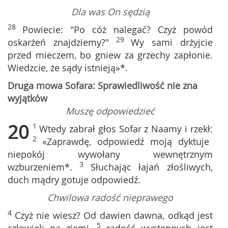
Dla was On sędzią
28
Powiecie: "Po cóż nalegać? Czyż powód
29
oskarżeń znajdziemy?"
Wy sami drżyjcie
przed mieczem, bo gniew za grzechy zapłonie.
Wiedzcie, że sądy istnieją»*.
Druga mowa Sofara: Sprawiedliwość nie zna
wyjątków
Muszę odpowiedzieć
20
1
Wtedy zabrał głos Sofar z Naamy i rzekł:
2
«Zaprawdę, odpowiedź moją dyktuje
niepokój wywołany wewnętrznym
3
wzburzeniem*.
Słuchając łajań złośliwych,
duch mądry gotuje odpowiedź.
Chwilowa radość nieprawego
4
Czyż nie wiesz? Od dawien dawna, odkąd jest
5