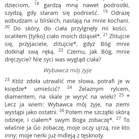
18
dzieciom,
gardzą mną nawet podrostki,
19
szydzą, gdy staram się podnieść.
Odrazę
wzbudzam u bliskich, nastają na mnie kochani.
20
Do skóry, do ciała przylgnęły mi kości,
21
ocaliłem [tylko] ciało moich dziąseł*.
Zlitujcie
się, przyjaciele, zlitujcie*, gdyż Bóg mnie
22
dotknął swą ręką.
Czemu, jak Bóg, mnie
dręczycie? Nie syci was wygląd ciała?
Wybawca mój żyje
23
Któż zdoła utrwalić me słowa, potrafi je w
24
księdze* umieścić?
Żelaznym rylcem,
25
diamentem, na skale je wyryć na wieki?
*
Lecz ja wiem: Wybawca mój żyje, na ziemi
26
wystąpi jako ostatni.
Potem me szczątki skórą
27
odzieje, i ciałem* swym Boga zobaczę*.
To
właśnie ja Go zobaczę, moje oczy ujrzą, nie kto
inny; moje nerki już mdleją z tęsknoty.