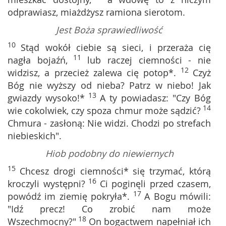
odprawiasz, miażdżysz ramiona sierotom.
Jest Boża sprawiedliwość
10
Stąd wokół ciebie są sieci, i przeraża cię
11
nagła bojaźń,
lub raczej ciemności - nie
12
widzisz, a przecież zalewa cię potop*.
Czyż
Bóg nie wyższy od nieba? Patrz w niebo! Jak
13
gwiazdy wysoko!*
A ty powiadasz: "Czy Bóg
14
wie cokolwiek, czy spoza chmur może sądzić?
Chmura - zasłoną: Nie widzi. Chodzi po strefach
niebieskich".
Hiob podobny do niewiernych
15
Chcesz drogi ciemności* się trzymać, którą
16
kroczyli występni?
Ci poginęli przed czasem,
17
powódź im ziemię pokryła*.
A Bogu mówili:
"Idź precz! Co zrobić nam może
18
Wszechmocny?"
On bogactwem napełniał ich