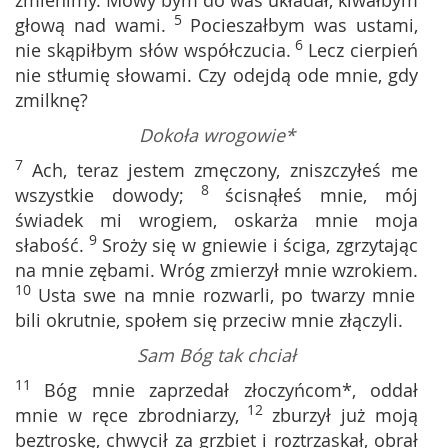
zmienimy. Mowy bym do was układał, kiwałbym
5
głową nad wami.
Pocieszałbym was ustami,
6
nie skąpiłbym słów współczucia.
Lecz cierpień
nie stłumię słowami. Czy odejdą ode mnie, gdy
zmilknę?
Dokoła wrogowie*
7
Ach, teraz jestem zmęczony, zniszczyłeś me
8
wszystkie dowody;
ścisnąłeś mnie, mój
świadek mi wrogiem, oskarża mnie moja
9
słabość.
Sroży się w gniewie i ściga, zgrzytając
na mnie zębami. Wróg zmierzył mnie wzrokiem.
10
Usta swe na mnie rozwarli, po twarzy mnie
bili okrutnie, społem się przeciw mnie złączyli.
Sam Bóg tak chciał
11
Bóg mnie zaprzedał złoczyńcom*, oddał
12
mnie w ręce zbrodniarzy,
zburzył już moją
beztroskę, chwycił za grzbiet i roztrzaskał, obrał