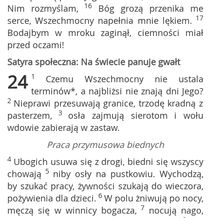
16
Nim rozmyślam,
Bóg grozą przenika me
17
serce, Wszechmocny napełnia mnie lękiem.
Bodajbym w mroku zaginął, ciemności miał
przed oczami!
Satyra społeczna: Na świecie panuje gwałt
24
1
Czemu Wszechmocny nie ustala
terminów*, a najbliżsi nie znają dni Jego?
2
Nieprawi przesuwają granice, trzodę kradną z
3
pasterzem,
osła zajmują sierotom i wołu
wdowie zabierają w zastaw.
Praca przymusowa biednych
4
Ubogich usuwa się z drogi, biedni się wszyscy
5
chowają
niby osły na pustkowiu. Wychodzą,
by szukać pracy, żywności szukają do wieczora,
6
pożywienia dla dzieci.
W polu żniwują po nocy,
7
męczą się w winnicy bogacza,
nocują nago,