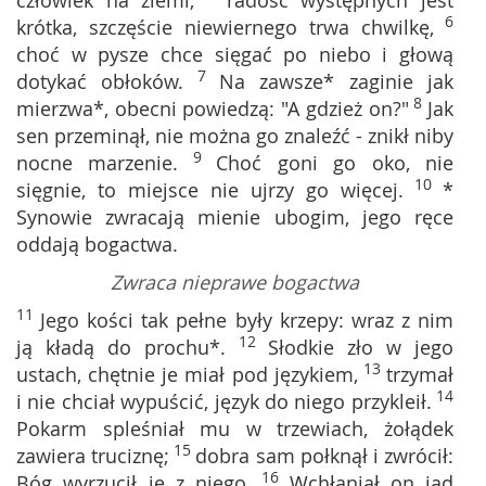
człowiek na ziemi,
radość występnych jest
6
krótka, szczęście niewiernego trwa chwilkę,
choć w pysze chce sięgać po niebo i głową
7
dotykać obłoków.
Na zawsze* zaginie jak
8
mierzwa*, obecni powiedzą: "A gdzież on?"
Jak
sen przeminął, nie można go znaleźć - znikł niby
9
nocne marzenie.
Choć goni go oko, nie
10
sięgnie, to miejsce nie ujrzy go więcej.
*
Synowie zwracają mienie ubogim, jego ręce
oddają bogactwa.
Zwraca nieprawe bogactwa
11
Jego kości tak pełne były krzepy: wraz z nim
12
ją kładą do prochu*.
Słodkie zło w jego
13
ustach, chętnie je miał pod językiem,
trzymał
14
i nie chciał wypuścić, język do niego przykleił.
Pokarm spleśniał mu w trzewiach, żołądek
15
zawiera truciznę;
dobra sam połknął i zwrócił:
16
Bóg wyrzucił je z niego.
Wchłaniał on jad