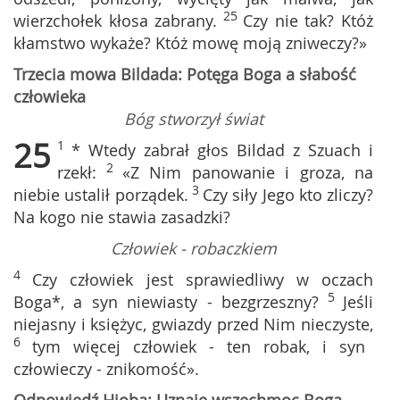
25
wierzchołek kłosa zabrany.
Czy nie tak? Któż
kłamstwo wykaże? Któż mowę moją zniweczy?»
Trzecia mowa Bildada: Potęga Boga a słabość
człowieka
Bóg stworzył świat
25
1
* Wtedy zabrał głos Bildad z Szuach i
2
rzekł:
«Z Nim panowanie i groza, na
3
niebie ustalił porządek.
Czy siły Jego kto zliczy?
Na kogo nie stawia zasadzki?
Człowiek - robaczkiem
4
Czy człowiek jest sprawiedliwy w oczach
5
Boga*, a syn niewiasty - bezgrzeszny?
Jeśli
niejasny i księżyc, gwiazdy przed Nim nieczyste,
6
tym więcej człowiek - ten robak, i syn
człowieczy - znikomość».