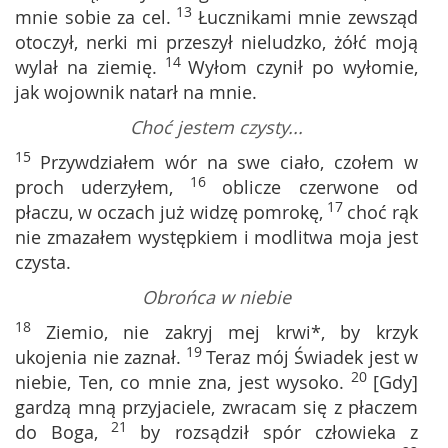
13
mnie sobie za cel.
Łucznikami mnie zewsząd
otoczył, nerki mi przeszył nieludzko, żółć moją
14
wylał na ziemię.
Wyłom czynił po wyłomie,
jak wojownik natarł na mnie.
Choć jestem czysty...
15
Przywdziałem wór na swe ciało, czołem w
16
proch uderzyłem,
oblicze czerwone od
17
płaczu, w oczach już widzę pomrokę,
choć rąk
nie zmazałem występkiem i modlitwa moja jest
czysta.
Obrońca w niebie
18
Ziemio, nie zakryj mej krwi*, by krzyk
19
ukojenia nie zaznał.
Teraz mój Świadek jest w
20
niebie, Ten, co mnie zna, jest wysoko.
[Gdy]
gardzą mną przyjaciele, zwracam się z płaczem
21
do Boga,
by rozsądził spór człowieka z