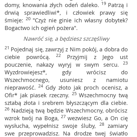
19
domy, knowania złych odeń daleko.
Patrzą i
drwią sprawiedliwi*, i człowiek prawy się
20
śmieje:
"Czyż nie ginie ich własny dobytek?
Bogactwo ich ogień pożera".
Nawróć się, a będziesz szczęśliwy
21
Pojednaj się, zawrzyj z Nim pokój, a dobra do
22
ciebie powrócą.
Przyjmij z Jego ust
23
pouczenie, nakazy wyryj w swym sercu.
Wyzdrowiejesz*, gdy wrócisz do
Wszechmocnego, usuniesz z namiotu
24
nieprawość.
Gdy złoto jak proch ocenisz, a
25
Ofir* jak piasek rzeczny.
Wszechmocny twą
sztabą złota i srebrem błyszczącym dla ciebie.
26
Nadzieją twą będzie Wszechmocny, obrócisz
27
wzrok twój na Boga,
wezwiesz Go, a On cię
28
wysłucha, wypełnisz swoje śluby,
zamiary
swe przeprowadzisz. Na drodze twej światło