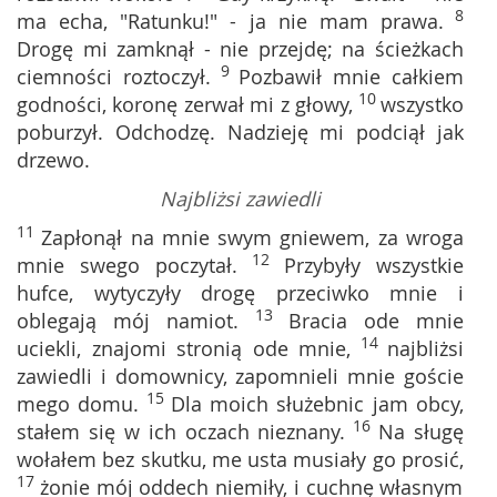
8
ma echa, "Ratunku!" - ja nie mam prawa.
Drogę mi zamknął - nie przejdę; na ścieżkach
9
ciemności roztoczył.
Pozbawił mnie całkiem
10
godności, koronę zerwał mi z głowy,
wszystko
poburzył. Odchodzę. Nadzieję mi podciął jak
drzewo.
Najbliżsi zawiedli
11
Zapłonął na mnie swym gniewem, za wroga
12
mnie swego poczytał.
Przybyły wszystkie
hufce, wytyczyły drogę przeciwko mnie i
13
oblegają mój namiot.
Bracia ode mnie
14
uciekli, znajomi stronią ode mnie,
najbliżsi
zawiedli i domownicy, zapomnieli mnie goście
15
mego domu.
Dla moich służebnic jam obcy,
16
stałem się w ich oczach nieznany.
Na sługę
wołałem bez skutku, me usta musiały go prosić,
17
żonie mój oddech niemiły, i cuchnę własnym