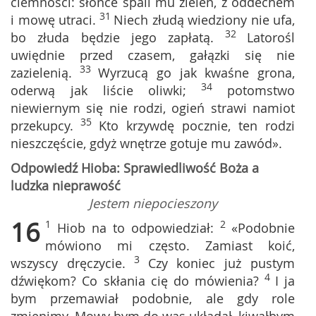
ciemności: słońce spali mu zieleń, z oddechem
31
i mowę utraci.
Niech złudą wiedziony nie ufa,
32
bo złuda będzie jego zapłatą.
Latorośl
uwiędnie przed czasem, gałązki się nie
33
zazielenią.
Wyrzucą go jak kwaśne grona,
34
oderwą jak liście oliwki;
potomstwo
niewiernym się nie rodzi, ogień strawi namiot
35
przekupcy.
Kto krzywdę pocznie, ten rodzi
nieszczęście, gdyż wnętrze gotuje mu zawód».
Odpowiedź Hioba: Sprawiedliwość Boża a
ludzka nieprawość
Jestem niepocieszony
16
1
2
Hiob na to odpowiedział:
«Podobnie
mówiono mi często. Zamiast koić,
3
wszyscy dręczycie.
Czy koniec już pustym
4
dźwiękom? Co skłania cię do mówienia?
I ja
bym przemawiał podobnie, ale gdy role