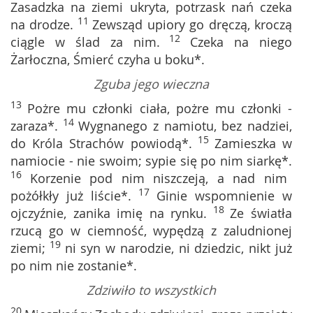
Zasadzka na ziemi ukryta, potrzask nań czeka
11
na drodze.
Zewsząd upiory go dręczą, kroczą
12
ciągle w ślad za nim.
Czeka na niego
Żarłoczna, Śmierć czyha u boku*.
Zguba jego wieczna
13
Pożre mu członki ciała, pożre mu członki -
14
zaraza*.
Wygnanego z namiotu, bez nadziei,
15
do Króla Strachów powiodą*.
Zamieszka w
namiocie - nie swoim; sypie się po nim siarkę*.
16
Korzenie pod nim niszczeją, a nad nim
17
pożółkły już liście*.
Ginie wspomnienie w
18
ojczyźnie, zanika imię na rynku.
Ze światła
rzucą go w ciemność, wypędzą z zaludnionej
19
ziemi;
ni syn w narodzie, ni dziedzic, nikt już
po nim nie zostanie*.
Zdziwiło to wszystkich
20