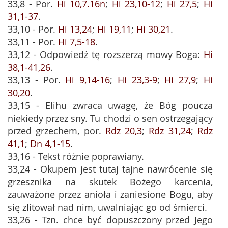
33,8 - Por.
Hi 10,7.16n
;
Hi 23,10-12
;
Hi 27,5
;
Hi
31,1-37
.
33,10 - Por.
Hi 13,24
;
Hi 19,11
;
Hi 30,21
.
33,11 - Por.
Hi 7,5-18
.
33,12 - Odpowiedź tę rozszerzą mowy Boga:
Hi
38,1-41,26
.
33,13 - Por.
Hi 9,14-16
;
Hi 23,3-9
;
Hi 27,9
;
Hi
30,20
.
33,15 - Elihu zwraca uwagę, że Bóg poucza
niekiedy przez sny. Tu chodzi o sen ostrzegający
przed grzechem, por.
Rdz 20,3
;
Rdz 31,24
;
Rdz
41,1
;
Dn 4,1-15
.
33,16 - Tekst różnie poprawiany.
33,24 - Okupem jest tutaj tajne nawrócenie się
grzesznika na skutek Bożego karcenia,
zauważone przez anioła i zaniesione Bogu, aby
się zlitował nad nim, uwalniając go od śmierci.
33,26 - Tzn. chce być dopuszczony przed Jego