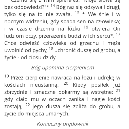
14
bez odpowiedzi?"*
Bóg raz się odzywa i drugi,
15
tylko się na to nie zważa.
* We śnie i w
nocnym widzeniu, gdy spada sen na człowieka;
16
i w czasie drzemki na łóżku
otwiera On
17
ludziom oczy, przerażenie budzi w ich sercu*.
Chce odwieść człowieka od grzechu i męża
18
uwolnić od pychy,
uchronić duszę od grobu, a
życie - od ciosu dzidy.
Bóg upomina cierpieniem
19
Przez cierpienie nawraca na łożu i udrękę w
20
kościach nieustanną.
Kiedy posiłek już
21
zbrzydnie i smaczne pokarmy są wstrętne;
gdy ciało mu w oczach zanika i nagie kości
22
zostają,
jego dusza się zbliża do grobu, a
życie do miejsca umarłych.
Konieczny orędownik