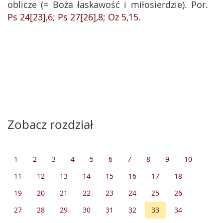
oblicze (= Boża łaskawość i miłosierdzie). Por.
Ps 24[23],6
;
Ps 27[26],8
;
Oz 5,15
.
Zobacz rozdział
1
2
3
4
5
6
7
8
9
10
11
12
13
14
15
16
17
18
19
20
21
22
23
24
25
26
27
28
29
30
31
32
33
34