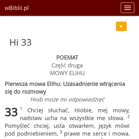
wBiblii.pl
Toggl
navig
Hi 33
POEMAT
Część druga
MOWY ELIHU
Pierwsza mowa Elihu: Uzasadnienie wtrącenia
się do rozmowy
Hiob może mi odpowiedzieć
33
1
Chciej słuchać, Hiobie, mej mowy,
2
nadstaw ucha na wszystkie me słowa.
Pomyśleć chciej, usta otwarłem, język mówi
3
pod podniebieniem,
prawe me serce i mowa,