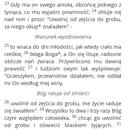
23
Gdy ma on swego anioła, obrońcę jednego z
24
tysiąca, co mu wyjaśni powinność;
zlituje się
nad nim i prosi: "Uwolnij od zejścia do grobu,
za niego okup* znalazłem" -
Warunek wyzdrowienia
25
to wraca do dni młodości, jak wtedy ciało ma
26
rześkie,
błaga Boga*, a On się lituje, radosne
oblicze nań zwraca. Przywrócono mu dawną
27
prawość
i ludziom swym tak wyśpiewuje:
"Grzeszyłem, przewrotnie działałem, nie oddał
mi On według mej winy,
Bóg ratuje od śmierci
28
uwolnił od zejścia do grobu, me życie raduje
29
się światłem".
Wszystko to dwa i trzy razy Bóg
30
czyni względem człowieka,
chcąc go uwolnić
31
od grobu i oświecić blaskiem żyjących.