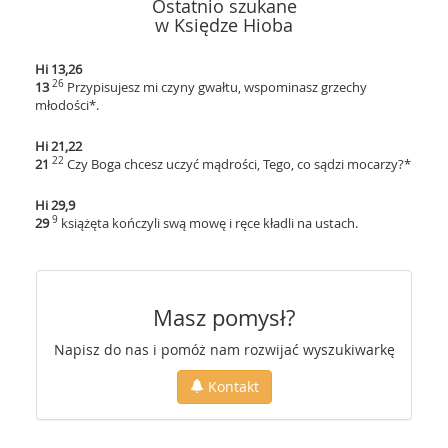
Ostatnio szukane
w Księdze Hioba
Hi 13,26
26
13
Przypisujesz mi czyny gwałtu, wspominasz grzechy
młodości*.
Hi 21,22
22
21
Czy Boga chcesz uczyć mądrości, Tego, co sądzi mocarzy?*
Hi 29,9
9
29
książęta kończyli swą mowę i ręce kładli na ustach.
Masz pomysł?
Napisz do nas i pomóż nam rozwijać wyszukiwarkę
Kontakt