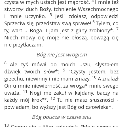
4
czysta w mych ustach jest mądrość.
I mnie też
stworzył duch Boży, tchnienie Wszechmocnego
5
i mnie uczyniło.
Jeśli zdołasz, odpowiedz!
6
Sprzeciw się, przedstaw swą sprawę!
Tylem, co
7
ty, wart u Boga. I jam jest z gliny zrobiony*.
Niech mowy cię moje nie płoszą, powagą cię
nie przytłaczam.
Bóg nie jest wrogiem
8
Ale tyś mówił do moich uszu, słyszałem
9
dźwięk twoich słów*:
"Czysty jestem, bez
10
grzechu, niewinny i nie mam zmazy.
A znalazł
On u mnie niewierność, za wroga* mnie swego
11
uważa.
Nogi me zakuł w kajdany, baczy na
12
każdy mój krok"*.
Tu nie masz słuszności -
powiadam, bo wyższy jest Bóg od człowieka*.
Bóg poucza w czasie snu
13
Czemu się z Nim spierałeś: "Moje słowa są