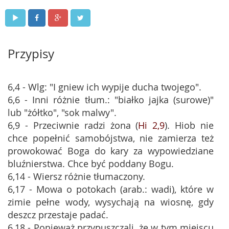
Przypisy
6,4 - Wlg: "I gniew ich wypije ducha twojego".
6,6 - Inni różnie tłum.: "białko jajka (surowe)"
lub "żółtko", "sok malwy".
6,9 - Przeciwnie radzi żona (
Hi 2,9
). Hiob nie
chce popełnić samobójstwa, nie zamierza też
prowokować Boga do kary za wypowiedziane
bluźnierstwa. Chce być poddany Bogu.
6,14 - Wiersz różnie tłumaczony.
6,17 - Mowa o potokach (arab.: wadi), które w
zimie pełne wody, wysychają na wiosnę, gdy
deszcz przestaje padać.
6,18 - Ponieważ przypuszczali, że w tym miejscu