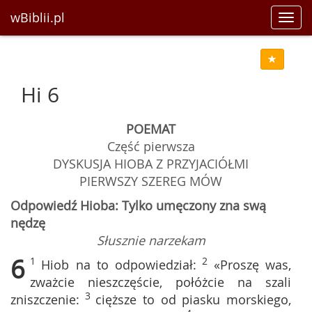
wBiblii.pl
Toggl
navig
Hi 6
POEMAT
Część pierwsza
DYSKUSJA HIOBA Z PRZYJACIÓŁMI
PIERWSZY SZEREG MÓW
Odpowiedź Hioba: Tylko umęczony zna swą
nędzę
Słusznie narzekam
6
1
2
Hiob na to odpowiedział:
«Proszę was,
zważcie nieszczęście, połóżcie na szali
3
zniszczenie:
cięższe to od piasku morskiego,