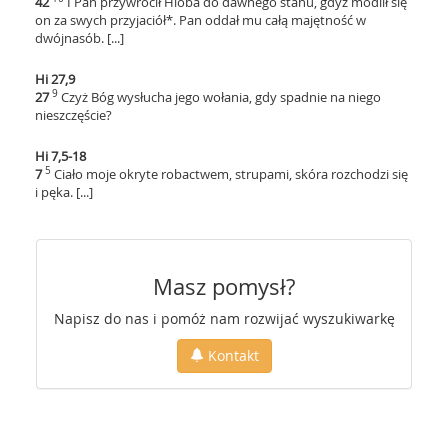
42
I Pan przywrócił Hioba do dawnego stanu, gdyż modlił się
on za swych przyjaciół*. Pan oddał mu całą majętność w
dwójnasób. [...]
Hi 27,9
9
27
Czyż Bóg wysłucha jego wołania, gdy spadnie na niego
nieszczęście?
Hi 7,5-18
5
7
Ciało moje okryte robactwem, strupami, skóra rozchodzi się
i pęka. [...]
Masz pomysł?
Napisz do nas i pomóż nam rozwijać wyszukiwarkę
Kontakt