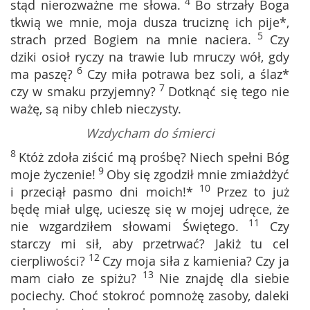
4
stąd nierozważne me słowa.
Bo strzały Boga
tkwią we mnie, moja dusza truciznę ich pije*,
5
strach przed Bogiem na mnie naciera.
Czy
dziki osioł ryczy na trawie lub mruczy wół, gdy
6
ma paszę?
Czy miła potrawa bez soli, a ślaz*
7
czy w smaku przyjemny?
Dotknąć się tego nie
ważę, są niby chleb nieczysty.
Wzdycham do śmierci
8
Któż zdoła ziścić mą prośbę? Niech spełni Bóg
9
moje życzenie!
Oby się zgodził mnie zmiażdżyć
10
i przeciął pasmo dni moich!*
Przez to już
będę miał ulgę, ucieszę się w mojej udręce, że
11
nie wzgardziłem słowami Świętego.
Czy
starczy mi sił, aby przetrwać? Jakiż tu cel
12
cierpliwości?
Czy moja siła z kamienia? Czy ja
13
mam ciało ze spiżu?
Nie znajdę dla siebie
pociechy. Choć stokroć pomnożę zasoby, daleki