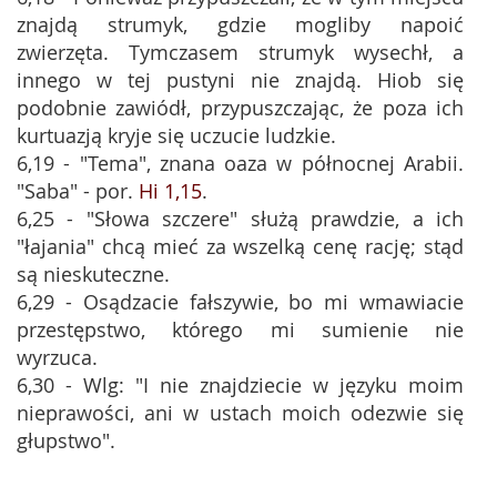
znajdą strumyk, gdzie mogliby napoić
zwierzęta. Tymczasem strumyk wysechł, a
innego w tej pustyni nie znajdą. Hiob się
podobnie zawiódł, przypuszczając, że poza ich
kurtuazją kryje się uczucie ludzkie.
6,19 - "Tema", znana oaza w północnej Arabii.
"Saba" - por.
Hi 1,15
.
6,25 - "Słowa szczere" służą prawdzie, a ich
"łajania" chcą mieć za wszelką cenę rację; stąd
są nieskuteczne.
6,29 - Osądzacie fałszywie, bo mi wmawiacie
przestępstwo, którego mi sumienie nie
wyrzuca.
6,30 - Wlg: "I nie znajdziecie w języku moim
nieprawości, ani w ustach moich odezwie się
głupstwo".