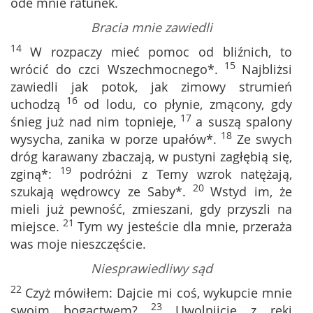
ode mnie ratunek.
Bracia mnie zawiedli
14
W rozpaczy mieć pomoc od bliźnich, to
15
wrócić do czci Wszechmocnego*.
Najbliżsi
zawiedli jak potok, jak zimowy strumień
16
uchodzą
od lodu, co płynie, zmącony, gdy
17
śnieg już nad nim topnieje,
a suszą spalony
18
wysycha, zanika w porze upałów*.
Ze swych
dróg karawany zbaczają, w pustyni zagłębią się,
19
zginą*:
podróżni z Temy wzrok natężają,
20
szukają wędrowcy ze Saby*.
Wstyd im, że
mieli już pewność, zmieszani, gdy przyszli na
21
miejsce.
Tym wy jesteście dla mnie, przeraża
was moje nieszczęście.
Niesprawiedliwy sąd
22
Czyż mówiłem: Dajcie mi coś, wykupcie mnie
23
swoim bogactwem?
Uwolnijcie z ręki