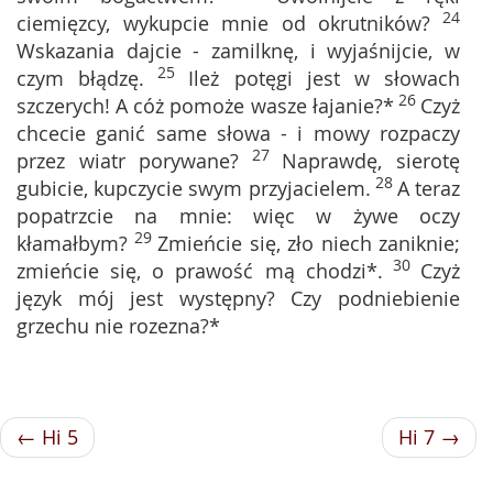
24
ciemięzcy, wykupcie mnie od okrutników?
Wskazania dajcie - zamilknę, i wyjaśnijcie, w
25
czym błądzę.
Ileż potęgi jest w słowach
26
szczerych! A cóż pomoże wasze łajanie?*
Czyż
chcecie ganić same słowa - i mowy rozpaczy
27
przez wiatr porywane?
Naprawdę, sierotę
28
gubicie, kupczycie swym przyjacielem.
A teraz
popatrzcie na mnie: więc w żywe oczy
29
kłamałbym?
Zmieńcie się, zło niech zaniknie;
30
zmieńcie się, o prawość mą chodzi*.
Czyż
język mój jest występny? Czy podniebienie
grzechu nie rozezna?*
← Hi 5
Hi 7 →