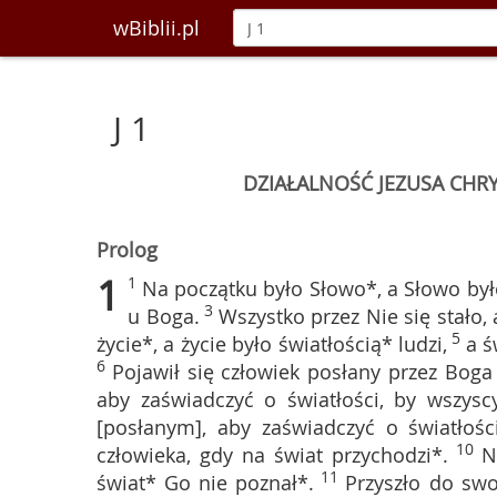
wBiblii.pl
J 1
DZIAŁALNOŚĆ JEZUSA CHRY
Prolog
1
1
Na początku było Słowo*, a Słowo był
3
u Boga.
Wszystko przez Nie się stało, a
5
życie*, a życie było światłością* ludzi,
a ś
6
Pojawił się człowiek posłany przez Boga
aby zaświadczyć o światłości, by wszyscy
[posłanym], aby zaświadczyć o światłości
10
człowieka, gdy na świat przychodzi*.
N
11
świat* Go nie poznał*.
Przyszło do swoj