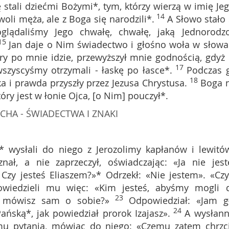
ię stali dziećmi Bożymi*, tym, którzy wierzą w imię Jeg
14
z woli męża, ale z Boga się narodzili*.
A Słowo stało 
glądaliśmy Jego chwałę, chwałę, jaką Jednorodz
15
Jan daje o Nim świadectwo i głośno woła w słowa
ry po mnie idzie, przewyższył mnie godnością, gdyż 
17
wszyscyśmy otrzymali - łaskę po łasce*.
Podczas 
18
a i prawda przyszły przez Jezusa Chrystusa.
Boga n
óry jest w łonie Ojca, [o Nim] pouczył*.
CHA - ŚWIADECTWA I ZNAKI
* wysłali do niego z Jerozolimy kapłanów i lewitó
nał, a nie zaprzeczył, oświadczając: «Ja nie jes
 Czy jesteś Eliaszem?»* Odrzekł: «Nie jestem». «Czy
owiedzieli mu więc: «Kim jesteś, abyśmy mogli 
23
o mówisz sam o sobie?»
Odpowiedział: «Jam g
24
ańską*, jak powiedział prorok Izajasz».
A wysłann
mu pytania, mówiąc do niego: «Czemu zatem chrzci