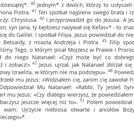
40
dziesiątej*.
Jednym* z dwóch, którzy to usłyszeli
41
ymona Piotra.
Ten spotkał najpierw swego brata i rz
42
czy: Chrystusa.
I przyprowadził go do Jezusa. A Je
n, syn Jana, ty będziesz nazywał się Kefas»* - to znac
ię do Galilei. I spotkał Filipa. Jezus powiedział do nie
45
z Betsaidy, z miasta Andrzeja i Piotra.
Filip spot
liśmy Tego, o którym pisał Mojżesz w Prawie i Proroc
kł do niego Natanael: «Czyż może być co dobreg
47
ź i zobacz!»
Jezus ujrzał, jak Natanael zbliżał się
48
dziwy Izraelita, w którym nie ma podstępu».
Powiedz
zekł mu Jezus: «Widziałem cię, zanim cię zawołał Fil
Odpowiedział Mu Natanael: «Rabbi, Ty jesteś Sy
rł mu Jezus: «Czy dlatego wierzysz, że powiedziałem 
51
czysz jeszcze więcej niż to».
Potem powiedział
 wam: Ujrzycie niebiosa otwarte i aniołów Boż
ieczego»*.