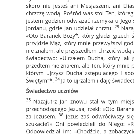
skoro nie jesteś ani Mesjaszem, ani Eli
chrzczę wodą. Pośród was stoi Ten, któreg
jestem godzien odwiązać rzemyka u Jego 
29
Jordanu, gdzie Jan udzielał chrztu.
Naza
«Oto Baranek Boży*, który gładzi grzech ś
przyjdzie Mąż, który mnie przewyższył god
nie znałem, ale przyszedłem chrzcić wodą w
świadectwo: «Ujrzałem Ducha, który jak 
przedtem nie znałem, ale Ten, który mnie p
którym ujrzysz Ducha zstępującego i sp
34
Świętym"*.
Ja to ujrzałem i daję świade
Świadectwo uczniów
35
Nazajutrz Jan znowu stał w tym mie
przechodzącego Jezusa, rzekł: «Oto Baran
38
za Jezusem.
Jezus zaś odwróciwszy się
szukacie?» Oni powiedzieli do Niego: «R
Odpowiedział im: «Chodźcie, a zobaczycie