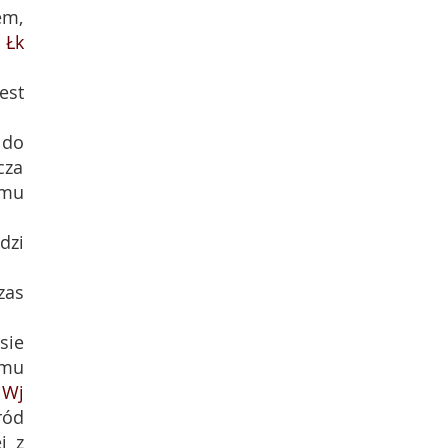
em,
;
Łk
est
 do
cza
 mu
dzi
zas
sie
emu
.
Wj
ród
j z