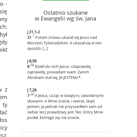
o -
się
Ostatnio szukane
w Ewangelii wg św. Jana
ony
ch:
J 21,1-2
był
1
21
Potem znowu ukazał się Jezus nad
gdy
Morzem Tyberiadzkim. A ukazał się w ten
sposób: [...]
ikt
J 8,58
58
8
Rzekł do nich Jezus: «Zaprawdę,
zaprawdę, powiadam wam: Zanim
Abraham stał się, JA JESTEM»*.
w z
J 7,28
28
7
A Jezus, ucząc w świątyni, zawołał tymi
tem
słowami: «I Mnie znacie, i wiecie, skąd
 ty
jestem. Ja jednak nie przyszedłem sam od
dać
siebie; lecz prawdziwy jest Ten, który Mnie
posłał, którego wy nie znacie.
łos
icy
sz,