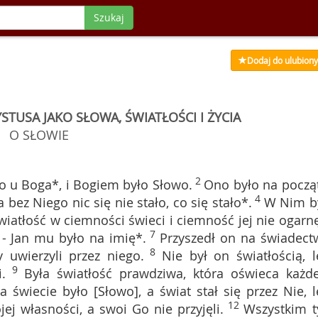
Szukaj
Dodaj do ulubion
STUSA JAKO SŁOWA, ŚWIATŁOŚCI I ŻYCIA
O SŁOWIE
2
o u Boga*, i Bogiem było Słowo.
Ono było na począ
4
 bez Niego nic się nie stało, co się stało*.
W Nim b
wiatłość w ciemności świeci i ciemność jej nie ogarnę
7
 - Jan mu było na imię*.
Przyszedł on na świadect
8
 uwierzyli przez niego.
Nie był on światłością, l
9
.
Była światłość prawdziwa, która oświeca każd
a świecie było [Słowo], a świat stał się przez Nie, l
12
ej własności, a swoi Go nie przyjęli.
Wszystkim 