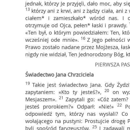
jednak, którzy Je przyjęli, dało moc, aby s
13
którzy ani z krwi, ani z żądzy ciała, ani 
ciałem* i zamieszkało* wśród nas. I o
otrzymuje od Ojca, pełen* łaski i prawdy.
«Ten był, o którym powiedziałem: Ten, któ
16
wcześniej ode mnie».
Z Jego pełności 
Prawo zostało nadane przez Mojżesza, łask
nigdy nie widział, Ten Jednorodzony Bóg, kt
PIERWSZA PAS
Świadectwo Jana Chrzciciela
19
Takie jest świadectwo Jana. Gdy Żydzi
20
zapytaniem: «Kto ty jesteś?»,
on wyz
21
Mesjaszem».
Zapytali go: «Cóż zatem?
22
jesteś prorokiem?» Odparł: «Nie!»
P
odpowiedź tym, którzy nas wysłali? C
wołającego na pustyni: Prostujcie drogę P
25
byli spośród faryzeuszów.
I zadawali 