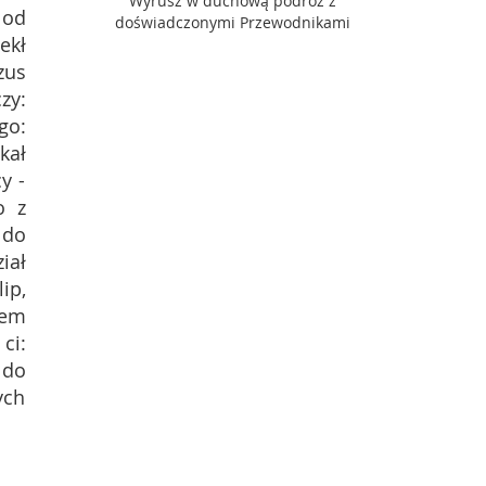
Wyrusz w duchową podróż z
 od
doświadczonymi Przewodnikami
ekł
zus
zy:
go:
kał
y -
o z
 do
iał
ip,
nem
ci:
 do
ych