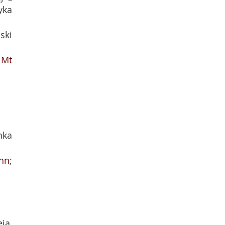
yka
ski
;
Mt
nka
7nn
;
ja,