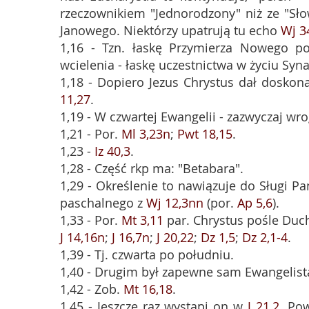
rzeczownikiem "Jednorodzony" niż ze "Sło
Janowego. Niektórzy upatrują tu echo
Wj 3
1,16 - Tzn. łaskę Przymierza Nowego po
wcielenia - łaskę uczestnictwa w życiu Syn
1,18 - Dopiero Jezus Chrystus dał doskon
11,27
.
1,19 - W czwartej Ewangelii - zazwyczaj wr
1,21 - Por.
Ml 3,23n
;
Pwt 18,15
.
1,23 -
Iz 40,3
.
1,28 - Część rkp ma: "Betabara".
1,29 - Określenie to nawiązuje do Sługi P
paschalnego z
Wj 12,3nn
(por.
Ap 5,6
).
1,33 - Por.
Mt 3,11
par. Chrystus pośle Du
J 14,16n
;
J 16,7n
;
J 20,22
;
Dz 1,5
;
Dz 2,1-4
.
1,39 - Tj. czwarta po południu.
1,40 - Drugim był zapewne sam Ewangelista
1,42 - Zob.
Mt 16,18
.
1,45 - Jeszcze raz wystąpi on w
J 21,2
. Pow