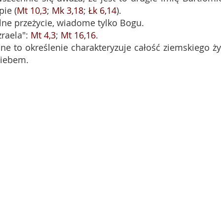
pie (
Mt 10,3
;
Mk 3,18
;
Łk 6,14
).
lne przeżycie, wiadome tylko Bogu.
zraela":
Mt 4,3
;
Mt 16,16
.
ne to określenie charakteryzuje całość ziemskiego ży
niebem.