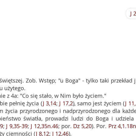
J 
więtszej. Zob. Wstęp; "u Boga" - tylko taki przekład j
u użytego.
ie z 4a: "Co się stało, w Nim było życiem."
bie pełnię życia (
J 3,14
;
J 17,2
), samo jest życiem (
J 11
dłem życia przyrodzonego i nadprzyrodzonego dla każd
bieństwo światła, prowadzi ludzi do Boga i udziela
19
;
J 9,35-39
;
J 12,35n.46
; por.
Dz 5,20
). Por.
Prz 4,1.18
ęży ciemności (
J 8,12
;
J 12,46
).