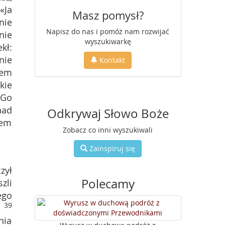
«Ja
Masz pomysł?
nie
Napisz do nas i pomóż nam rozwijać
nie
wyszukiwarkę
kł:
nie
Kontakt
tem
kie
 Go
nad
Odkrywaj Słowo Boże
hem
Zobacz co inni wyszukiwali
Zainspiruj się
zył
Polecamy
zli
ego
39
nia