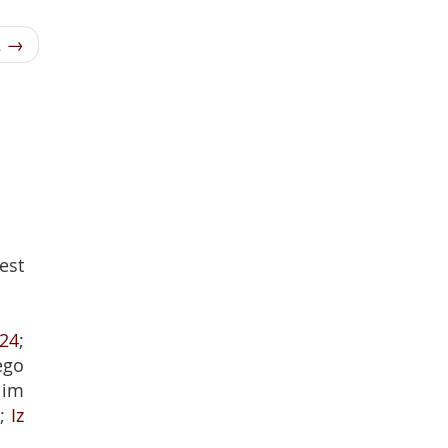
2 →
est
,24
;
ego
 im
n
;
Iz