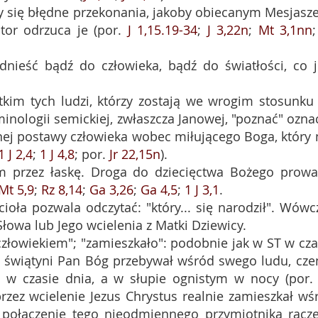
ły się błędne przekonania, jakoby obiecanym Mesjasz
utor odrzuca je (por.
J 1,15.19-34
;
J 3,22n
;
Mt 3,1nn
nieść bądź do człowieka, bądź do światłości, co j
tkim tych ludzi, którzy zostają we wrogim stosunku
rminologii semickiej, zwłaszcza Janowej, "poznać" ozna
alnej postawy człowieka wobec miłującego Boga, który
1 J 2,4
;
1 J 4,8
; por.
Jr 22,15n
).
ym przez łaskę. Droga do dziecięctwa Bożego prowa
Mt 5,9
;
Rz 8,14
;
Ga 3,26
;
Ga 4,5
;
1 J 3,1
.
ioła pozwala odczytać: "który... się narodził". Wówc
łowa lub Jego wcielenia z Matki Dziewicy.
 "człowiekiem"; "zamieszkało": podobnie jak w ST w cza
w świątyni Pan Bóg przebywał wśród swego ludu, cz
 w czasie dnia, a w słupie ognistym w nocy (por
 przez wcielenie Jezus Chrystus realnie zamieszkał wś
- połączenie tego nieodmiennego przymiotnika racze