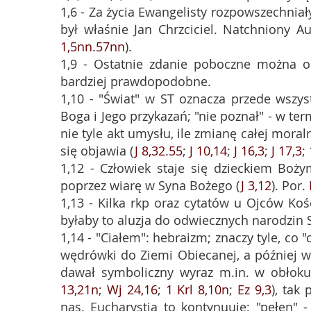
1,6 - Za życia Ewangelisty rozpowszechnia
był właśnie Jan Chrzciciel. Natchniony A
1,5nn.57nn
).
1,9 - Ostatnie zdanie poboczne można od
bardziej prawdopodobne.
1,10 - "Świat" w ST oznacza przede wszys
Boga i Jego przykazań; "nie poznał" - w te
nie tyle akt umysłu, ile zmianę całej mor
się objawia (
J 8,32.55
;
J 10,14
;
J 16,3
;
J 17,3
;
1,12 - Człowiek staje się dzieckiem Boż
poprzez wiarę w Syna Bożego (
J 3,12
). Por.
1,13 - Kilka rkp oraz cytatów u Ojców Kośc
byłaby to aluzja do odwiecznych narodzin S
1,14 - "Ciałem": hebraizm; znaczy tyle, co
wędrówki do Ziemi Obiecanej, a później 
dawał symboliczny wyraz m.in. w obłoku
13,21n
;
Wj 24,16
;
1 Krl 8,10n
;
Ez 9,3
), tak
nas. Eucharystia to kontynuuje; "pełen" 