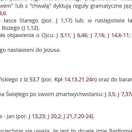
wem" lub z "chwałą" dyktują reguły gramatyczne jęz
4,6
.
 łasce Starego (por.
J 1,17
) lub: w następstwie ła
a Bożego (
J 1,12
).
ałe objawienie o Ojcu:
J 3,11
;
J 6,46
;
J 7,16
;
J 14,6-11
ogo nastawieni do Jezusa.
ańskiego z
Iz 53,7
(por.
Kpł 14,13.21.24n
) oraz do bara
cha Świętego po swoim zmartwychwstaniu:
J 3,5
;
J 7,3
 - Jan (por.
J 13,23
;
J 20,2
;
J 21,7.20-24
).
szechnie się uważa, że jest to drugie imię Bartłomie