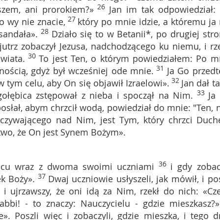
26
aszem, ani prorokiem?»
Jan im tak odpowiedział: 
27
o wy nie znacie,
który po mnie idzie, a któremu ja 
28
sandała».
Działo się to w Betanii*, po drugiej stro
jutrz zobaczył Jezusa, nadchodzącego ku niemu, i rze
30
wiata.
To jest Ten, o którym powiedziałem: Po m
31
nością, gdyż był wcześniej ode mnie.
Ja Go przed
32
 tym celu, aby On się objawił Izraelowi».
Jan dał ta
33
gołębica zstępował z nieba i spoczął na Nim.
Ja
osłał, abym chrzcił wodą, powiedział do mnie: "Ten, 
oczywającego nad Nim, jest Tym, który chrzci Duc
ctwo, że On jest Synem Bożym».
36
jscu wraz z dwoma swoimi uczniami
i gdy zobac
37
ek Boży».
Dwaj uczniowie usłyszeli, jak mówił, i pos
 i ujrzawszy, że oni idą za Nim, rzekł do nich: «Cz
abbi! - to znaczy: Nauczycielu - gdzie mieszkasz?»
». Poszli więc i zobaczyli, gdzie mieszka, i tego d