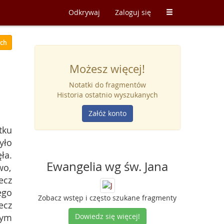
Odkrywaj
Zaloguj się
ych
Możesz więcej!
Notatki do fragmentów
Historia ostatnio wyszukanych
Załóż konto
tku
yło
ła.
Ewangelia wg św. Jana
wo,
ecz
ego
Zobacz wstęp i często szukane fragmenty
ecz
tym
Dowiedz się więcej!