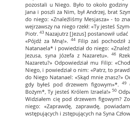
pozostali u Niego. Było to około godziny 
Jana i poszli za Nim, był Andrzej, brat Sz
do niego: «Znaleźliśmy Mesjasza» - to zna
wejrzawszy na niego rzekł: «Ty jesteś Szymo
43
Piotr.
Nazajutrz [Jezus] postanowił udać s
44
«Pójdź za Mną!».
Filip zaś pochodził 
Natanaela* i powiedział do niego: «Znaleź
46
Jezusa, syna Józefa z Nazaretu».
Rze
Nazaretu?» Odpowiedział mu Filip: «Chod
Niego, i powiedział o nim: «Patrz, to praw
do Niego Natanael: «Skąd mnie znasz?» Odr
49
gdy byłeś pod drzewem figowym»*.
50
Bożym*, Ty jesteś Królem Izraela!»
Odpa
Widziałem cię pod drzewem figowym? Zoba
niego: «Zaprawdę, zaprawdę, powiadam
wstępujących i zstępujących na Syna Człow