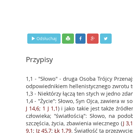
Odsłuchaj
Przypisy
1,1 - "Słowo" - druga Osoba Trójcy Przenajś
odpowiednikiem hellenistycznego zwrotu t
1,3 - Niektórzy łączą ten stych w jedno zdan
1,4 - "Życie": Słowo, Syn Ojca, zawiera w so
J 14,6
;
1 J 1,1
) i jako takie jest także źró
człowieka; "światłością": Słowo, na podo
szczęścia, życia, zbawienia wiecznego (
J 3,
9,1
;
Iz 45,7
;
Łk 1,79
. Światłość ta przezwyci