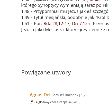
którego Synoptycy wymieniają zaraz po Fili
1,48 - Przypomniał mu Jezus jakieś szczegó
1,49 - Tytuł mesjański, podobnie jak "Król I
1,51 - Por.
Rdz 28,12-17
;
Dn 7,13n
. Przenoś
Jezusa jako Mesjasza, który łączy ziemię z 
Powiązane utwory
Agnus Dei
Samuel Barber
- J 1,29
-
4-głosowy chór a cappella (SATB)