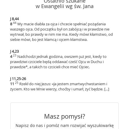
Ostatnio szukane
w Ewangelii wg św. Jana
J 8,44
44
8
Wy macie diabła za ojca i chcecie spełniać pożądania
waszego ojca. Od początku był on zabójcą i w prawdzie nie
wytrwał, bo prawdy w nim nie ma. Kiedy mówi kłamstwo, od
siebie mówi, bo jest kłamcą i ojcem kłamstwa.
J 4,23
23
4
Nadchodzi jednak godzina, owszem już jest, kiedy to
prawdziwi czciciele będą oddawać cześć Ojcu w Duchu i
prawdzie*, a takich to czcicieli chce mieć Ojciec.
J 11,25-26
25
11
Rzekł do niej Jezus: «Ja jestem zmartwychwstaniem i
życiem. Kto we Mnie wierzy, choćby i umarł, żyć będzie. [...]
Masz pomysł?
Napisz do nas i pomóż nam rozwijać wyszukiwarkę