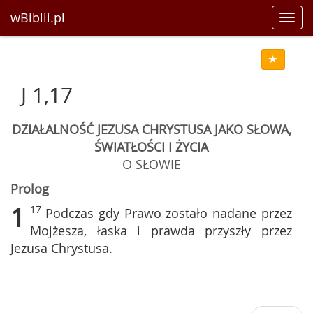
wBiblii.pl
Toggl
navig
J 1,17
DZIAŁALNOŚĆ JEZUSA CHRYSTUSA JAKO SŁOWA,
ŚWIATŁOŚCI I ŻYCIA
O SŁOWIE
Prolog
1
17
Podczas gdy Prawo zostało nadane przez
Mojżesza, łaska i prawda przyszły przez
Jezusa Chrystusa.