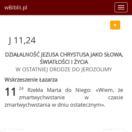
wBiblii.pl
Toggl
navig
J 11,24
DZIAŁALNOŚĆ JEZUSA CHRYSTUSA JAKO SŁOWA,
ŚWIATŁOŚCI I ŻYCIA
W OSTATNIEJ DRODZE DO JEROZOLIMY
Wskrzeszenie Łazarza
11
24
Rzekła Marta do Niego: «Wiem, że
zmartwychwstanie w czasie
zmartwychwstania w dniu ostatecznym».