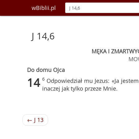
wBiblii.pl
J 14,6
MĘKA I ZMARTWY
MO
Do domu Ojca
14
6
Odpowiedział mu Jezus: «Ja jestem 
inaczej jak tylko przeze Mnie.
← J 13