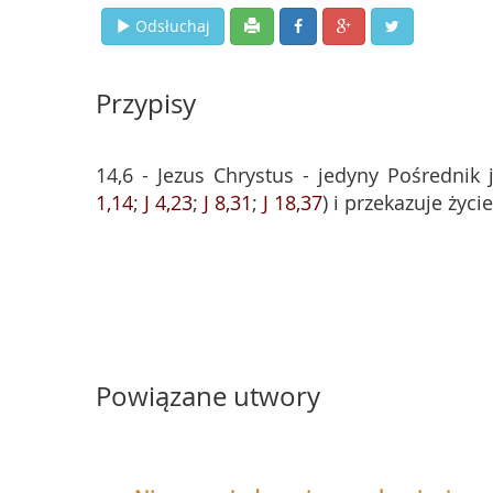
Odsłuchaj
Przypisy
14,6 - Jezus Chrystus - jedyny Pośrednik
1,14
;
J 4,23
;
J 8,31
;
J 18,37
) i przekazuje życi
Powiązane utwory