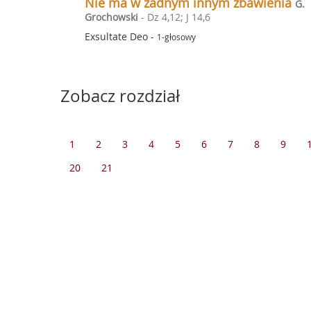
Nie ma w żadnym innym zbawienia
G.
Grochowski
- Dz 4,12; J 14,6
Exsultate Deo
-
1-głosowy
Zobacz rozdział
1
2
3
4
5
6
7
8
9
20
21