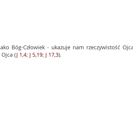
 jako Bóg-Człowiek - ukazuje nam rzeczywistość Ojc
e Ojca (
J 1,4
;
J 5,19
;
J 17,3
).