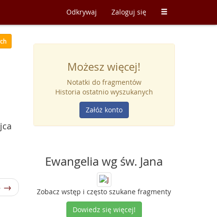
Odkrywaj
Zaloguj się
ych
Możesz więcej!
Notatki do fragmentów
Historia ostatnio wyszukanych
Załóż konto
jca
Ewangelia wg św. Jana
5 →
Zobacz wstęp i często szukane fragmenty
Dowiedz się więcej!