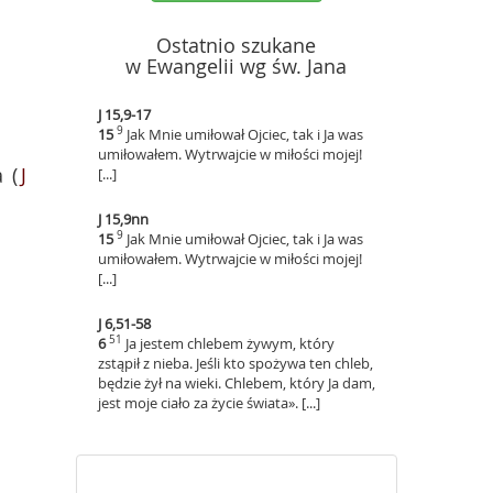
Ostatnio szukane
w Ewangelii wg św. Jana
J 15,9-17
9
15
Jak Mnie umiłował Ojciec, tak i Ja was
umiłowałem. Wytrwajcie w miłości mojej!
a (
J
[...]
J 15,9nn
9
15
Jak Mnie umiłował Ojciec, tak i Ja was
umiłowałem. Wytrwajcie w miłości mojej!
[...]
J 6,51-58
51
6
Ja jestem chlebem żywym, który
zstąpił z nieba. Jeśli kto spożywa ten chleb,
będzie żył na wieki. Chlebem, który Ja dam,
jest moje ciało za życie świata». [...]