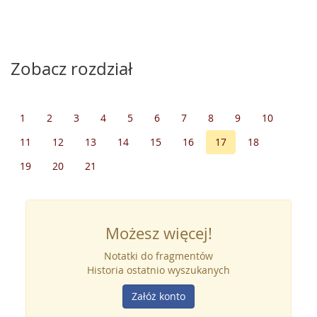
Zobacz rozdział
1
2
3
4
5
6
7
8
9
10
11
12
13
14
15
16
17
18
19
20
21
Możesz więcej!
Notatki do fragmentów
Historia ostatnio wyszukanych
Załóż konto