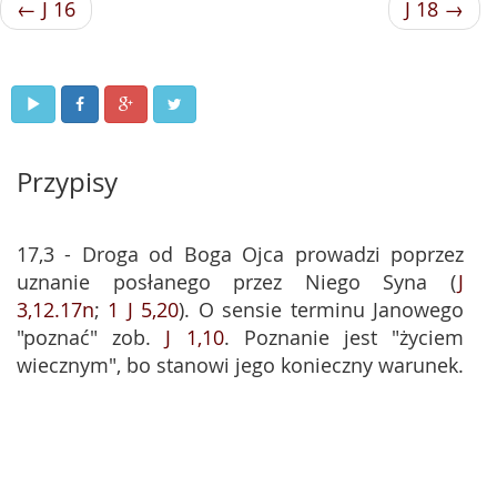
← J 16
J 18 →
Przypisy
17,3 - Droga od Boga Ojca prowadzi poprzez
uznanie posłanego przez Niego Syna (
J
3,12.17n
;
1 J 5,20
). O sensie terminu Janowego
"poznać" zob.
J 1,10
. Poznanie jest "życiem
wiecznym", bo stanowi jego konieczny warunek.