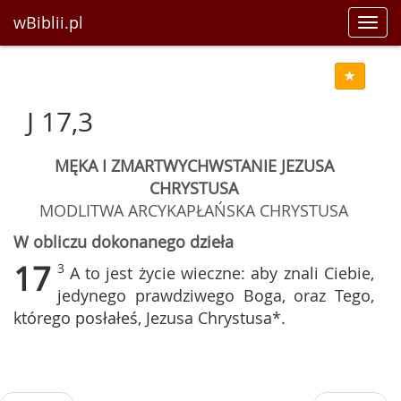
wBiblii.pl
Toggl
navig
J 17,3
MĘKA I ZMARTWYCHWSTANIE JEZUSA
CHRYSTUSA
MODLITWA ARCYKAPŁAŃSKA CHRYSTUSA
W obliczu dokonanego dzieła
17
3
A to jest życie wieczne: aby znali Ciebie,
jedynego prawdziwego Boga, oraz Tego,
którego posłałeś, Jezusa Chrystusa*.