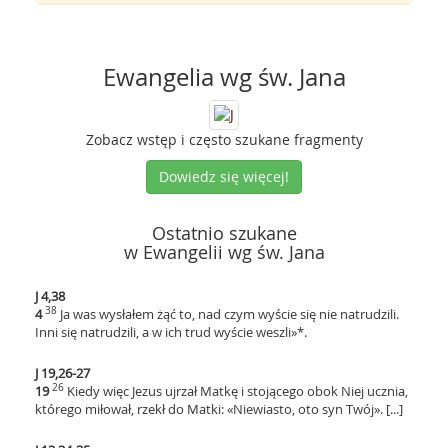
Ewangelia wg św. Jana
Zobacz wstęp i często szukane fragmenty
Dowiedz się więcej!
Ostatnio szukane
w Ewangelii wg św. Jana
J 4,38
38
4
Ja was wysłałem żąć to, nad czym wyście się nie natrudzili.
Inni się natrudzili, a w ich trud wyście weszli»*.
J 19,26-27
26
19
Kiedy więc Jezus ujrzał Matkę i stojącego obok Niej ucznia,
którego miłował, rzekł do Matki: «Niewiasto, oto syn Twój». [...]