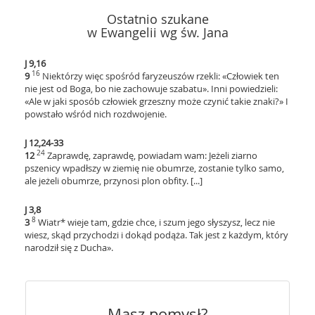
Ostatnio szukane
w Ewangelii wg św. Jana
J 9,16
16
9
Niektórzy więc spośród faryzeuszów rzekli: «Człowiek ten
nie jest od Boga, bo nie zachowuje szabatu». Inni powiedzieli:
«Ale w jaki sposób człowiek grzeszny może czynić takie znaki?» I
powstało wśród nich rozdwojenie.
J 12,24-33
24
12
Zaprawdę, zaprawdę, powiadam wam: Jeżeli ziarno
pszenicy wpadłszy w ziemię nie obumrze, zostanie tylko samo,
ale jeżeli obumrze, przynosi plon obfity. [...]
J 3,8
8
3
Wiatr* wieje tam, gdzie chce, i szum jego słyszysz, lecz nie
wiesz, skąd przychodzi i dokąd podąża. Tak jest z każdym, który
narodził się z Ducha».
Masz pomysł?