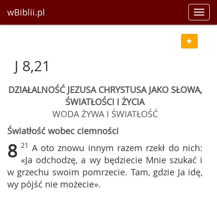
wBiblii.pl
Toggl
navig
J 8,21
DZIAŁALNOŚĆ JEZUSA CHRYSTUSA JAKO SŁOWA,
ŚWIATŁOŚCI I ŻYCIA
WODA ŻYWA I ŚWIATŁOŚĆ
Światłość wobec ciemności
8
21
A oto znowu innym razem rzekł do nich:
«Ja odchodzę, a wy będziecie Mnie szukać i
w grzechu swoim pomrzecie. Tam, gdzie Ja idę,
wy pójść nie możecie».