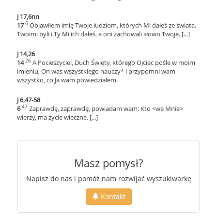
J 17,6nn
6
17
Objawiłem imię Twoje ludziom, których Mi dałeś ze świata.
Twoimi byli i Ty Mi ich dałeś, a oni zachowali słowo Twoje. [...]
J 14,26
26
14
A Pocieszyciel, Duch Święty, którego Ojciec pośle w moim
imieniu, On was wszystkiego nauczy* i przypomni wam
wszystko, co Ja wam powiedziałem.
J 6,47-58
47
6
Zaprawdę, zaprawdę, powiadam wam: Kto <we Mnie>
wierzy, ma życie wieczne. [...]
Masz pomysł?
Napisz do nas i pomóż nam rozwijać wyszukiwarkę
Kontakt