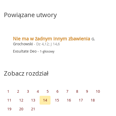
Powiązane utwory
Nie ma w żadnym innym zbawienia
G.
Grochowski
- Dz 4,12; J 14,6
Exsultate Deo
-
1-głosowy
Zobacz rozdział
1
2
3
4
5
6
7
8
9
10
11
12
13
14
15
16
17
18
19
20
21