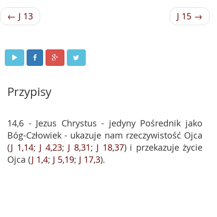
← J 13
J 15 →
Przypisy
14,6 - Jezus Chrystus - jedyny Pośrednik jako
Bóg-Człowiek - ukazuje nam rzeczywistość Ojca
(
J 1,14
;
J 4,23
;
J 8,31
;
J 18,37
) i przekazuje życie
Ojca (
J 1,4
;
J 5,19
;
J 17,3
).