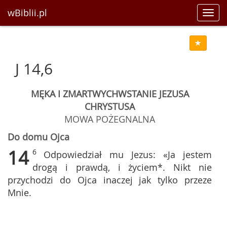
wBiblii.pl
Toggl
navig
J 14,6
MĘKA I ZMARTWYCHWSTANIE JEZUSA
CHRYSTUSA
MOWA POŻEGNALNA
Do domu Ojca
14
6
Odpowiedział mu Jezus: «Ja jestem
drogą i prawdą, i życiem*. Nikt nie
przychodzi do Ojca inaczej jak tylko przeze
Mnie.