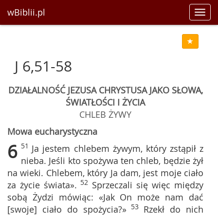
wBiblii.pl
Toggl
navig
J 6,51-58
DZIAŁALNOŚĆ JEZUSA CHRYSTUSA JAKO SŁOWA,
ŚWIATŁOŚCI I ŻYCIA
CHLEB ŻYWY
Mowa eucharystyczna
6
51
Ja jestem chlebem żywym, który zstąpił z
nieba. Jeśli kto spożywa ten chleb, będzie żył
na wieki. Chlebem, który Ja dam, jest moje ciało
52
za życie świata».
Sprzeczali się więc między
sobą Żydzi mówiąc: «Jak On może nam dać
53
[swoje] ciało do spożycia?»
Rzekł do nich