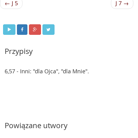
← J 5
J 7 →
Przypisy
6,57 - Inni: "dla Ojca", "dla Mnie".
Powiązane utwory