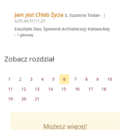
Jam jest Chleb Życia
S. Suzanne Toolan
- J
6,35.44.51;11,25
Exsultate Deo; Śpiewnik Archidiecezji Katowickiej
-
1-głosowy
Zobacz rozdział
1
2
3
4
5
6
7
8
9
10
11
12
13
14
15
16
17
18
19
20
21
Możesz więcej!