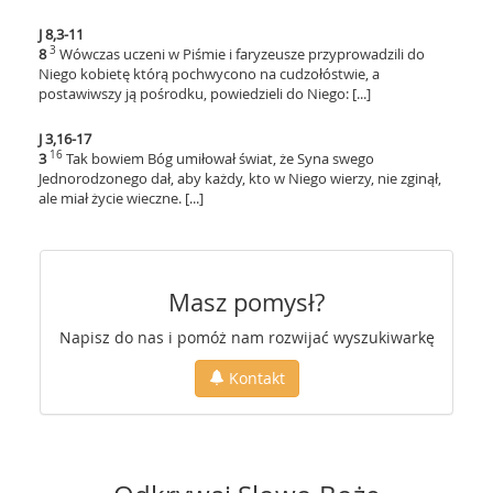
J 8,3-11
3
8
Wówczas uczeni w Piśmie i faryzeusze przyprowadzili do
Niego kobietę którą pochwycono na cudzołóstwie, a
postawiwszy ją pośrodku, powiedzieli do Niego: [...]
J 3,16-17
16
3
Tak bowiem Bóg umiłował świat, że Syna swego
Jednorodzonego dał, aby każdy, kto w Niego wierzy, nie zginął,
ale miał życie wieczne. [...]
Masz pomysł?
Napisz do nas i pomóż nam rozwijać wyszukiwarkę
Kontakt