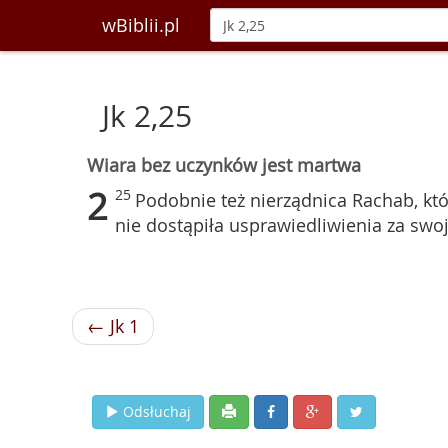
wBiblii.pl
Jk 2,25
Wiara bez uczynków jest martwa
2
25
Podobnie też nierządnica Rachab, któ
nie dostąpiła usprawiedliwienia za swo
← Jk 1
Odsłuchaj