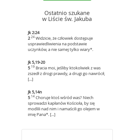
Ostatnio szukane
w Liście św. Jakuba
Jk 2:24
24
2
Widzicie, że człowiek dostępuje
usprawiedliwienia na podstawie
uczynków, a nie samej tylko wiary*.
Jk 5,19-20
19
5
Bracia moi, jeśliby ktokolwiek z was
zszedł z drogi prawdy, a drugi go nawrócił,
[...]
Jk 5,14n
14
5
Choruje ktoś wśród was? Niech
sprowadzi kapłanów Kościoła, by się
modlili nad nim i namaścili go olejem w
imię Pana*. [...]