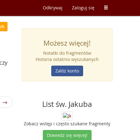
Odkrywaj
Zaloguj się
ych
Możesz więcej!
Notatki do fragmentów
Historia ostatnio wyszukanych
czy
Załóż konto
3 →
List św. Jakuba
Zobacz wstęp i często szukane fragmenty
Dowiedz się więcej!