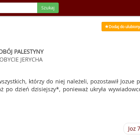
Szukaj
Dodaj do ulubion
DBÓJ PALESTYNY
OBYCIE JERYCHA
szystkich, którzy do niej należeli, pozostawił Jozue p
aż po dzień dzisiejszy*, ponieważ ukryła wywiadowc
Joz 