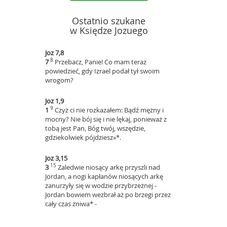
Ostatnio szukane
w Księdze Jozuego
Joz 7,8
8
7
Przebacz, Panie! Co mam teraz
powiedzieć, gdy Izrael podał tył swoim
wrogom?
Joz 1,9
9
1
Czyż ci nie rozkazałem: Bądź mężny i
mocny? Nie bój się i nie lękaj, ponieważ z
tobą jest Pan, Bóg twój, wszędzie,
gdziekolwiek pójdziesz»*.
Joz 3,15
15
3
Zaledwie niosący arkę przyszli nad
Jordan, a nogi kapłanów niosących arkę
zanurzyły się w wodzie przybrzeżnej -
Jordan bowiem wezbrał aż po brzegi przez
cały czas żniwa* -