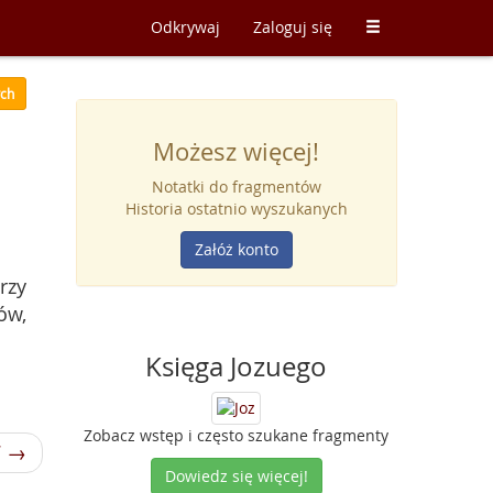
Odkrywaj
Zaloguj się
ych
Możesz więcej!
Notatki do fragmentów
Historia ostatnio wyszukanych
Załóż konto
rzy
ów,
Księga Jozuego
Zobacz wstęp i często szukane fragmenty
7 →
Dowiedz się więcej!