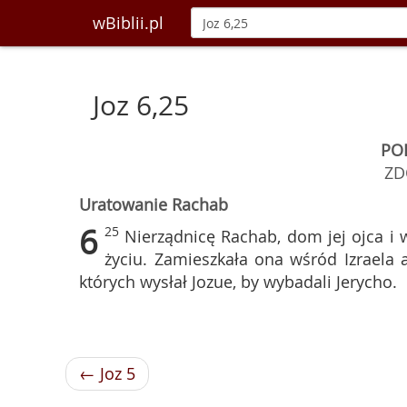
wBiblii.pl
Joz 6,25
PO
ZD
Uratowanie Rachab
6
25
Nierządnicę Rachab, dom jej ojca i w
życiu. Zamieszkała ona wśród Izraela 
których wysłał Jozue, by wybadali Jerycho.
← Joz 5