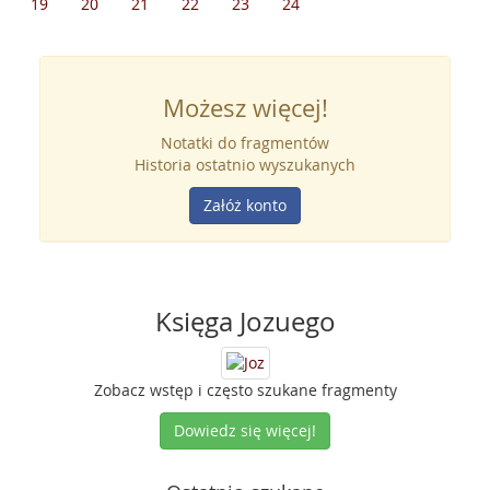
19
20
21
22
23
24
Możesz więcej!
Notatki do fragmentów
Historia ostatnio wyszukanych
Załóż konto
Księga Jozuego
Zobacz wstęp i często szukane fragmenty
Dowiedz się więcej!