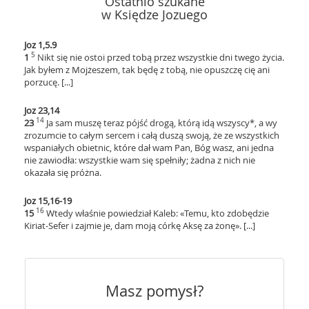
Ostatnio szukane
w Księdze Jozuego
Joz 1,5.9
5
1
Nikt się nie ostoi przed tobą przez wszystkie dni twego życia.
Jak byłem z Mojżeszem, tak będę z tobą, nie opuszczę cię ani
porzucę. [...]
Joz 23,14
14
23
Ja sam muszę teraz pójść drogą, którą idą wszyscy*, a wy
zrozumcie to całym sercem i całą duszą swoją, że ze wszystkich
wspaniałych obietnic, które dał wam Pan, Bóg wasz, ani jedna
nie zawiodła: wszystkie wam się spełniły; żadna z nich nie
okazała się próżna.
Joz 15,16-19
16
15
Wtedy właśnie powiedział Kaleb: «Temu, kto zdobędzie
Kiriat-Sefer i zajmie je, dam moją córkę Aksę za żonę». [...]
Masz pomysł?