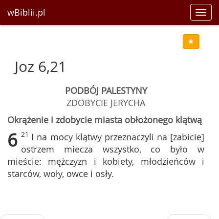
wBiblii.pl
Toggl
navig
Joz 6,21
PODBÓJ PALESTYNY
ZDOBYCIE JERYCHA
Okrążenie i zdobycie miasta obłożonego klątwą
6
21
I na mocy klątwy przeznaczyli na [zabicie]
ostrzem miecza wszystko, co było w
mieście: mężczyzn i kobiety, młodzieńców i
starców, woły, owce i osły.