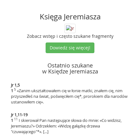
Księga Jeremiasza
Zobacz wstęp i często szukane fragmenty
Dowiedz się więcej!
Ostatnio szukane
w Księdze Jeremiasza
Jr 1,5
5
1
«Zanim ukształtowałem cię w łonie matki, znałem cię, nim
przyszedłeś na świat, poświęciłem cię*, prorokiem dla narodów
ustanowiłem cię».
Jr 1,11-19
11
1
I skierował Pan następujące słowa do mnie: «Co widzisz,
Jeremiaszu?» Odrzekłem: «Widzę gałązkę drzewa
"czuwającego"*». [...]