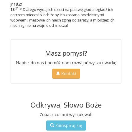
Jr 18,21
21
18
* Dlatego wydaj ich dzieci na pastwę głodu i zgładź ich
ostrzem miecza! Niech żony ich zostaną bezdzietnymi
wdowami, mężowie ich niech zginą od zarazy, a młodzież ich
niech zginie na wojnie od miecza!
Masz pomysł?
Napisz do nas i pomóż nam rozwijać wyszukiwarkę
Kontakt
Odkrywaj Słowo Boże
Zobacz co inni wyszukiwali
Zainspiruj się