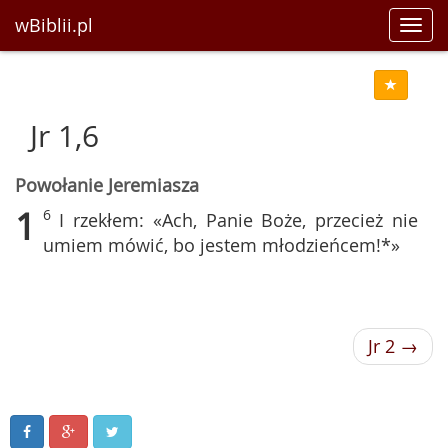
wBiblii.pl
Toggl
navig
Jr 1,6
Powołanie Jeremiasza
1
6
I rzekłem: «Ach, Panie Boże, przecież nie
umiem mówić, bo jestem młodzieńcem!*»
Jr 2 →