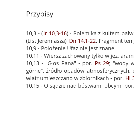
Przypisy
10,3 - (
Jr 10,3-16
) - Polemika z kultem ba
(List Jeremiasza),
Dn 14,1-22
. Fragment ten
10,9 - Położenie Ufaz nie jest znane.
10,11 - Wiersz zachowany tylko w jęz. aram
10,13 - "Głos Pana" - por.
Ps 29
; "wody w
górne", źródło opadów atmosferycznych, 
wiatr umieszczano w zbiornikach - por.
Hi 
10,15 - O sądzie nad bóstwami obcymi por