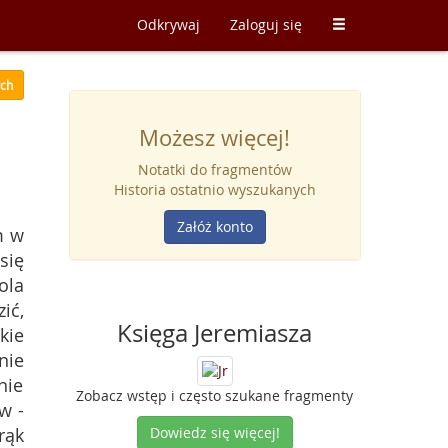
Odkrywaj
Zaloguj się
ych
Możesz więcej!
Notatki do fragmentów
Historia ostatnio wyszukanych
Załóż konto
m w
się
ola
ić,
Księga Jeremiasza
kie
nie
nie
Zobacz wstęp i często szukane fragmenty
w -
rąk
Dowiedz się więcej!