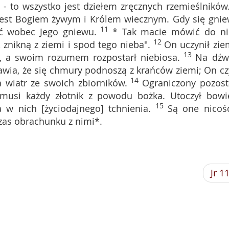
tu - to wszystko jest dziełem zręcznych rzemieślników
est Bogiem żywym i Królem wiecznym. Gdy się gnie
11
ać wobec Jego gniewu.
* Tak macie mówić do ni
12
, znikną z ziemi i spod tego nieba".
On uczynił zie
13
, a swoim rozumem rozpostarł niebiosa.
Na dźw
awia, że się chmury podnoszą z krańców ziemi; On cz
14
a wiatr ze swoich zbiorników.
Ograniczony pozost
ę musi każdy złotnik z powodu bożka. Utoczył bow
15
w nich [życiodajnego] tchnienia.
Są one nicośc
zas obrachunku z nimi*.
Jr 1