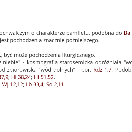
łwochwalczym o charakterze pamfletu, podobna do
Ba 
 jest pochodzenia znacznie późniejszego.
., być może pochodzenia liturgicznego.
 niebie" - kosmografia starosemicka odróżniała "w
od zbiorowiska "wód dolnych" - por.
Rdz 1,7
. Podob
37,9
;
Hi 38,24
;
Hi 51,52
.
.
Wj 12,12
;
Lb 33,4
;
So 2,11
.