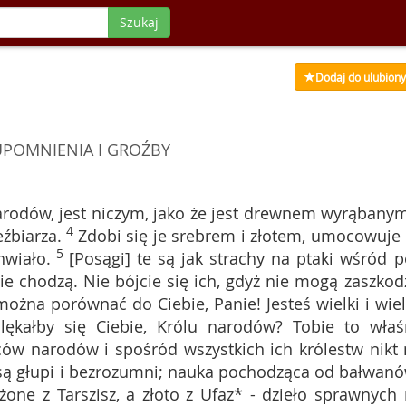
Szukaj
Dodaj do ulubion
UPOMNIENIA I GROŹBY
arodów, jest niczym, jako że jest drewnem wyrąbany
4
źbiarza.
Zdobi się je srebrem i złotem, umocowuje 
5
hwiało.
[Posągi] te są jak strachy na ptaki wśród p
e chodzą. Nie bójcie się ich, gdyż nie mogą zaszkodz
ożna porównać do Ciebie, Panie! Jesteś wielki i wiel
lękałby się Ciebie, Królu narodów? Tobie to właś
ów narodów i spośród wszystkich ich królestw nikt 
ą głupi i bezrozumni; nauka pochodząca od bałwanó
żone z Tarszisz, a złoto z Ufaz* - dzieło sprawnych 