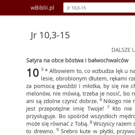
wBiblii.pl
Jr 10,3-15
DALSZE 
Satyra na obce bóstwa i bałwochwalców
10
3
* Albowiem to, co wzbudza lęk u n
lesie, obrobionym dłutem, rękami rze
za pomocą gwoździ i młotka, by się nie c
melonów, nie mówią, trzeba je nosić, bo ni
6
ani są zdolne czynić dobrze.
Nikogo nie m
7
jest przepotężne imię Twoje!
Kto nie 
przysługuje. Bo spośród wszystkich mędrc
8
może się równać z Tobą.
Wszyscy razem s
9
to drewno.
Srebro kute w płytki, przywo