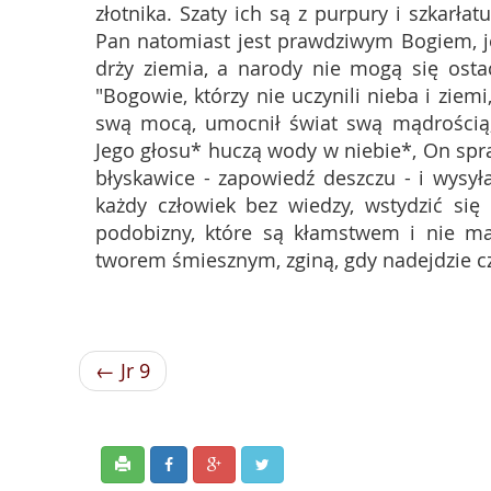
złotnika. Szaty ich są z purpury i szkarła
Pan natomiast jest prawdziwym Bogiem, j
drży ziemia, a narody nie mogą się ost
"Bogowie, którzy nie uczynili nieba i ziemi
swą mocą, umocnił świat swą mądrością
Jego głosu* huczą wody w niebie*, On spr
błyskawice - zapowiedź deszczu - i wysył
każdy człowiek bez wiedzy, wstydzić si
podobizny, które są kłamstwem i nie ma 
tworem śmiesznym, zginą, gdy nadejdzie c
← Jr 9