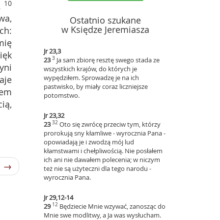
10
.
wa,
Ostatnio szukane
w Księdze Jeremiasza
ch:
mię
Jr 23,3
ięk
3
23
Ja sam zbiorę resztę swego stada ze
yni
wszystkich krajów, do których je
wypędziłem. Sprowadzę je na ich
aje
pastwisko, by miały coraz liczniejsze
iem
potomstwo.
ią,
Jr 23,32
32
23
Oto się zwrócę przeciw tym, którzy
prorokują sny kłamliwe - wyrocznia Pana -
opowiadają je i zwodzą mój lud
kłamstwami i chełpliwością. Nie posłałem
ich ani nie dawałem polecenia; w niczym
1 →
też nie są użyteczni dla tego narodu -
wyrocznia Pana.
Jr 29,12-14
12
29
Będziecie Mnie wzywać, zanosząc do
Mnie swe modlitwy, a Ja was wysłucham.