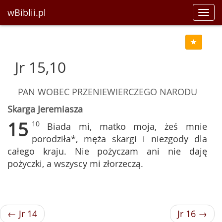
wBiblii.pl
Toggl
navig
Jr 15,10
PAN WOBEC PRZENIEWIERCZEGO NARODU
Skarga Jeremiasza
15
10
Biada mi, matko moja, żeś mnie
porodziła*, męża skargi i niezgody dla
całego kraju. Nie pożyczam ani nie daję
pożyczki, a wszyscy mi złorzeczą.
← Jr 14
Jr 16 →