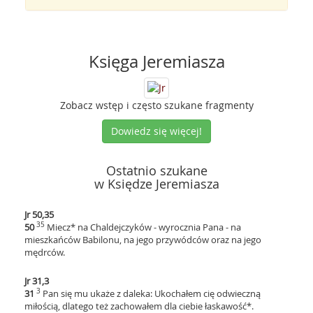
Księga Jeremiasza
Zobacz wstęp i często szukane fragmenty
Dowiedz się więcej!
Ostatnio szukane
w Księdze Jeremiasza
Jr 50,35
35
50
Miecz* na Chaldejczyków - wyrocznia Pana - na
mieszkańców Babilonu, na jego przywódców oraz na jego
mędrców.
Jr 31,3
3
31
Pan się mu ukaże z daleka: Ukochałem cię odwieczną
miłością, dlatego też zachowałem dla ciebie łaskawość*.