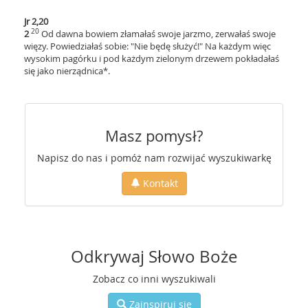
Jr 2,20
20
2
Od dawna bowiem złamałaś swoje jarzmo, zerwałaś swoje
więzy. Powiedziałaś sobie: "Nie będę służyć!" Na każdym więc
wysokim pagórku i pod każdym zielonym drzewem pokładałaś
się jako nierządnica*.
Masz pomysł?
Napisz do nas i pomóż nam rozwijać wyszukiwarkę
Kontakt
Odkrywaj Słowo Boże
Zobacz co inni wyszukiwali
Zainspiruj się