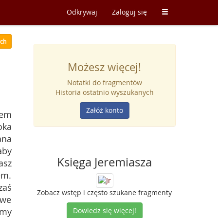
Odkrywaj
Zaloguj się
ych
Możesz więcej!
Notatki do fragmentów
Historia ostatnio wyszukanych
Załóż konto
nem
oka
ana
aby
Księga Jeremiasza
asz
em.
zaś
Zobacz wstęp i często szukane fragmenty
 we
amy
Dowiedz się więcej!