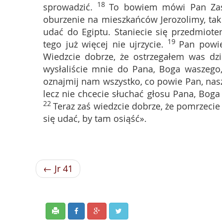
18
sprowadzić.
To bowiem mówi Pan Zastę
oburzenie na mieszkańców Jerozolimy, tak
udać do Egiptu. Staniecie się przedmiotem
19
tego już więcej nie ujrzycie.
Pan powie
Wiedzcie dobrze, że ostrzegałem was dzis
wysłaliście mnie do Pana, Boga waszego,
oznajmij nam wszystko, co powie Pan, nas
lecz nie chcecie słuchać głosu Pana, Bog
22
Teraz zaś wiedzcie dobrze, że pomrzecie
się udać, by tam osiąść».
← Jr 41