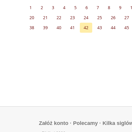
1
2
3
4
5
6
7
8
9
20
21
22
23
24
25
26
27
38
39
40
41
42
43
44
45
Załóż konto
·
Polecamy
·
Kilka sigló