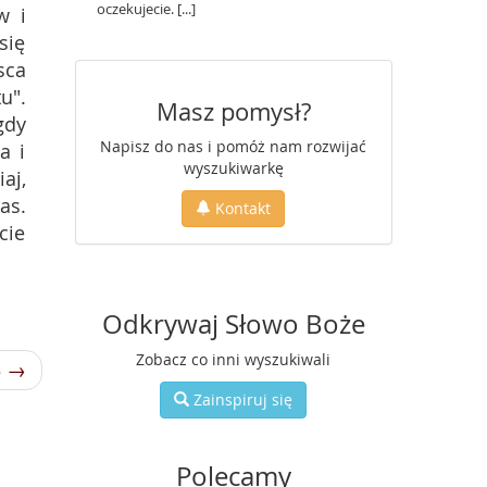
oczekujecie. [...]
w i
się
sca
u".
Masz pomysł?
gdy
Napisz do nas i pomóż nam rozwijać
a i
wyszukiwarkę
aj,
as.
Kontakt
cie
Odkrywaj Słowo Boże
Zobacz co inni wyszukiwali
3 →
Zainspiruj się
Polecamy