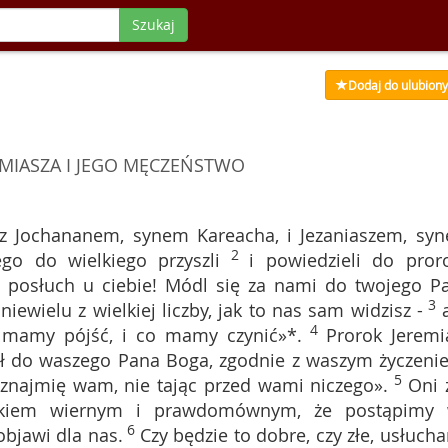
Szukaj
Dodaj do ulubion
EMIASZA I JEGO MĘCZEŃSTWO
z Jochananem, synem Kareacha, i Jezaniaszem, sy
2
go do wielkiego przyszli
i powiedzieli do pror
e posłuch u ciebie! Módl się za nami do twojego P
3
niewielu z wielkiej liczby, jak to nas sam widzisz -
4
 mamy pójść, i co mamy czynić»*.
Prorok Jeremi
ił do waszego Pana Boga, zgodnie z waszym życzeni
5
oznajmię wam, nie tając przed wami niczego».
Oni 
adkiem wiernym i prawdomównym, że postąpimy
6
objawi dla nas.
Czy będzie to dobre, czy złe, usłuch