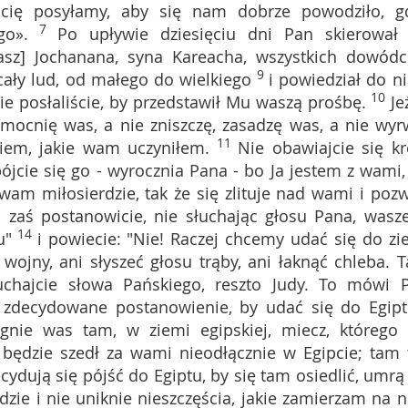
cię posyłamy, aby się nam dobrze powodziło, g
7
go».
Po upływie dziesięciu dni Pan skierował
asz] Jochanana, syna Kareacha, wszystkich dowód
9
cały lud, od małego do wielkiego
i powiedział do ni
10
e posłaliście, by przedstawił Mu waszą prośbę.
Je
mocnię was, a nie zniszczę, zasadzę was, a nie wyr
11
iem, jakie wam uczyniłem.
Nie obawiajcie się kr
ójcie się go - wyrocznia Pana - bo Ja jestem z wami,
wam miłosierdzie, tak że się zlituje nad wami i pozw
li zaś postanowicie, nie słuchając głosu Pana, wasz
14
u"
i powiecie: "Nie! Raczej chcemy udać się do zi
 wojny, ani słyszeć głosu trąby, ani łaknąć chleba. 
uchajcie słowa Pańskiego, reszto Judy. To mówi 
ie zdecydowane postanowienie, by udać się do Egipt
ęgnie was tam, w ziemi egipskiej, miecz, którego 
, będzie szedł za wami nieodłącznie w Egipcie; tam 
ecydują się pójść do Egiptu, by się tam osiedlić, umrą
jdzie i nie uniknie nieszczęścia, jakie zamierzam na n