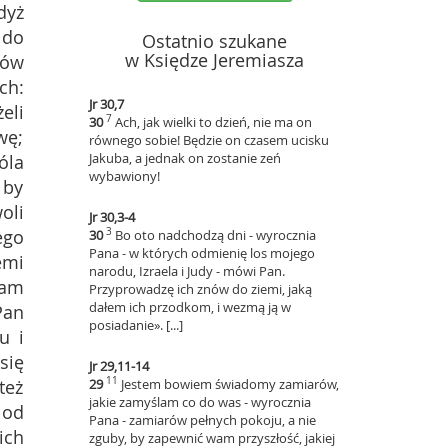
dyż
 do
Ostatnio szukane
w Księdze Jeremiasza
ców
ch:
Jr 30,7
żeli
7
30
Ach, jak wielki to dzień, nie ma on
wę;
równego sobie! Będzie on czasem ucisku
Jakuba, a jednak on zostanie zeń
óla
wybawiony!
 by
oli
Jr 30,3-4
ego
3
30
Bo oto nadchodzą dni - wyrocznia
Pana - w których odmienię los mojego
emi
narodu, Izraela i Judy - mówi Pan.
Tam
Przyprowadzę ich znów do ziemi, jaką
dałem ich przodkom, i wezmą ją w
Pan
posiadanie». [...]
u i
się
Jr 29,11-14
11
też
29
Jestem bowiem świadomy zamiarów,
jakie zamyślam co do was - wyrocznia
 od
Pana - zamiarów pełnych pokoju, a nie
ich
zguby, by zapewnić wam przyszłość, jakiej