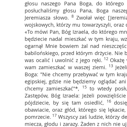
głosu naszego Pana Boga, do którego 
posłuchaliśmy głosu Pana, Boga nasze
8
Jeremiasza słowo.
Zwołał więc [Jeremi
wojskowych, którzy mu towarzyszyli, oraz 
«To mówi Pan, Bóg Izraela, do którego mni
będziecie nadal mieszkać w tym kraju, wz
ogarnął Mnie bowiem żal nad nieszczęśc
babilońskiego, przed którym drżycie. Nie b
12
was ocalić i uwolnić z jego ręki.
Okażę 
13
wam zamieszkać w waszej ziemi.
Jeże
Boga: "Nie chcemy przebywać w tym kraj
egipskiej, gdzie nie będziemy oglądać ani
15
chcemy zamieszkać"*,
to wtedy posł
Zastępów, Bóg Izraela: Jeżeli powzięliśc
16
pójdziecie, by się tam osiedlić,
dosi
obawiacie, oraz głód, którego się lękacie
17
pomrzecie.
Wszyscy zaś ludzie, którzy d
miecza, głodu i zarazy. Żaden z nich nie u