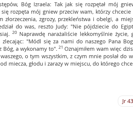
pów, Bóg Izraela: Tak jak się rozpętał mój gnie
 się rozpęta mój gniew przeciw wam, którzy chcecie 
 złorzeczenia, zgrozy, przekleństwa i obelgi, a miej
dział do was, reszto Judy: "Nie pójdziecie do Egipt
20
iaj.
Naprawdę narażaliście lekkomyślnie życie, 
 zlecając: "Módl się za nami do naszego Pana Bog
21
z Bóg, a wykonamy to".
Oznajmiłem wam więc dzisi
a waszego, o tym wszystkim, z czym mnie posłał do w
 od miecza, głodu i zarazy w miejscu, do którego chce
Jr 4