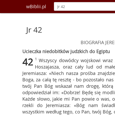
wBiblii.pl
Jr 42
BIOGRAFIA JER
Ucieczka niedobitków judzkich do Egiptu
42
1
Wszyscy dowódcy wojskowi wraz 
Hoszajasza, oraz cały lud od małe
Jeremiasza: «Niech nasza prośba znajdzi
Boga, za całą tę resztę - bo pozostało nas 
twój Pan Bóg wskazał nam drogę, którą
odpowiedział im: «Dobrze! Będę się modl
Każde słowo, jakie mi Pan powie o was, 
rzekli do Jeremiasza: «Bóg nam świ
wszystkim według tego, co Pan, twój Bóg, 