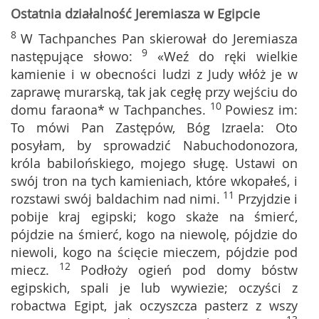
Ostatnia działalność Jeremiasza w Egipcie
8
W Tachpanches Pan skierował do Jeremiasza
9
następujące słowo:
«Weź do ręki wielkie
kamienie i w obecności ludzi z Judy włóż je w
zaprawę murarską, tak jak cegłę przy wejściu do
10
domu faraona* w Tachpanches.
Powiesz im:
To mówi Pan Zastępów, Bóg Izraela: Oto
posyłam, by sprowadzić Nabuchodonozora,
króla babilońskiego, mojego sługę. Ustawi on
swój tron na tych kamieniach, które wkopałeś, i
11
rozstawi swój baldachim nad nimi.
Przyjdzie i
pobije kraj egipski; kogo skaże na śmierć,
pójdzie na śmierć, kogo na niewolę, pójdzie do
niewoli, kogo na ścięcie mieczem, pójdzie pod
12
miecz.
Podłoży ogień pod domy bóstw
egipskich, spali je lub wywiezie; oczyści z
robactwa Egipt, jak oczyszcza pasterz z wszy