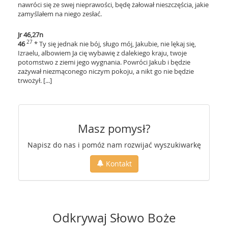
nawróci się ze swej nieprawości, będę żałował nieszczęścia, jakie
zamyślałem na niego zesłać.
Jr 46,27n
27
46
* Ty się jednak nie bój, sługo mój, Jakubie, nie lękaj się,
Izraelu, albowiem Ja cię wybawię z dalekiego kraju, twoje
potomstwo z ziemi jego wygnania. Powróci Jakub i będzie
zażywał niezmąconego niczym pokoju, a nikt go nie będzie
trwożył. [...]
Masz pomysł?
Napisz do nas i pomóż nam rozwijać wyszukiwarkę
Kontakt
Odkrywaj Słowo Boże