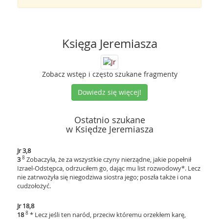
Księga Jeremiasza
Zobacz wstęp i często szukane fragmenty
Dowiedz się więcej!
Ostatnio szukane
w Księdze Jeremiasza
Jr 3,8
8
3
Zobaczyła, że za wszystkie czyny nierządne, jakie popełnił
Izrael-Odstępca, odrzuciłem go, dając mu list rozwodowy*. Lecz
nie zatrwożyła się niegodziwa siostra jego; poszła także i ona
cudzołożyć.
Jr 18,8
8
18
* Lecz jeśli ten naród, przeciw któremu orzekłem karę,