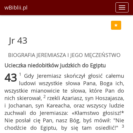
wBiblii.pl
Toggl
navig
Jr 43
BIOGRAFIA JEREMIASZA I JEGO MĘCZEŃSTWO
Ucieczka niedobitków judzkich do Egiptu
43
1
Gdy Jeremiasz skończył głosić całemu
ludowi wszystkie słowa Pana, Boga ich,
wszystkie mianowicie te słowa, które Pan do
2
nich skierował,
rzekli Azariasz, syn Hoszajasza,
i Jochanan, syn Kareacha, oraz wszyscy ludzie
zuchwali do Jeremiasza: «Kłamstwo głosisz!*
Nie posłał cię Pan, nasz Bóg, byś mówił: "Nie
3
chodźcie do Egiptu, by się tam osiedlić!"