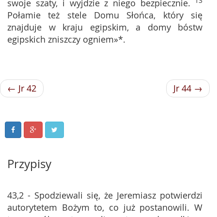
13
swoje szaty, i wyjdzie z niego bezpiecznie.
Połamie też stele Domu Słońca, który się
znajduje w kraju egipskim, a domy bóstw
egipskich zniszczy ogniem»*.
← Jr 42
Jr 44 →
Przypisy
43,2 - Spodziewali się, że Jeremiasz potwierdzi
autorytetem Bożym to, co już postanowili. W