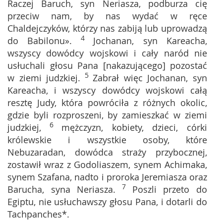
Raczej Baruch, syn Neriasza, podburza cię
przeciw nam, by nas wydać w ręce
Chaldejczyków, którzy nas zabiją lub uprowadzą
4
do Babilonu».
Jochanan, syn Kareacha,
wszyscy dowódcy wojskowi i cały naród nie
usłuchali głosu Pana [nakazującego] pozostać
5
w ziemi judzkiej.
Zabrał więc Jochanan, syn
Kareacha, i wszyscy dowódcy wojskowi całą
resztę Judy, która powróciła z różnych okolic,
gdzie byli rozproszeni, by zamieszkać w ziemi
6
judzkiej,
mężczyzn, kobiety, dzieci, córki
królewskie i wszystkie osoby, które
Nebuzaradan, dowódca straży przybocznej,
zostawił wraz z Godoliaszem, synem Achimaka,
synem Szafana, nadto i proroka Jeremiasza oraz
7
Barucha, syna Neriasza.
Poszli przeto do
Egiptu, nie usłuchawszy głosu Pana, i dotarli do
Tachpanches*.