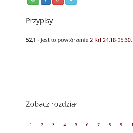
Przypisy
52,1
- Jest to powtórzenie
2 Krl 24,18-25,30
Zobacz rozdział
1
2
3
4
5
6
7
8
9