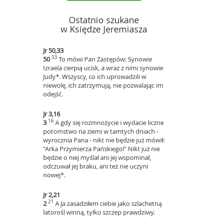
Ostatnio szukane
w Księdze Jeremiasza
Jr 50,33
33
50
To mówi Pan Zastępów: Synowie
Izraela cierpią ucisk, a wraz z nimi synowie
Judy*. Wszyscy, co ich uprowadzili w
niewolę, ich zatrzymują, nie pozwalając im
odejść.
Jr 3,16
16
3
A gdy się rozmnożycie i wydacie liczne
potomstwo na ziemi w tamtych dniach -
wyrocznia Pana - nikt nie będzie już mówił:
"Arka Przymierza Pańskiego!" Nikt już nie
będzie o niej myślał ani jej wspominał,
odczuwał jej braku, ani też nie uczyni
nowej*.
Jr 2,21
21
2
A Ja zasadziłem ciebie jako szlachetną
latorośl winną, tylko szczep prawdziwy.