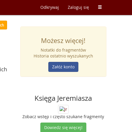
Odkrywaj
Zaloguj się
ych
Możesz więcej!
Notatki do fragmentów
Historia ostatnio wyszukanych
Załóż konto
ich
Księga Jeremiasza
Zobacz wstęp i często szukane fragmenty
Dowiedz się więcej!