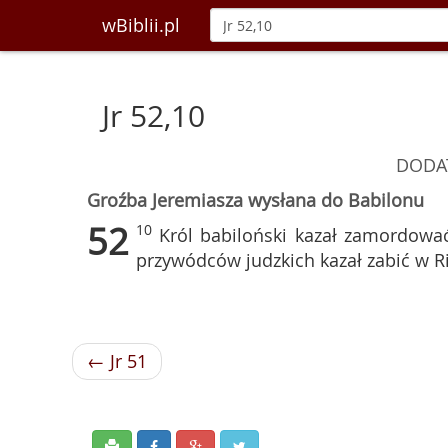
wBiblii.pl
Jr 52,10
DODA
Groźba Jeremiasza wysłana do Babilonu
52
10
Król babiloński kazał zamordowa
przywódców judzkich kazał zabić w Ri
← Jr 51