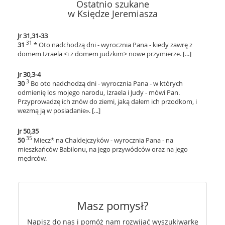
Ostatnio szukane
w Księdze Jeremiasza
Jr 31,31-33
31
31
* Oto nadchodzą dni - wyrocznia Pana - kiedy zawrę z
domem Izraela <i z domem judzkim> nowe przymierze. [...]
Jr 30,3-4
3
30
Bo oto nadchodzą dni - wyrocznia Pana - w których
odmienię los mojego narodu, Izraela i Judy - mówi Pan.
Przyprowadzę ich znów do ziemi, jaką dałem ich przodkom, i
wezmą ją w posiadanie». [...]
Jr 50,35
35
50
Miecz* na Chaldejczyków - wyrocznia Pana - na
mieszkańców Babilonu, na jego przywódców oraz na jego
mędrców.
Masz pomysł?
Napisz do nas i pomóż nam rozwijać wyszukiwarkę