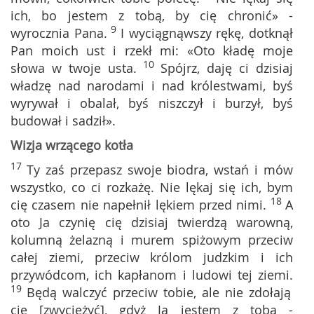
ich, bo jestem z tobą, by cię chronić» -
9
wyrocznia Pana.
I wyciągnąwszy rękę, dotknął
Pan moich ust i rzekł mi: «Oto kładę moje
10
słowa w twoje usta.
Spójrz, daję ci dzisiaj
władzę nad narodami i nad królestwami, byś
wyrywał i obalał, byś niszczył i burzył, byś
budował i sadził».
Wizja wrzącego kotła
17
Ty zaś przepasz swoje biodra, wstań i mów
wszystko, co ci rozkażę. Nie lękaj się ich, bym
18
cię czasem nie napełnił lękiem przed nimi.
A
oto Ja czynię cię dzisiaj twierdzą warowną,
kolumną żelazną i murem spiżowym przeciw
całej ziemi, przeciw królom judzkim i ich
przywódcom, ich kapłanom i ludowi tej ziemi.
19
Będą walczyć przeciw tobie, ale nie zdołają
cię [zwyciężyć], gdyż Ja jestem z tobą -