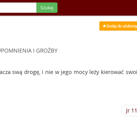
Szukaj
Dodaj do ulubion
UPOMNIENIA I GROŹBY
acza swą drogę, i nie w jego mocy leży kierować swo
Jr 1