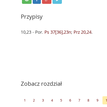
Przypisy
10,23 - Por.
Ps 37[36],23n
;
Prz 20,24
.
Zobacz rozdział
1
2
3
4
5
6
7
8
9