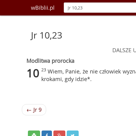
wBiblii.pl
Jr 10,23
DALSZE 
Modlitwa prorocka
10
23
Wiem, Panie, że nie człowiek wyzn
krokami, gdy idzie*.
← Jr 9