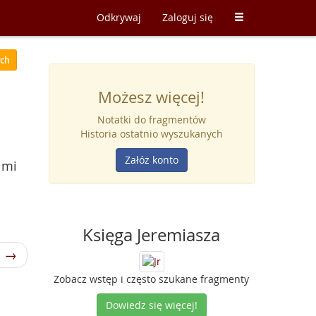
Odkrywaj
Zaloguj się
ych
Możesz więcej!
Notatki do fragmentów
Historia ostatnio wyszukanych
Załóż konto
imi
Księga Jeremiasza
1 →
Zobacz wstęp i często szukane fragmenty
Dowiedz się więcej!