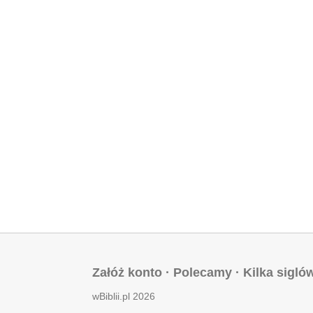
Załóż konto
·
Polecamy
·
Kilka sigló
wBiblii.pl 2026