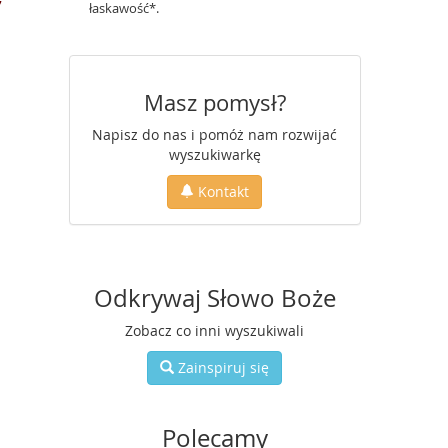
7
łaskawość*.
Masz pomysł?
Napisz do nas i pomóż nam rozwijać
wyszukiwarkę
Kontakt
Odkrywaj Słowo Boże
Zobacz co inni wyszukiwali
Zainspiruj się
Polecamy