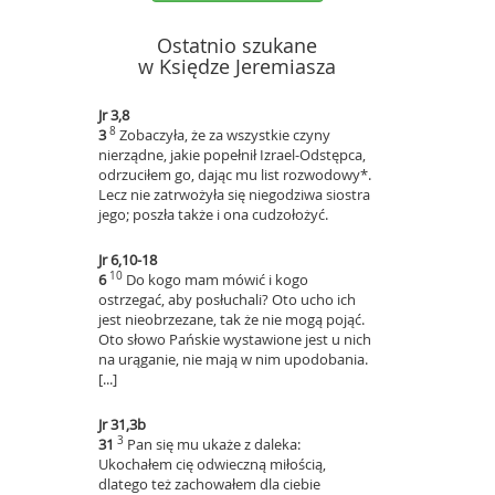
Ostatnio szukane
w Księdze Jeremiasza
Jr 3,8
8
3
Zobaczyła, że za wszystkie czyny
nierządne, jakie popełnił Izrael-Odstępca,
odrzuciłem go, dając mu list rozwodowy*.
Lecz nie zatrwożyła się niegodziwa siostra
jego; poszła także i ona cudzołożyć.
Jr 6,10-18
10
6
Do kogo mam mówić i kogo
ostrzegać, aby posłuchali? Oto ucho ich
jest nieobrzezane, tak że nie mogą pojąć.
Oto słowo Pańskie wystawione jest u nich
na urąganie, nie mają w nim upodobania.
[...]
Jr 31,3b
3
31
Pan się mu ukaże z daleka:
Ukochałem cię odwieczną miłością,
dlatego też zachowałem dla ciebie