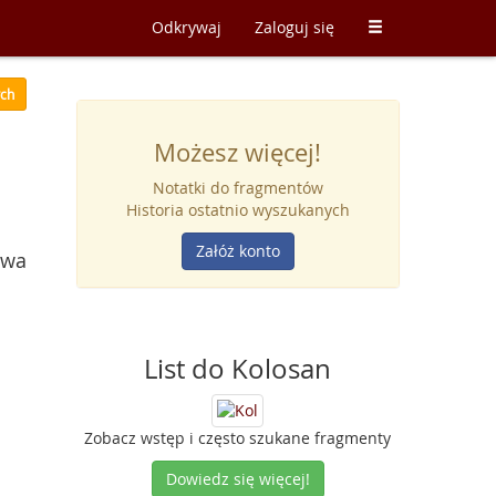
Odkrywaj
Zaloguj się
ych
Możesz więcej!
Notatki do fragmentów
Historia ostatnio wyszukanych
Załóż konto
twa
List do Kolosan
Zobacz wstęp i często szukane fragmenty
Dowiedz się więcej!