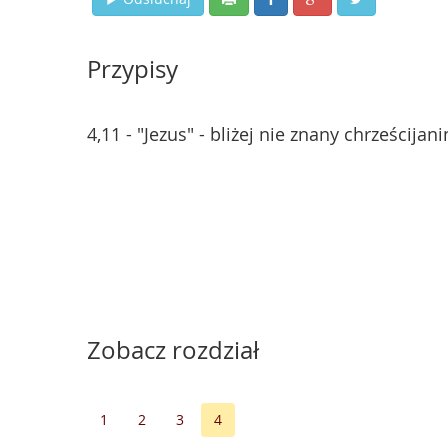
Przypisy
4,11 - "Jezus" - bliżej nie znany chrześcijani
Zobacz rozdział
1
2
3
4