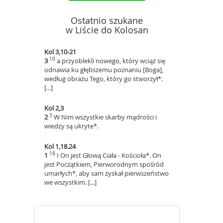
Ostatnio szukane
w Liście do Kolosan
Kol 3,10-21
10
3
a przyoblekli nowego, który wciąż się
odnawia ku głębszemu poznaniu [Boga],
według obrazu Tego, który go stworzył*.
[...]
Kol 2,3
3
2
W Nim wszystkie skarby mądrości i
wiedzy są ukryte*.
Kol 1,18.24
18
1
I On jest Głową Ciała - Kościoła*. On
jest Początkiem, Pierworodnym spośród
umarłych*, aby sam zyskał pierwszeństwo
we wszystkim. [...]