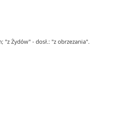
n; "z Żydów" - dosł.: "z obrzezania".