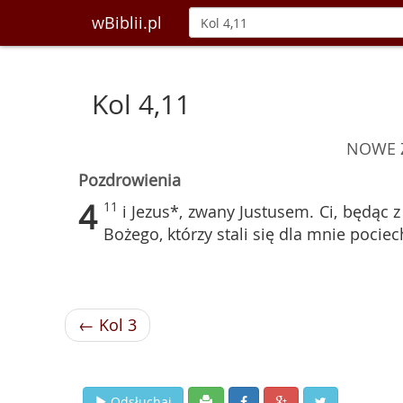
wBiblii.pl
Kol 4,11
NOWE Ż
Pozdrowienia
4
11
i Jezus*, zwany Justusem. Ci, będąc
Bożego, którzy stali się dla mnie pociec
← Kol 3
Odsłuchaj