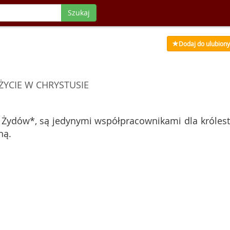
Szukaj
Dodaj do ulubion
YCIE W CHRYSTUSIE
 z Żydów*, są jedynymi współpracownikami dla króles
hą.