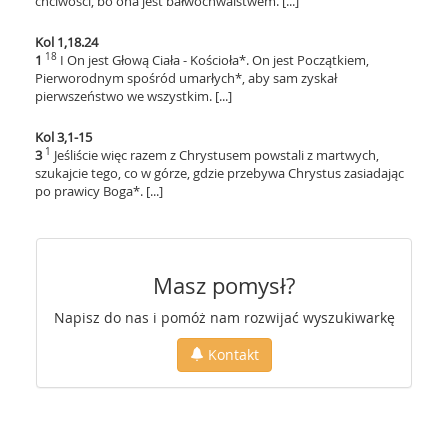
chciwości, bo ona jest bałwochwalstwem. [...]
Kol 1,18.24
18
1
I On jest Głową Ciała - Kościoła*. On jest Początkiem,
Pierworodnym spośród umarłych*, aby sam zyskał
pierwszeństwo we wszystkim. [...]
Kol 3,1-15
1
3
Jeśliście więc razem z Chrystusem powstali z martwych,
szukajcie tego, co w górze, gdzie przebywa Chrystus zasiadając
po prawicy Boga*. [...]
Masz pomysł?
Napisz do nas i pomóż nam rozwijać wyszukiwarkę
Kontakt