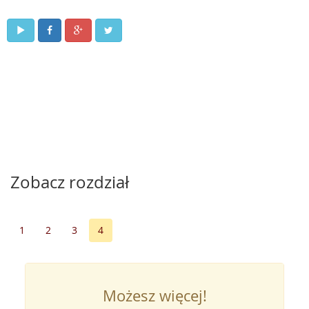
Zobacz rozdział
1
2
3
4
Możesz więcej!