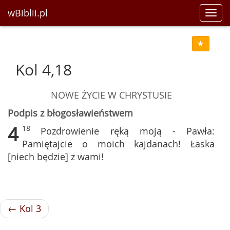
wBiblii.pl
Toggl
navig
Kol 4,18
NOWE ŻYCIE W CHRYSTUSIE
Podpis z błogosławieństwem
4
18
Pozdrowienie ręką moją - Pawła:
Pamiętajcie o moich kajdanach! Łaska
[niech będzie] z wami!
← Kol 3