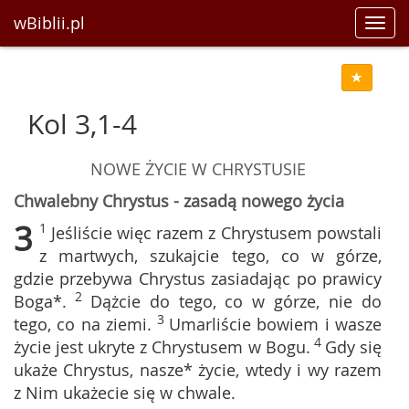
wBiblii.pl
Toggl
navig
Kol 3,1-4
NOWE ŻYCIE W CHRYSTUSIE
Chwalebny Chrystus - zasadą nowego życia
3
1
Jeśliście więc razem z Chrystusem powstali
z martwych, szukajcie tego, co w górze,
gdzie przebywa Chrystus zasiadając po prawicy
2
Boga*.
Dążcie do tego, co w górze, nie do
3
tego, co na ziemi.
Umarliście bowiem i wasze
4
życie jest ukryte z Chrystusem w Bogu.
Gdy się
ukaże Chrystus, nasze* życie, wtedy i wy razem
z Nim ukażecie się w chwale.