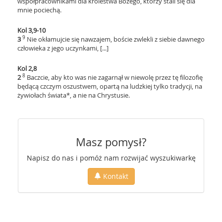
współpracownikami dla królestwa Bożego, którzy stali się dla
mnie pociechą.
Kol 3,9-10
9
3
Nie okłamujcie się nawzajem, boście zwlekli z siebie dawnego
człowieka z jego uczynkami, [...]
Kol 2,8
8
2
Baczcie, aby kto was nie zagarnął w niewolę przez tę filozofię
będącą czczym oszustwem, opartą na ludzkiej tylko tradycji, na
żywiołach świata*, a nie na Chrystusie.
Masz pomysł?
Napisz do nas i pomóż nam rozwijać wyszukiwarkę
Kontakt