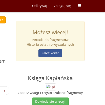
Odkrywaj
Zaloguj się
ych
Możesz więcej!
Notatki do fragmentów
Historia ostatnio wyszukanych
Załóż konto
tem
Księga Kapłańska
2 →
Zobacz wstęp i często szukane fragmenty
Dowiedz się więcej!