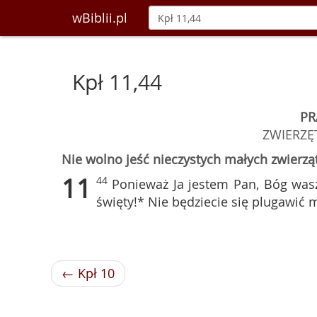
wBiblii.pl
Kpł 11,44
PR
ZWIERZĘT
Nie wolno jeść nieczystych małych zwierzą
11
44
Ponieważ Ja jestem Pan, Bóg wasz
święty!* Nie będziecie się plugawić 
← Kpł 10