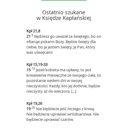
Ostatnio szukane
w Księdze Kapłańskiej
Kpł 21,8
8
21
Będziesz go uważał za świętego, bo on
ofiaruje pokarm Boży. Będzie święty dla
ciebie, bo Ja jestem święty, Ja Pan, który
was uświęcam!
Kpł 15,19-33
19
15
Jeżeli kobieta ma upławy, to jest
krwawienie miesięczne ze swojego ciała, to
pozostanie siedem dni w swojej
nieczystości. Każdy, kto jej dotknie, będzie
nieczysty aż do wieczora. [...]
Kpł 19,26
26
19
Nie będziecie jeść niczego z krwią.
Nie będziecie uprawiać wróżbiarstwa. Nie
będziecie uprawiać czarów.