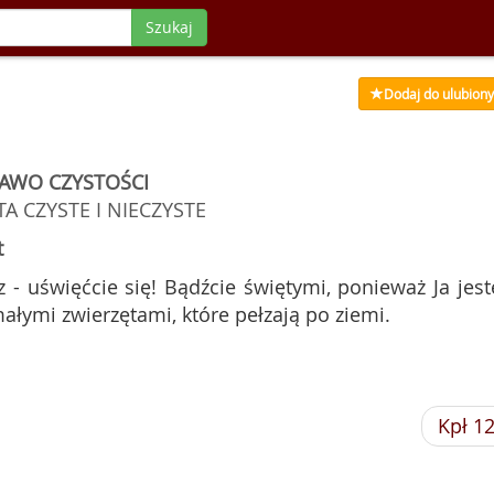
Szukaj
Dodaj do ulubion
AWO CZYSTOŚCI
A CZYSTE I NIECZYSTE
t
 - uświęćcie się! Bądźcie świętymi, ponieważ Ja jes
małymi zwierzętami, które pełzają po ziemi.
Kpł 1