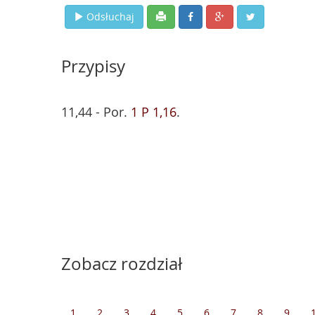
Odsłuchaj
Przypisy
11,44 - Por.
1 P 1,16
.
Zobacz rozdział
1
2
3
4
5
6
7
8
9