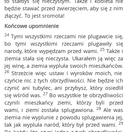
to stałbyś się nieczystym. Także i kobieta nie
będzie stawać przed zwierzęciem, aby się z nim
złączyć. To jest sromota!
Końcowe upomnienie
24
Tymi wszystkimi rzeczami nie plugawcie się,
bo tymi wszystkimi rzeczami plugawiły się
25
narody, które wypędzam przed wami.
Także i
ziemia stała się nieczysta. Ukarałem ją więc za
jej winę, a ziemia wypluła swoich mieszkańców.
26
Strzeżcie więc ustaw i wyroków moich, nie
czyńcie nic z tych obrzydliwości. Nie będzie ich
czynić ani tubylec, ani przybysz, który osiedlił
27
się wśród was.
Bo wszystkie te obrzydliwości
czynili mieszkańcy ziemi, którzy byli przed
28
wami, i ziemi została splugawiona.
Ale was
ziemia nie wyplunie z powodu splugawienia jej,
29
tak jak wypluła naród, który był przed wami.