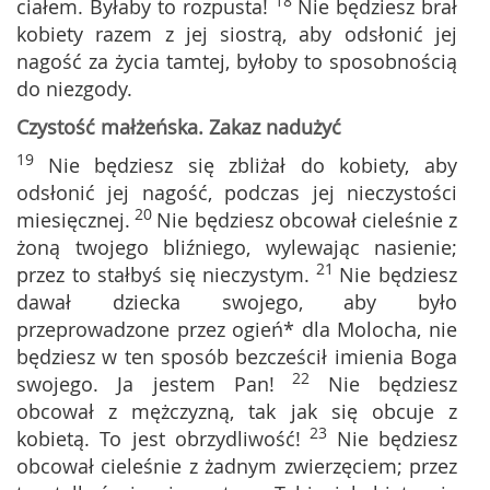
18
ciałem. Byłaby to rozpusta!
Nie będziesz brał
kobiety razem z jej siostrą, aby odsłonić jej
nagość za życia tamtej, byłoby to sposobnością
do niezgody.
Czystość małżeńska. Zakaz nadużyć
19
Nie będziesz się zbliżał do kobiety, aby
odsłonić jej nagość, podczas jej nieczystości
20
miesięcznej.
Nie będziesz obcował cieleśnie z
żoną twojego bliźniego, wylewając nasienie;
21
przez to stałbyś się nieczystym.
Nie będziesz
dawał dziecka swojego, aby było
przeprowadzone przez ogień* dla Molocha, nie
będziesz w ten sposób bezcześcił imienia Boga
22
swojego. Ja jestem Pan!
Nie będziesz
obcował z mężczyzną, tak jak się obcuje z
23
kobietą. To jest obrzydliwość!
Nie będziesz
obcował cieleśnie z żadnym zwierzęciem; przez