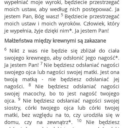
wypełniać moje wyroki, będziecie przestrzegać
moich ustaw, aby według nich postępować. Ja
5
jestem Pan, Bóg wasz!
Będziecie przestrzegać
moich ustaw i moich wyroków. Człowiek, który
je wypełnia, żyje dzięki nim*. Ja jestem Pan!
Małżeństwa między krewnymi są zakazane
6
Nikt z was nie będzie się zbliżał do ciała
swojego krewnego, aby odsłonić jego nagość*.
7
Ja jestem Pan!
Nie będziesz odsłaniać nagości
swojego ojca lub nagości swojej matki. Jest ona
twoją matką - nie będziesz odsłaniać jej
8
nagości.
Nie będziesz odsłaniać nagości
swojej macochy, bo to jest nagość twojego
9
ojca.
Nie będziesz odsłaniać nagości swojej
siostry, córki twojego ojca lub córki twojej
matki, bez względu na to, czy urodziła się w
10
domu, czy na zewnątrz*.
Nie będziesz