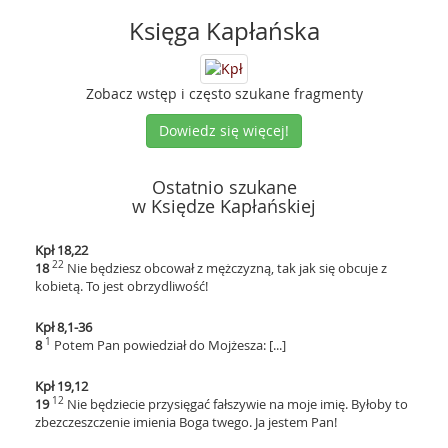
Księga Kapłańska
Zobacz wstęp i często szukane fragmenty
Dowiedz się więcej!
Ostatnio szukane
w Księdze Kapłańskiej
Kpł 18,22
22
18
Nie będziesz obcował z mężczyzną, tak jak się obcuje z
kobietą. To jest obrzydliwość!
Kpł 8,1-36
1
8
Potem Pan powiedział do Mojżesza: [...]
Kpł 19,12
12
19
Nie będziecie przysięgać fałszywie na moje imię. Byłoby to
zbezczeszczenie imienia Boga twego. Ja jestem Pan!