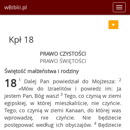
wBiblii.pl
Toggl
navig
Kpł 18
PRAWO CZYSTOŚCI
PRAWO ŚWIĘTOŚCI
Świętość małżeństwa i rodziny
18
1
2
Dalej Pan powiedział do Mojżesza:
«Mów do Izraelitów i powiedz im: Ja
3
jestem Pan, Bóg wasz!
Tego, co czynią w ziemi
egipskiej, w której mieszkaliście, nie czyńcie.
Tego, co czynią w ziemi Kanaan, do której was
wprowadzę, nie czyńcie. Nie będziecie
4
postępować według ich obyczajów.
Będziecie