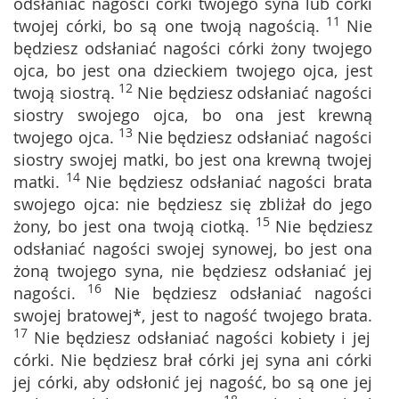
odsłaniać nagości córki twojego syna lub córki
11
twojej córki, bo są one twoją nagością.
Nie
będziesz odsłaniać nagości córki żony twojego
ojca, bo jest ona dzieckiem twojego ojca, jest
12
twoją siostrą.
Nie będziesz odsłaniać nagości
siostry swojego ojca, bo ona jest krewną
13
twojego ojca.
Nie będziesz odsłaniać nagości
siostry swojej matki, bo jest ona krewną twojej
14
matki.
Nie będziesz odsłaniać nagości brata
swojego ojca: nie będziesz się zbliżał do jego
15
żony, bo jest ona twoją ciotką.
Nie będziesz
odsłaniać nagości swojej synowej, bo jest ona
żoną twojego syna, nie będziesz odsłaniać jej
16
nagości.
Nie będziesz odsłaniać nagości
swojej bratowej*, jest to nagość twojego brata.
17
Nie będziesz odsłaniać nagości kobiety i jej
córki. Nie będziesz brał córki jej syna ani córki
jej córki, aby odsłonić jej nagość, bo są one jej