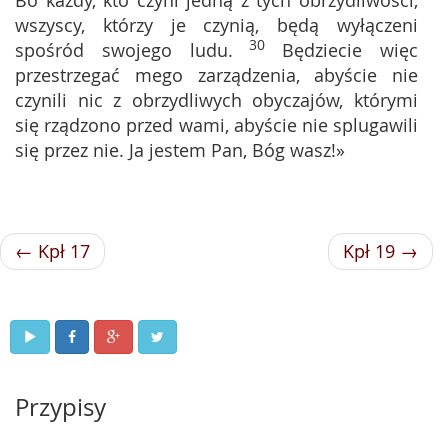
Bo każdy, kto czyni jedną z tych obrzydliwości,
wszyscy, którzy je czynią, będą wyłączeni
30
spośród swojego ludu.
Będziecie więc
przestrzegać mego zarządzenia, abyście nie
czynili nic z obrzydliwych obyczajów, którymi
się rządzono przed wami, abyście nie splugawili
się przez nie. Ja jestem Pan, Bóg wasz!»
← Kpł 17
Kpł 19 →
Przypisy