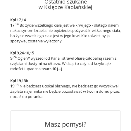
Ostatnio szukane
w Księdze Kapłańskiej
Kpł 17,14
14
17
Bo życie wszelkiego ciała jest we krwi jego - dlatego dałem
nakaz synom Izraela: nie będziecie spożywać krwi żadnego ciała,
bo życie wszelkiego ciała jest w jego krwi. Ktokolwiek by ją
spożywał, zostanie wyłączony.
Kpł 9,24-10,15
24
9
Ogień* wyszedł od Pana i strawił ofiarę całopalną razem z
częściami tłustymi na ołtarzu. Widząc to cały lud krzyknął z
radości i upadł na twarz.
10
[...]
Kpł 19,13b
13
19
Nie będziesz uciskał bliźniego, nie będziesz go wyzyskiwał
.
Zapłata najemnika nie będzie pozostawać w twoim domu przez
noc aż do poranka.
Masz pomysł?