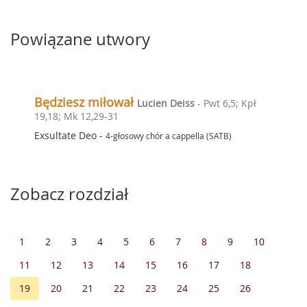
Powiązane utwory
Będziesz miłował
Lucien Deiss
- Pwt 6,5; Kpł
19,18; Mk 12,29-31
Exsultate Deo
-
4-głosowy chór a cappella (SATB)
Zobacz rozdział
1
2
3
4
5
6
7
8
9
10
11
12
13
14
15
16
17
18
19
20
21
22
23
24
25
26