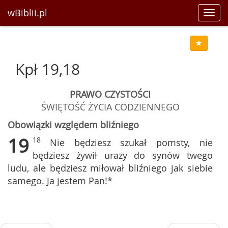
wBiblii.pl
Toggl
navig
Kpł 19,18
PRAWO CZYSTOŚCI
ŚWIĘTOŚĆ ŻYCIA CODZIENNEGO
Obowiązki względem bliźniego
19
18
Nie będziesz szukał pomsty, nie
będziesz żywił urazy do synów twego
ludu, ale będziesz miłował bliźniego jak siebie
samego. Ja jestem Pan!*