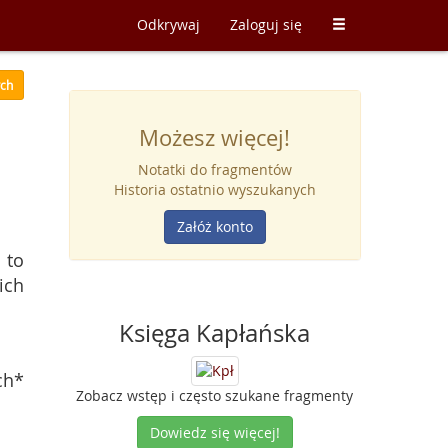
Odkrywaj
Zaloguj się
ych
Możesz więcej!
Notatki do fragmentów
Historia ostatnio wyszukanych
Załóż konto
 to
ich
Księga Kapłańska
ch*
Zobacz wstęp i często szukane fragmenty
Dowiedz się więcej!