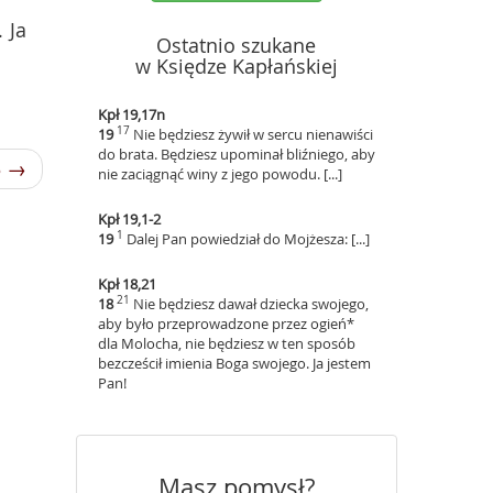
 Ja
Ostatnio szukane
w Księdze Kapłańskiej
Kpł 19,17n
17
19
Nie będziesz żywił w sercu nienawiści
do brata. Będziesz upominał bliźniego, aby
3 →
nie zaciągnąć winy z jego powodu. [...]
Kpł 19,1-2
1
19
Dalej Pan powiedział do Mojżesza: [...]
Kpł 18,21
21
18
Nie będziesz dawał dziecka swojego,
aby było przeprowadzone przez ogień*
dla Molocha, nie będziesz w ten sposób
bezcześcił imienia Boga swojego. Ja jestem
Pan!
Masz pomysł?