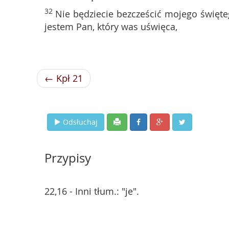
32
Nie będziecie bezcześcić mojego święte
jestem Pan, który was uświęca,
← Kpł 21
Odsłuchaj
Przypisy
22,16 - Inni tłum.: "je".