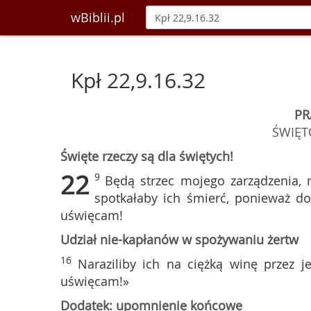
wBiblii.pl
Kpł 22,9.16.32
PR
ŚWIĘT
Święte rzeczy są dla świętych!
22
9
Będą strzec mojego zarządzenia, 
spotkałaby ich śmierć, ponieważ dop
uświęcam!
Udział nie-kapłanów w spożywaniu żertw
16
Naraziliby ich na ciężką winę przez j
uświęcam!»
Dodatek: upomnienie końcowe