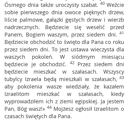
40
Ósmego dnia także uroczysty szabat.
Weźcie
sobie pierwszego dnia owoce pięknych drzew,
liście palmowe, gałązki gęstych drzew i wierzb
nadrzecznych. Będziecie się weselić przed
41
Panem, Bogiem waszym, przez siedem dni.
Będziecie obchodzić to święto dla Pana co roku
przez siedem dni. To jest ustawa wieczysta dla
waszych pokoleń. W siódmym miesiącu
42
będziecie je obchodzić.
Przez siedem dni
będziecie mieszkać w szałasach. Wszyscy
43
tubylcy Izraela będą mieszkali w szałasach,
aby pokolenia wasze wiedziały, że kazałem
Izraelitom mieszkać w szałasach, kiedy
wyprowadziłem ich z ziemi egipskiej. Ja jestem
44
Pan, Bóg wasz!»
Mojżesz ogłosił Izraelitom o
czasach świętych dla Pana.