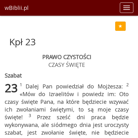
wBiblii.pl
Toggl
navig
Kpł 23
PRAWO CZYSTOŚCI
CZASY ŚWIĘTE
Szabat
23
1
2
Dalej Pan powiedział do Mojżesza:
«Mów do Izraelitów i powiedz im: Oto
czasy święte Pana, na które będziecie wzywać
ich zwołaniami świętymi, to są moje czasy
3
święte!
Przez sześć dni praca będzie
wykonywana, ale siódmego dnia jest uroczysty
szabat, jest zwołanie święte, nie będziecie