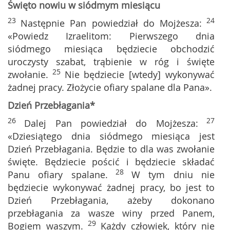
Święto nowiu w siódmym miesiącu
23
24
Następnie Pan powiedział do Mojżesza:
«Powiedz Izraelitom: Pierwszego dnia
siódmego miesiąca będziecie obchodzić
uroczysty szabat, trąbienie w róg i święte
25
zwołanie.
Nie będziecie [wtedy] wykonywać
żadnej pracy. Złożycie ofiary spalane dla Pana».
Dzień Przebłagania*
26
27
Dalej Pan powiedział do Mojżesza:
«Dziesiątego dnia siódmego miesiąca jest
Dzień Przebłagania. Będzie to dla was zwołanie
święte. Będziecie pościć i będziecie składać
28
Panu ofiary spalane.
W tym dniu nie
będziecie wykonywać żadnej pracy, bo jest to
Dzień Przebłagania, ażeby dokonano
przebłagania za wasze winy przed Panem,
29
Bogiem waszym.
Każdy człowiek, który nie