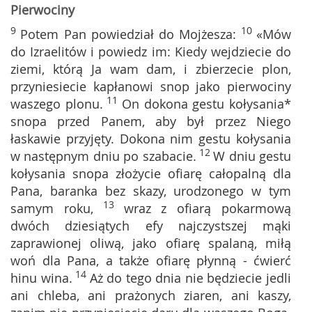
Pierwociny
9
10
Potem Pan powiedział do Mojżesza:
«Mów
do Izraelitów i powiedz im: Kiedy wejdziecie do
ziemi, którą Ja wam dam, i zbierzecie plon,
przyniesiecie kapłanowi snop jako pierwociny
11
waszego plonu.
On dokona gestu kołysania*
snopa przed Panem, aby był przez Niego
łaskawie przyjęty. Dokona nim gestu kołysania
12
w następnym dniu po szabacie.
W dniu gestu
kołysania snopa złożycie ofiarę całopalną dla
Pana, baranka bez skazy, urodzonego w tym
13
samym roku,
wraz z ofiarą pokarmową
dwóch dziesiątych efy najczystszej mąki
zaprawionej oliwą, jako ofiarę spalaną, miłą
woń dla Pana, a także ofiarę płynną - ćwierć
14
hinu wina.
Aż do tego dnia nie będziecie jedli
ani chleba, ani prażonych ziaren, ani kaszy,