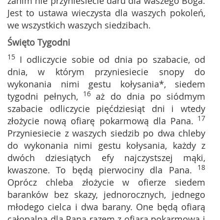
zanim nie przyniesiecie daru dla waszego Boga.
Jest to ustawa wieczysta dla waszych pokoleń,
we wszystkich waszych siedzibach.
Święto Tygodni
15
I odliczycie sobie od dnia po szabacie, od
dnia, w którym przyniesiecie snopy do
wykonania nimi gestu kołysania*, siedem
16
tygodni pełnych,
aż do dnia po siódmym
szabacie odliczycie pięćdziesiąt dni i wtedy
17
złożycie nową ofiarę pokarmową dla Pana.
Przyniesiecie z waszych siedzib po dwa chleby
do wykonania nimi gestu kołysania, każdy z
dwóch dziesiątych efy najczystszej mąki,
18
kwaszone. To będą pierwociny dla Pana.
Oprócz chleba złożycie w ofierze siedem
baranków bez skazy, jednorocznych, jednego
młodego cielca i dwa barany. One będą ofiarą
całopalną dla Pana razem z ofiarą pokarmową i