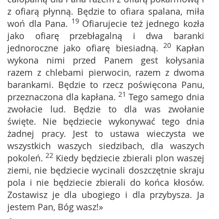
z ofiarą płynną. Będzie to ofiara spalana, miła
19
woń dla Pana.
Ofiarujecie też jednego kozła
jako ofiarę przebłagalną i dwa baranki
20
jednoroczne jako ofiarę biesiadną.
Kapłan
wykona nimi przed Panem gest kołysania
razem z chlebami pierwocin, razem z dwoma
barankami. Będzie to rzecz poświęcona Panu,
21
przeznaczona dla kapłana.
Tego samego dnia
zwołacie lud. Będzie to dla was zwołanie
święte. Nie będziecie wykonywać tego dnia
żadnej pracy. Jest to ustawa wieczysta we
wszystkich waszych siedzibach, dla waszych
22
pokoleń.
Kiedy będziecie zbierali plon waszej
ziemi, nie będziecie wycinali doszczętnie skraju
pola i nie będziecie zbierali do końca kłosów.
Zostawisz je dla ubogiego i dla przybysza. Ja
jestem Pan, Bóg wasz!»