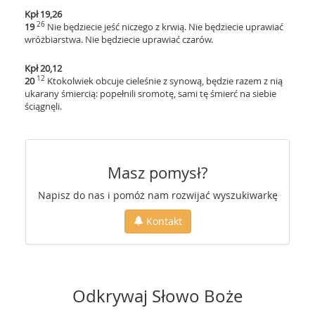
Kpł 19,26
26
19
Nie będziecie jeść niczego z krwią. Nie będziecie uprawiać
wróżbiarstwa. Nie będziecie uprawiać czarów.
Kpł 20,12
12
20
Ktokolwiek obcuje cieleśnie z synową, będzie razem z nią
ukarany śmiercią: popełnili sromotę, sami tę śmierć na siebie
ściągnęli.
Masz pomysł?
Napisz do nas i pomóż nam rozwijać wyszukiwarkę
Kontakt
Odkrywaj Słowo Boże