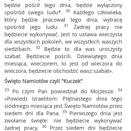
będzie pościł tego dnia, będzie wyłączony
30
spośród swego ludu*.
Każdego człowieka,
który będzie pracował tego dnia, wytracę
31
spośród jego ludu.
Żadnej pracy nie
będziecie wykonywać. Jest to ustawa wieczysta
dla wszystkich pokoleń, we wszystkich waszych
32
siedzibach.
Będzie to dla was uroczysty
szabat. Będziecie pościli. Dziewiątego dnia
miesiąca, wieczorem, to jest od wieczora do
wieczora, będziecie obchodzić wasz szabat».
Święto Namiotów czyli "Kuczek"
33
34
Po czym Pan powiedział do Mojżesza:
«Powiedz Izraelitom: Piętnastego dnia tego
siódmego miesiąca jest Święto Namiotów przez
35
siedem dni dla Pana.
Pierwszego dnia jest
zwołanie święte: nie będziecie wykonywać
36
żadnej pracy.
Przez siedem dni będziecie