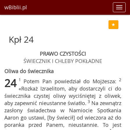
wBiblii.pl
Toggl
navig
Kpł 24
PRAWO CZYSTOŚCI
ŚWIECZNIK I CHLEBY POKŁADNE
Oliwa do świecznika
24
1
2
Potem Pan powiedział do Mojżesza:
«Rozkaż Izraelitom, aby dostarczyli ci do
świecznika czystej oliwy wyciśniętej z oliwek,
3
aby zapewnić nieustanne światło.
Na zewnątrz
zasłony świadectwa w Namiocie Spotkania
Aaron go ustawi, [by świecił] od wieczora aż do
poranka przed Panem, nieustannie. To jest