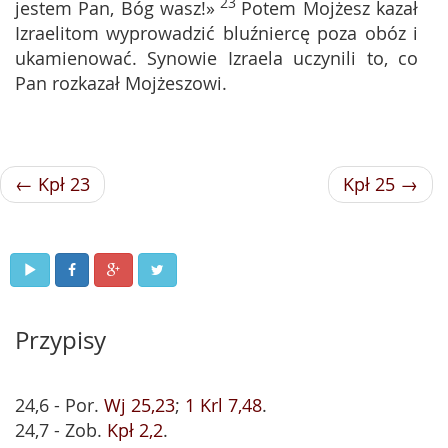
23
jestem Pan, Bóg wasz!»
Potem Mojżesz kazał
Izraelitom wyprowadzić bluźniercę poza obóz i
ukamienować. Synowie Izraela uczynili to, co
Pan rozkazał Mojżeszowi.
← Kpł 23
Kpł 25 →
Przypisy
24,6 - Por.
Wj 25,23
;
1 Krl 7,48
.
24,7 - Zob.
Kpł 2,2
.