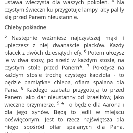
4
ustawa wieczysta dla waszych pokoleń.
Na
czystym świeczniku przygotuje lampy, aby paliły
się przed Panem nieustannie.
Chleby pokładne
5
Następnie weźmiesz najczystszej mąki i
upieczesz z niej dwanaście placków. Każdy
6
placek z dwóch dziesiątych efy.
Potem ułożysz
je w dwa stosy, po sześć w każdym stosie, na
7
czystym stole przed Panem*.
Położysz na
każdym stosie trochę czystego kadzidła - to
będzie pamiątka* chleba, ofiara spalana dla
8
Pana.
Każdego szabatu przygotują to przed
Panem jako dar nieustanny od Izraelitów, jako
9
wieczne przymierze.
* To będzie dla Aarona i
dla jego synów. Będą to jedli w miejscu
poświęconym. Jest to rzecz najświętsza dla
niego spośród ofiar spalanych dla Pana.