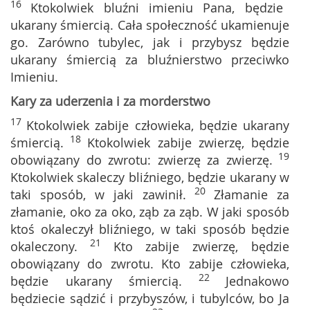
16
Ktokolwiek bluźni imieniu Pana, będzie
ukarany śmiercią. Cała społeczność ukamienuje
go. Zarówno tubylec, jak i przybysz będzie
ukarany śmiercią za bluźnierstwo przeciwko
Imieniu.
Kary za uderzenia i za morderstwo
17
Ktokolwiek zabije człowieka, będzie ukarany
18
śmiercią.
Ktokolwiek zabije zwierzę, będzie
19
obowiązany do zwrotu: zwierzę za zwierzę.
Ktokolwiek skaleczy bliźniego, będzie ukarany w
20
taki sposób, w jaki zawinił.
Złamanie za
złamanie, oko za oko, ząb za ząb. W jaki sposób
ktoś okaleczył bliźniego, w taki sposób będzie
21
okaleczony.
Kto zabije zwierzę, będzie
obowiązany do zwrotu. Kto zabije człowieka,
22
będzie ukarany śmiercią.
Jednakowo
będziecie sądzić i przybyszów, i tubylców, bo Ja