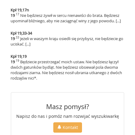
Kpł 19,17n
17
19
Nie będziesz żywił w sercu nienawiści do brata. Będziesz
upominał bliźniego, aby nie zaciągnąć winy z jego powodu. [...]
Kpł 19,33-34
33
19
Jeżeli w waszym kraju osiedli się przybysz, nie będziecie go
uciskać. [...]
Kpł 19,19
19
19
Będziecie przestrzegać moich ustaw. Nie będziesz łączył
dwóch gatunków bydląt. Nie będziesz obsiewał pola dwoma
rodzajami ziarna. Nie będziesz nosił ubrania utkanego z dwóch
rodzajów nici*.
Masz pomysł?
Napisz do nas i pomóż nam rozwijać wyszukiwarkę
Kontakt