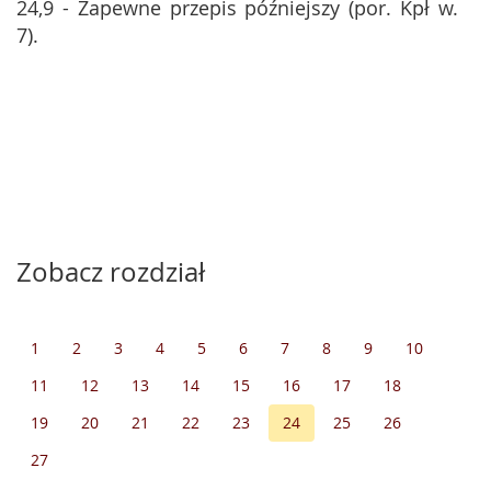
24,9 - Zapewne przepis późniejszy (por. Kpł w.
7).
Zobacz rozdział
1
2
3
4
5
6
7
8
9
10
11
12
13
14
15
16
17
18
19
20
21
22
23
24
25
26
27