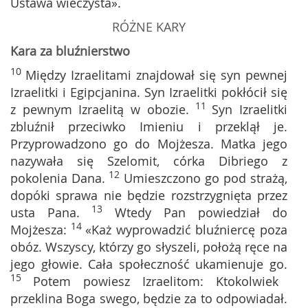
Ustawa wieczysta».
RÓŻNE KARY
Kara za bluźnierstwo
10
Między Izraelitami znajdował się syn pewnej
Izraelitki i Egipcjanina. Syn Izraelitki pokłócił się
11
z pewnym Izraelitą w obozie.
Syn Izraelitki
zbluźnił przeciwko Imieniu i przeklął je.
Przyprowadzono go do Mojżesza. Matka jego
nazywała się Szelomit, córka Dibriego z
12
pokolenia Dana.
Umieszczono go pod strażą,
dopóki sprawa nie będzie rozstrzygnięta przez
13
usta Pana.
Wtedy Pan powiedział do
14
Mojżesza:
«Każ wyprowadzić bluźniercę poza
obóz. Wszyscy, którzy go słyszeli, położą ręce na
jego głowie. Cała społeczność ukamienuje go.
15
Potem powiesz Izraelitom: Ktokolwiek
przeklina Boga swego, będzie za to odpowiadał.