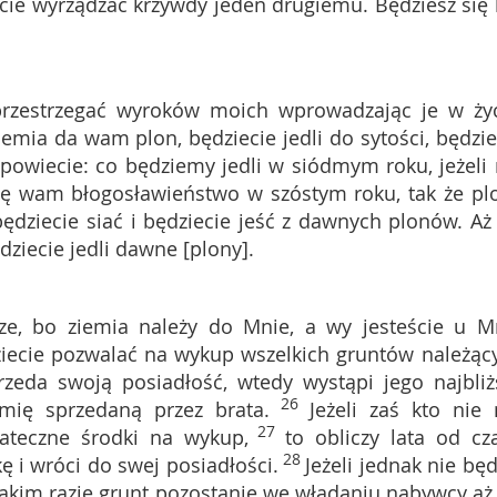
cie wyrządzać krzywdy jeden drugiemu. Będziesz się 
rzestrzegać wyroków moich wprowadzając je w życ
iemia da wam plon, będziecie jedli do sytości, będzie
ś powiecie: co będziemy jedli w siódmym roku, jeżeli 
lę wam błogosławieństwo w szóstym roku, tak że pl
ziecie siać i będziecie jeść z dawnych plonów. Aż
ziecie jedli dawne [plony].
e, bo ziemia należy do Mnie, a wy jesteście u M
iecie pozwalać na wykup wszelkich gruntów należąc
przeda swoją posiadłość, wtedy wystąpi jego najbliż
26
mię sprzedaną przez brata.
Jeżeli zaś kto nie
27
ateczne środki na wykup,
to obliczy lata od cz
28
 i wróci do swej posiadłości.
Jeżeli jednak nie będ
akim razie grunt pozostanie we władaniu nabywcy aż