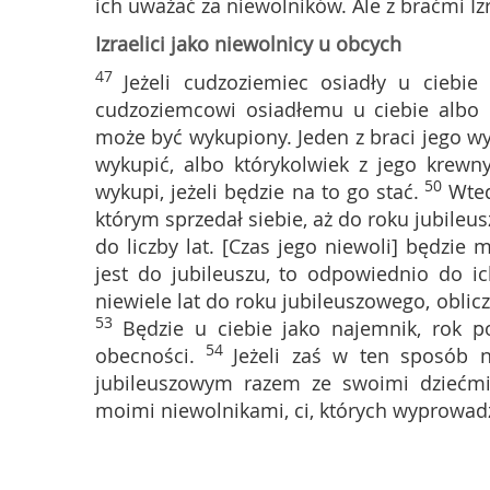
ich uważać za niewolników. Ale z braćmi Izr
Izraelici jako niewolnicy u obcych
47
Jeżeli cudzoziemiec osiadły u ciebie
cudzoziemcowi osiadłemu u ciebie albo
może być wykupiony. Jeden z braci jego wy
wykupić, albo którykolwiek z jego krewn
50
wykupi, jeżeli będzie na to go stać.
Wted
którym sprzedał siebie, aż do roku jubileu
do liczby lat. [Czas jego niewoli] będzie
jest do jubileuszu, to odpowiednio do i
niewiele lat do roku jubileuszowego, oblicz
53
Będzie u ciebie jako najemnik, rok 
54
obecności.
Jeżeli zaś w ten sposób 
jubileuszowym razem ze swoimi dziećmi
moimi niewolnikami, ci, których wyprowadzi