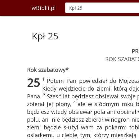
wBiblii.pl
Kpł 25
PR
ROK SZABAT
Rok szabatowy*
25
1
Potem Pan powiedział do Mojżesz
Kiedy wejdziecie do ziemi, którą da
3
Pana.
Sześć lat będziesz obsiewał swoje p
4
zbierał jej plony,
ale w siódmym roku bę
będziesz wtedy obsiewał pola ani obcinał 
polu, ani nie będziesz zbierał winogron ni
ziemi będzie służył wam za pokarm: tobi
osiadłemu u ciebie, tym, którzy mieszkają 