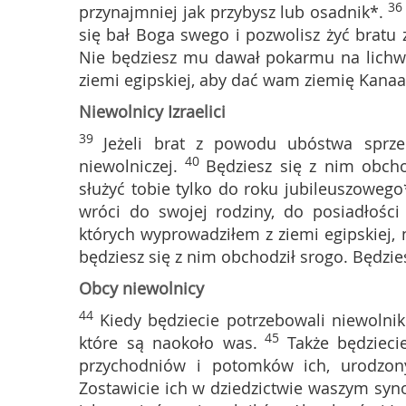
3
przynajmniej jak przybysz lub osadnik*.
się bał Boga swego i pozwolisz żyć bratu 
Nie będziesz mu dawał pokarmu na lichw
ziemi egipskiej, aby dać wam ziemię Kana
Niewolnicy Izraelici
39
Jeżeli brat z powodu ubóstwa sprze
40
niewolniczej.
Będziesz się z nim obcho
służyć tobie tylko do roku jubileuszowego
wróci do swojej rodziny, do posiadłośc
których wyprowadziłem z ziemi egipskiej, 
będziesz się z nim obchodził srogo. Będzie
Obcy niewolnicy
44
Kiedy będziecie potrzebowali niewolnik
45
które są naokoło was.
Także będzieci
przychodniów i potomków ich, urodzon
Zostawicie ich w dziedzictwie waszym syno