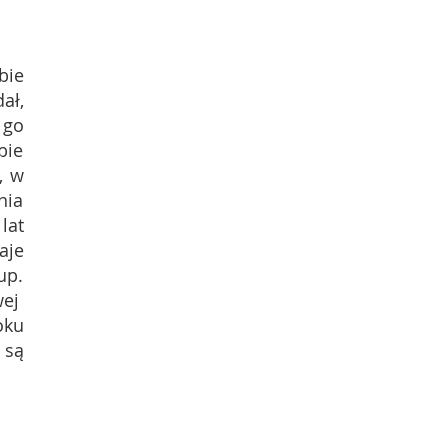
bie
ał,
 go
bie
, w
nia
lat
aje
up.
ej
oku
 są