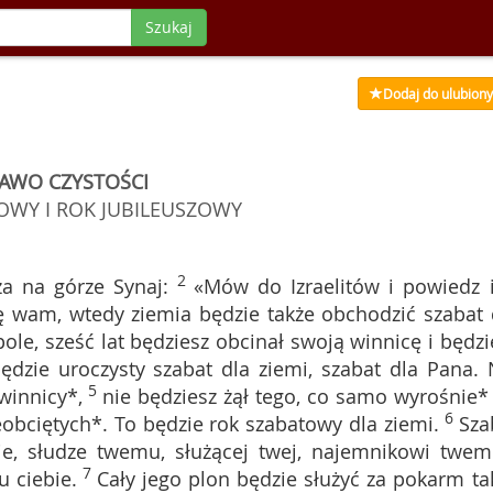
Szukaj
Dodaj do ulubion
AWO CZYSTOŚCI
OWY I ROK JUBILEUSZOWY
2
a na górze Synaj:
«Mów do Izraelitów i powiedz 
ję wam, wtedy ziemia będzie także obchodzić szabat 
ole, sześć lat będziesz obcinał swoją winnicę i będzi
dzie uroczysty szabat dla ziemi, szabat dla Pana. 
5
winnicy*,
nie będziesz żął tego, co samo wyrośnie*
6
eobciętych*. To będzie rok szabatowy dla ziemi.
Sza
e, słudze twemu, służącej twej, najemnikowi twem
7
u ciebie.
Cały jego plon będzie służyć za pokarm ta