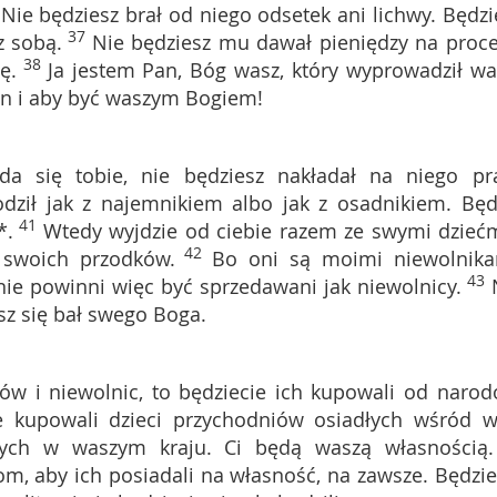
6
Nie będziesz brał od niego odsetek ani lichwy. Będzi
37
z sobą.
Nie będziesz mu dawał pieniędzy na proce
38
ę.
Ja jestem Pan, Bóg wasz, który wyprowadził wa
an i aby być waszym Bogiem!
da się tobie, nie będziesz nakładał na niego pr
dził jak z najemnikiem albo jak z osadnikiem. Będ
41
*.
Wtedy wyjdzie od ciebie razem ze swymi dziećm
42
i swoich przodków.
Bo oni są moimi niewolnika
43
nie powinni więc być sprzedawani jak niewolnicy.
sz się bał swego Boga.
ów i niewolnic, to będziecie ich kupowali od narod
e kupowali dzieci przychodniów osiadłych wśród w
ych w waszym kraju. Ci będą waszą własnością.
m, aby ich posiadali na własność, na zawsze. Będzie