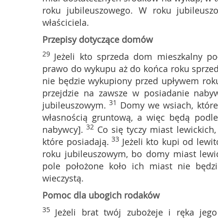
roku jubileuszowego. W roku jubileus
właściciela.
Przepisy dotyczące domów
29
Jeżeli kto sprzeda dom mieszkalny p
prawo do wykupu aż do końca roku sprzeda
nie będzie wykupiony przed upływem ro
przejdzie na zawsze w posiadanie nabyw
31
jubileuszowym.
Domy we wsiach, które
własnością gruntową, a więc będą podle
32
nabywcy].
Co się tyczy miast lewickic
33
które posiadają.
Jeżeli kto kupi od lewi
roku jubileuszowym, bo domy miast lewick
pole położone koło ich miast nie będzi
wieczystą.
Pomoc dla ubogich rodaków
35
Jeżeli brat twój zubożeje i ręka je