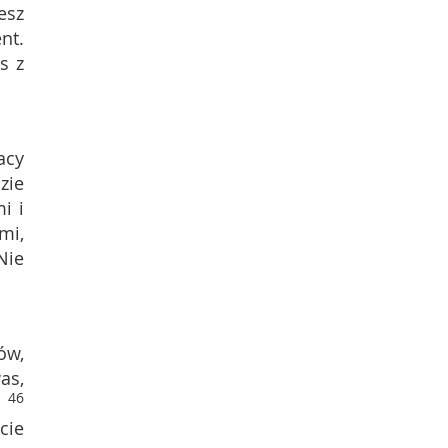
esz
nt.
s z
acy
zie
i i
mi,
Nie
ów,
as,
46
cie