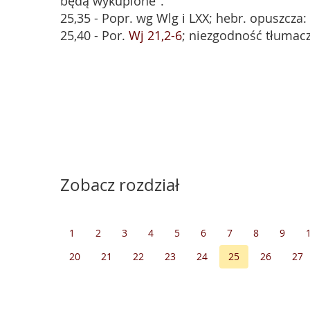
będą wykupione".
25,35 - Popr. wg Wlg i LXX; hebr. opuszcza: 
25,40 - Por.
Wj 21,2-6
; niezgodność tłumac
Zobacz rozdział
1
2
3
4
5
6
7
8
9
20
21
22
23
24
25
26
27