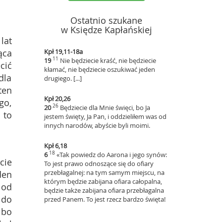
Ostatnio szukane
w Księdze Kapłańskiej
lat
ąca
Kpł 19,11-18a
11
19
Nie będziecie kraść, nie będziecie
cić
kłamać, nie będziecie oszukiwać jeden
dla
drugiego. [...]
ten
Kpł 20,26
go,
26
20
Będziecie dla Mnie święci, bo Ja
 to
jestem święty, Ja Pan, i oddzieliłem was od
innych narodów, abyście byli moimi.
Kpł 6,18
18
6
«Tak powiedz do Aarona i jego synów:
cie
To jest prawo odnoszące się do ofiary
przebłagalnej: na tym samym miejscu, na
den
którym będzie zabijana ofiara całopalna,
 od
będzie także zabijana ofiara przebłagalna
 do
przed Panem. To jest rzecz bardzo święta!
 bo