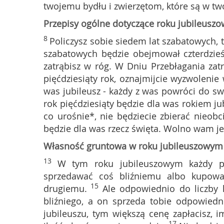
twojemu bydłu i zwierzętom, które są w tw
Przepisy ogólne dotyczące roku jubileusz
8
Policzysz sobie siedem lat szabatowych, t
szabatowych będzie obejmował czterdzieśc
zatrąbisz w róg. W Dniu Przebłagania zatr
pięćdziesiąty rok, oznajmijcie wyzwolenie
was jubileusz - każdy z was powróci do sw
rok pięćdziesiąty będzie dla was rokiem ju
co urośnie*, nie będziecie zbierać nieobc
będzie dla was rzecz święta. Wolno wam jed
Własność gruntowa w roku jubileuszowym
13
W tym roku jubileuszowym każdy p
sprzedawać coś bliźniemu albo kupować
15
drugiemu.
Ale odpowiednio do liczby l
bliźniego, a on sprzeda tobie odpowiedni
jubileuszu, tym większą cenę zapłacisz, i
17