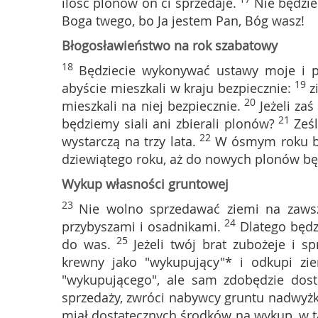
ilość plonów on ci sprzedaje.
Nie będzie
Boga twego, bo Ja jestem Pan, Bóg wasz!
Błogosławieństwo na rok szabatowy
18
Będziecie wykonywać ustawy moje i p
19
abyście mieszkali w kraju bezpiecznie:
z
20
mieszkali na niej bezpiecznie.
Jeżeli za
21
będziemy siali ani zbierali plonów?
Ześ
22
wystarczą na trzy lata.
W ósmym roku będ
dziewiątego roku, aż do nowych plonów będ
Wykup własności gruntowej
23
Nie wolno sprzedawać ziemi na zawsz
24
przybyszami i osadnikami.
Dlatego będz
25
do was.
Jeżeli twój brat zubożeje i s
krewny jako "wykupujący"* i odkupi zie
"wykupującego", ale sam zdobędzie dost
sprzedaży, zwróci nabywcy gruntu nadwyżkę
miał dostatecznych środków na wykup, w t