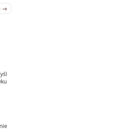
6 →
yśl
wku
nie