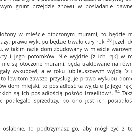
zowym grunt przejdzie znowu w posiadanie dawn
ołożony w mieście otoczonym murami, to będzie m
30
ży: prawo wykupu będzie trwało cały rok.
Jeżeli 
ku, w takim razie dom zbudowany w mieście warow
cy i jego potomków. Nie wyjdzie [z ich rąk] w r
 nie są otoczone murami, będą traktowane na równ
gały wykupowi, a w roku jubileuszowym wyjdą [z 
h, to lewitom zawsze przysługuje prawo wykupu dom
tów dom miejski, to posiadłość ta wyjdzie [z jego rąk
34
ich są ich posiadłością pośród Izraelitów*.
Takż
e podlegało sprzedaży, bo ono jest ich posiadłoś
go osłabnie, to podtrzymasz go, aby mógł żyć z t