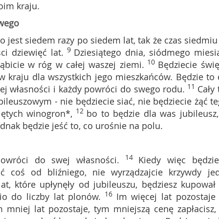
oim kraju.
owego
o jest siedem razy po siedem lat, tak że czas siedmiu 
9
i dziewięć lat.
Dziesiątego dnia, siódmego miesi
10
ąbicie w róg w całej waszej ziemi.
Będziecie świę
 w kraju dla wszystkich jego mieszkańców. Będzie to 
11
ej własności i każdy powróci do swego rodu.
Cały 
bileuszowym - nie będziecie siać, nie będziecie żąć te
12
iętych winogron*,
bo to będzie dla was jubileusz,
nak będzie jeść to, co urośnie na polu.
14
owróci do swej własności.
Kiedy więc będzie
 coś od bliźniego, nie wyrządzajcie krzywdy je
at, które upłynęły od jubileuszu, będziesz kupował
16
o do liczby lat plonów.
Im więcej lat pozostaje
m mniej lat pozostaje, tym mniejszą cenę zapłacisz,