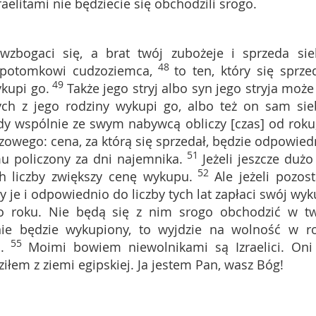
aelitami nie będziecie się obchodzili srogo.
 wzbogaci się, a brat twój zubożeje i sprzeda sie
48
 potomkowi cudzoziemca,
to ten, który się sprzed
49
kupi go.
Także jego stryj albo syn jego stryja może
ych z jego rodziny wykupi go, albo też on sam sie
y wspólnie ze swym nabywcą obliczy [czas] od roku
szowego: cena, za którą się sprzedał, będzie odpowied
51
 mu policzony za dni najemnika.
Jeżeli jeszcze dużo 
52
ch liczby zwiększy cenę wykupu.
Ale jeżeli pozost
y je i odpowiednio do liczby tych lat zapłaci swój wyk
po roku. Nie będą się z nim srogo obchodzić w tw
nie będzie wykupiony, to wyjdzie na wolność w r
55
.
Moimi bowiem niewolnikami są Izraelici. Oni
łem z ziemi egipskiej. Ja jestem Pan, wasz Bóg!