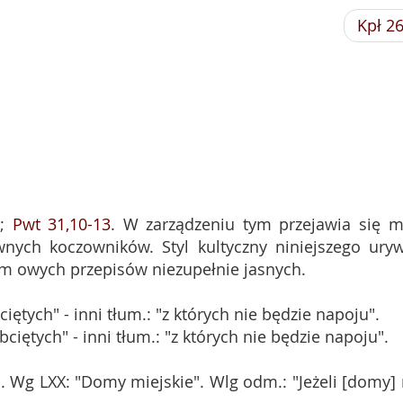
Kpł 2
n
;
Pwt 31,10-13
. W zarządzeniu tym przejawia się m
nych koczowników. Styl kultyczny niniejszego ury
m owych przepisów niezupełnie jasnych.
iętych" - inni tłum.: "z których nie będzie napoju".
ciętych" - inni tłum.: "z których nie będzie napoju".
". Wg LXX: "Domy miejskie". Wlg odm.: "Jeżeli [domy] 