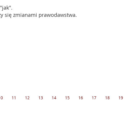
"jak".
zy się zmianami prawodawstwa.
10
11
12
13
14
15
16
17
18
19