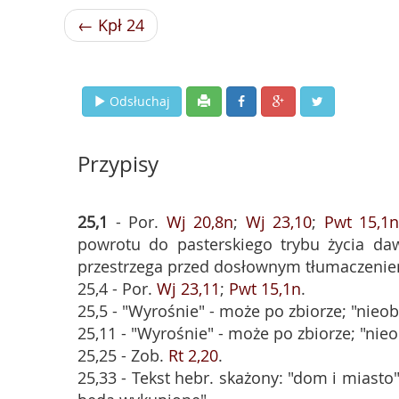
← Kpł 24
Odsłuchaj
Przypisy
25,1
- Por.
Wj 20,8n
;
Wj 23,10
;
Pwt 15,1
powrotu do pasterskiego trybu życia daw
przestrzega przed dosłownym tłumaczenie
25,4 - Por.
Wj 23,11
;
Pwt 15,1n
.
25,5 - "Wyrośnie" - może po zbiorze; "nieobc
25,11 - "Wyrośnie" - może po zbiorze; "nieob
25,25 - Zob.
Rt 2,20
.
25,33 - Tekst hebr. skażony: "dom i miasto