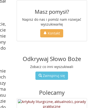
bał
Masz pomysł?
Napisz do nas i pomóż nam rozwijać
ie,
wyszukiwarkę
cie
Kontakt
nie
ony
 do
Odkrywaj Słowo Boże
Zobacz co inni wyszukiwali
nie
Zainspiruj się
ych
szy
 ma
Polecamy
asu
zie
 do