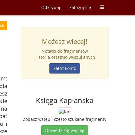
Odkrywaj
Zaloguj się
ych
Możesz więcej!
Notatki do fragmentów
Historia ostatnio wyszukanych
Załóż konto
im:
dla
esz
Księga Kapłańska
Nie
 na
bat
Zobacz wstęp i często szukane fragmenty
u i
kże
Dowiedz się więcej!