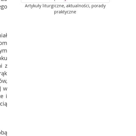
ego
Artykuły liturgiczne, aktualności, porady
praktyczne
iał
dom
nym
oku
i z
rąk
ów,
] w
e i
cią
obą