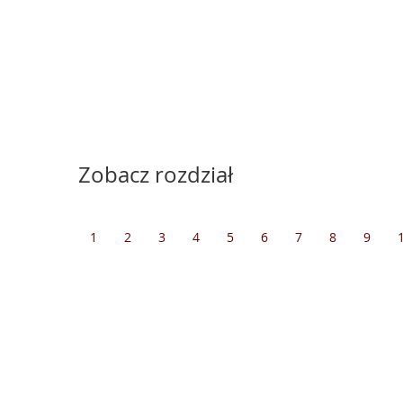
Zobacz rozdział
1
2
3
4
5
6
7
8
9