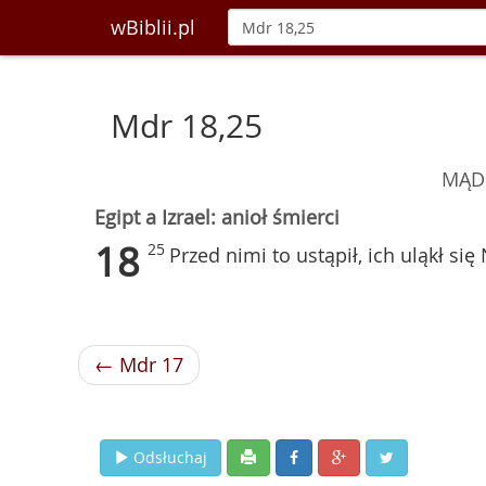
wBiblii.pl
Mdr 18,25
MĄD
Egipt a Izrael: anioł śmierci
18
25
Przed nimi to ustąpił, ich uląkł s
← Mdr 17
Odsłuchaj