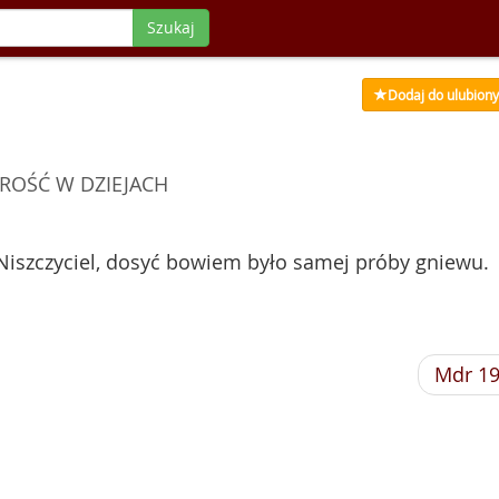
Szukaj
Dodaj do ulubion
ROŚĆ W DZIEJACH
ię Niszczyciel, dosyć bowiem było samej próby gniewu.
Mdr 1