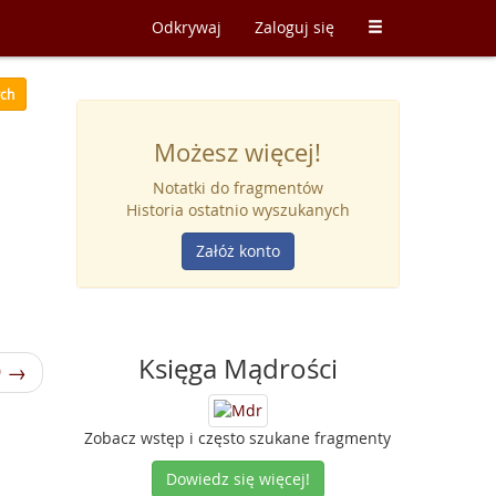
Odkrywaj
Zaloguj się
ych
Możesz więcej!
Notatki do fragmentów
Historia ostatnio wyszukanych
Załóż konto
Księga Mądrości
9 →
Zobacz wstęp i często szukane fragmenty
Dowiedz się więcej!