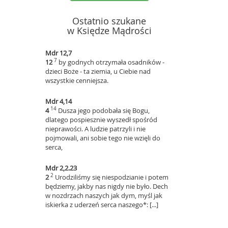
Ostatnio szukane
w Księdze Mądrości
Mdr 12,7
7
12
by godnych otrzymała osadników -
dzieci Boże - ta ziemia, u Ciebie nad
wszystkie cenniejsza.
Mdr 4,14
14
4
Dusza jego podobała się Bogu,
dlatego pospiesznie wyszedł spośród
nieprawości. A ludzie patrzyli i nie
pojmowali, ani sobie tego nie wzięli do
serca,
Mdr 2,2.23
2
2
Urodziliśmy się niespodzianie i potem
będziemy, jakby nas nigdy nie było. Dech
w nozdrzach naszych jak dym, myśl jak
iskierka z uderzeń serca naszego*: [...]