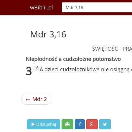
wBiblii.pl
Mdr 3,16
ŚWIĘTOŚĆ - P
Niepłodność a cudzołożne potomstwo
3
16
A dzieci cudzołożników* nie osiągną
← Mdr 2
Odsłuchaj