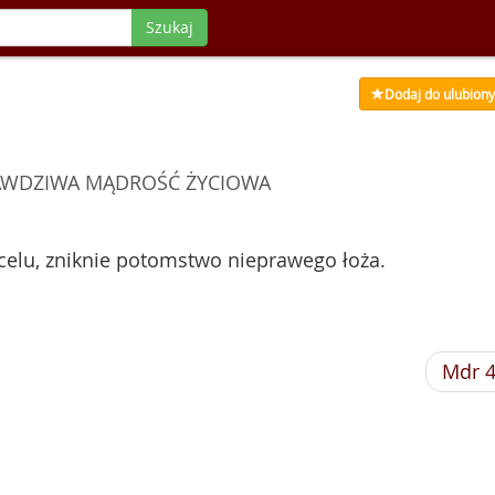
Szukaj
Dodaj do ulubion
RAWDZIWA MĄDROŚĆ ŻYCIOWA
 celu, zniknie potomstwo nieprawego łoża.
Mdr 