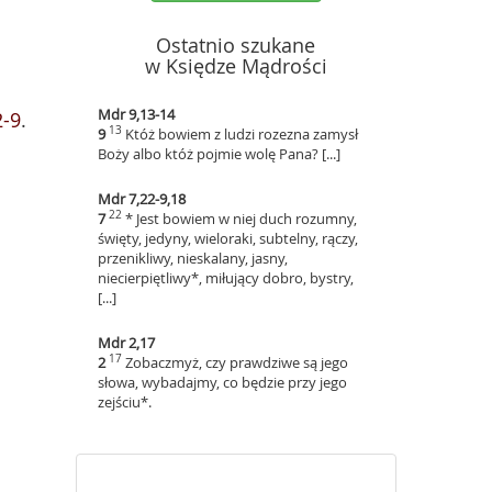
Ostatnio szukane
w Księdze Mądrości
Mdr 9,13-14
2-9
.
13
9
Któż bowiem z ludzi rozezna zamysł
Boży albo któż pojmie wolę Pana? [...]
Mdr 7,22-9,18
22
7
* Jest bowiem w niej duch rozumny,
święty, jedyny, wieloraki, subtelny, rączy,
przenikliwy, nieskalany, jasny,
niecierpiętliwy*, miłujący dobro, bystry,
[...]
Mdr 2,17
17
2
Zobaczmyż, czy prawdziwe są jego
słowa, wybadajmy, co będzie przy jego
zejściu*.