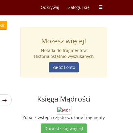
Odkrywaj
Zaloguj się
ych
Możesz więcej!
Notatki do fragmentów
Historia ostatnio wyszukanych
Załóż konto
Księga Mądrości
4 →
Zobacz wstęp i często szukane fragmenty
Dowiedz się więcej!