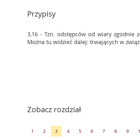
Przypisy
3,16 - Tzn. odstępców od wiary zgodnie 
Można tu widzieć dalej: trwających w zwią
Zobacz rozdział
1
2
3
4
5
6
7
8
9