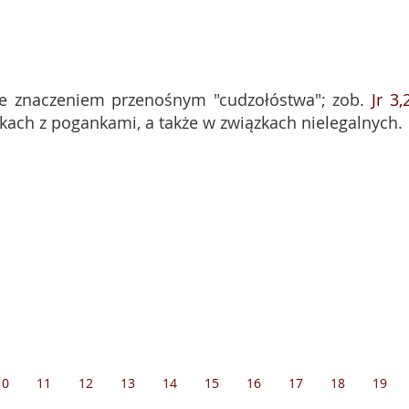
ze znaczeniem przenośnym "cudzołóstwa"; zob.
Jr 3,
zkach z pogankami, a także w związkach nielegalnych.
10
11
12
13
14
15
16
17
18
19