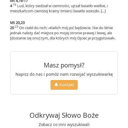
Mt 4,16-17
16
4
Lud, który siedział w ciemności, ujrzał światło wielkie, i
mieszkańcom cienistej krainy śmierci światło wzeszło. [...]
Mt 20,23
23
20
On rzekł do nich: «Kielich mój pić będziecie. Nie do Mnie
jednak należy dać miejsce po mojej stronie prawej i lewej, ale
[dostanie się ono] tym, dla których mój Ojciec je przygotował».
Masz pomysł?
Napisz do nas i pomóż nam rozwijać wyszukiwarkę
Kontakt
Odkrywaj Słowo Boże
Zobacz co inni wyszukiwali