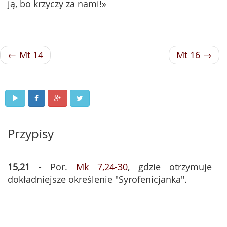
ją, bo krzyczy za nami!»
← Mt 14
Mt 16 →
Przypisy
15,21
- Por.
Mk 7,24-30
, gdzie otrzymuje
dokładniejsze określenie "Syrofenicjanka".