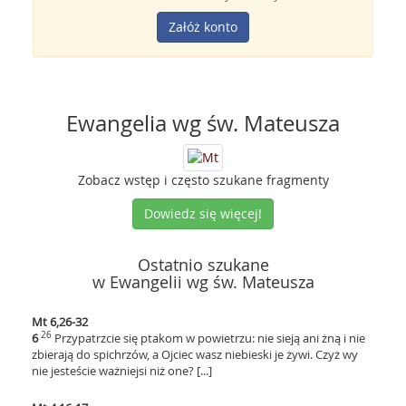
Załóż konto
Ewangelia wg św. Mateusza
Zobacz wstęp i często szukane fragmenty
Dowiedz się więcej!
Ostatnio szukane
w Ewangelii wg św. Mateusza
Mt 6,26-32
26
6
Przypatrzcie się ptakom w powietrzu: nie sieją ani żną i nie
zbierają do spichrzów, a Ojciec wasz niebieski je żywi. Czyż wy
nie jesteście ważniejsi niż one? [...]