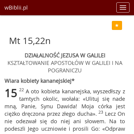
wBiblii.pl
Toggl
navig
Mt 15,22n
DZIAŁALNOŚĆ JEZUSA W GALILEI
KSZTAŁTOWANIE APOSTOŁÓW W GALILEI I NA
POGRANICZU
Wiara kobiety kananejskiej*
15
22
A oto kobieta kananejska, wyszedłszy z
tamtych okolic, wołała: «Ulituj się nade
mną, Panie, Synu Dawida! Moja córka jest
23
ciężko dręczona przez złego ducha».
Lecz On
nie odezwał się do niej ani słowem. Na to
podeszli Jego uczniowie i prosili Go: «Odpraw