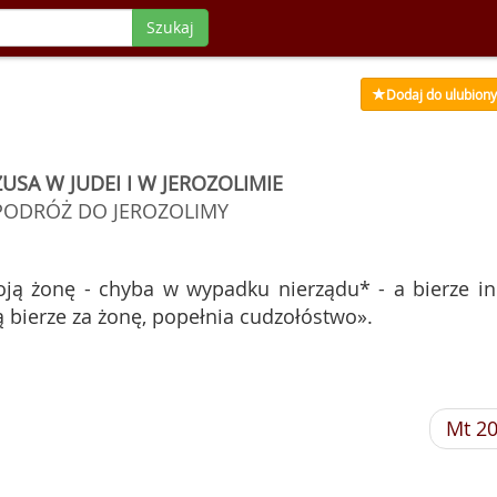
Szukaj
Dodaj do ulubion
USA W JUDEI I W JEROZOLIMIE
PODRÓŻ DO JEROZOLIMY
ą żonę - chyba w wypadku nierządu* - a bierze in
 bierze za żonę, popełnia cudzołóstwo».
Mt 2