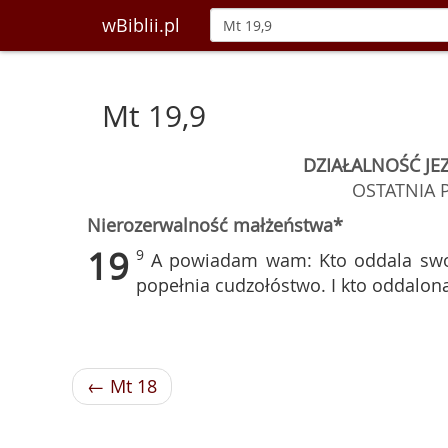
wBiblii.pl
Mt 19,9
DZIAŁALNOŚĆ JEZ
OSTATNIA 
Nierozerwalność małżeństwa*
19
9
A powiadam wam: Kto oddala swoj
popełnia cudzołóstwo. I kto oddaloną
← Mt 18