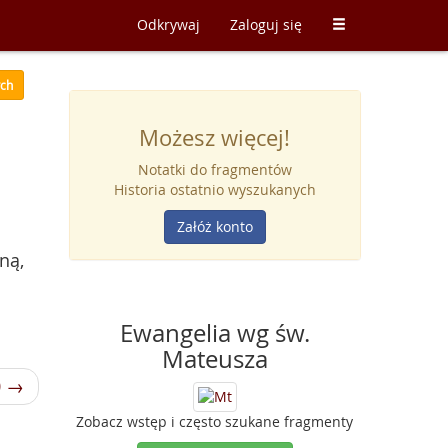
Odkrywaj
Zaloguj się
ych
Możesz więcej!
Notatki do fragmentów
Historia ostatnio wyszukanych
Załóż konto
ną,
Ewangelia wg św.
Mateusza
0 →
Zobacz wstęp i często szukane fragmenty