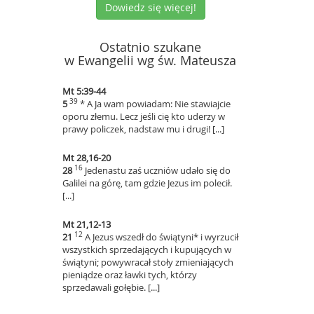
Dowiedz się więcej!
Ostatnio szukane
w Ewangelii wg św. Mateusza
Mt 5:39-44
39
5
* A Ja wam powiadam: Nie stawiajcie
oporu złemu. Lecz jeśli cię kto uderzy w
prawy policzek, nadstaw mu i drugi! [...]
Mt 28,16-20
16
28
Jedenastu zaś uczniów udało się do
Galilei na górę, tam gdzie Jezus im polecił.
[...]
Mt 21,12-13
12
21
A Jezus wszedł do świątyni* i wyrzucił
wszystkich sprzedających i kupujących w
świątyni; powywracał stoły zmieniających
pieniądze oraz ławki tych, którzy
sprzedawali gołębie. [...]