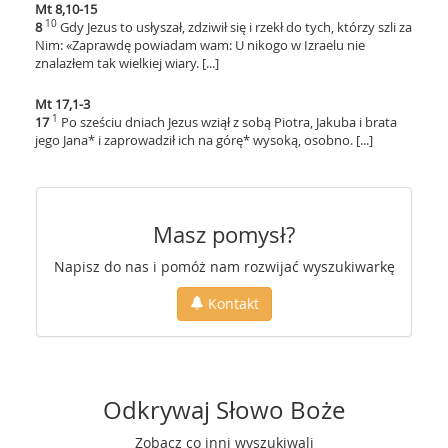
Mt 8,10-15
10
8
Gdy Jezus to usłyszał, zdziwił się i rzekł do tych, którzy szli za
Nim: «Zaprawdę powiadam wam: U nikogo w Izraelu nie
znalazłem tak wielkiej wiary. [...]
Mt 17,1-3
1
17
Po sześciu dniach Jezus wziął z sobą Piotra, Jakuba i brata
jego Jana* i zaprowadził ich na górę* wysoką, osobno. [...]
Masz pomysł?
Napisz do nas i pomóż nam rozwijać wyszukiwarkę
Kontakt
Odkrywaj Słowo Boże
Zobacz co inni wyszukiwali