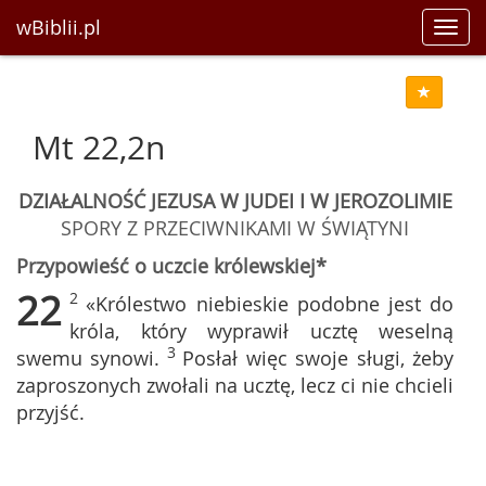
wBiblii.pl
Toggl
navig
Mt 22,2n
DZIAŁALNOŚĆ JEZUSA W JUDEI I W JEROZOLIMIE
SPORY Z PRZECIWNIKAMI W ŚWIĄTYNI
Przypowieść o uczcie królewskiej*
22
2
«Królestwo niebieskie podobne jest do
króla, który wyprawił ucztę weselną
3
swemu synowi.
Posłał więc swoje sługi, żeby
zaproszonych zwołali na ucztę, lecz ci nie chcieli
przyjść.