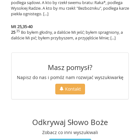
podlega sądowi. A kto by rzekł swemu bratu: Raka*, podlega
Wysokiej Radzie. A kto by mu rzekł: "Bezbożniku", podlega karze
piekła ognistego. [...]
Mt 25,35-40
35
25
Bo byłem głodny, a daliście Mi jeść; byłem spragniony, a
daliście Mi pić; byłem przybyszem, a przyjęliście Mnie; [...]
Masz pomysł?
Napisz do nas i pomóż nam rozwijać wyszukiwarkę
Kontakt
Odkrywaj Słowo Boże
Zobacz co inni wyszukiwali