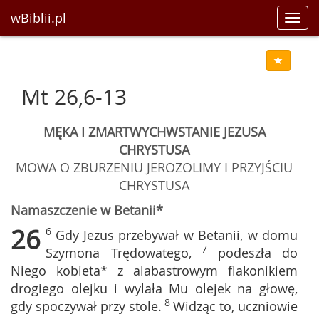
wBiblii.pl
Toggl
navig
Mt 26,6-13
MĘKA I ZMARTWYCHWSTANIE JEZUSA
CHRYSTUSA
MOWA O ZBURZENIU JEROZOLIMY I PRZYJŚCIU
CHRYSTUSA
Namaszczenie w Betanii*
26
6
Gdy Jezus przebywał w Betanii, w domu
7
Szymona Trędowatego,
podeszła do
Niego kobieta* z alabastrowym flakonikiem
drogiego olejku i wylała Mu olejek na głowę,
8
gdy spoczywał przy stole.
Widząc to, uczniowie