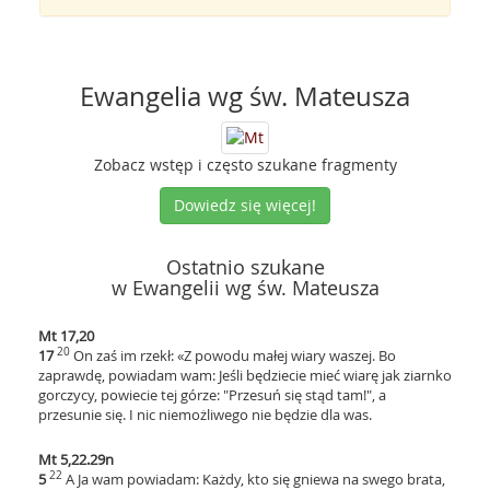
Ewangelia wg św. Mateusza
Zobacz wstęp i często szukane fragmenty
Dowiedz się więcej!
Ostatnio szukane
w Ewangelii wg św. Mateusza
Mt 17,20
20
17
On zaś im rzekł: «Z powodu małej wiary waszej. Bo
zaprawdę, powiadam wam: Jeśli będziecie mieć wiarę jak ziarnko
gorczycy, powiecie tej górze: "Przesuń się stąd tam!", a
przesunie się. I nic niemożliwego nie będzie dla was.
Mt 5,22.29n
22
5
A Ja wam powiadam: Każdy, kto się gniewa na swego brata,