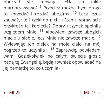
oburzali się, mówiąc: «Na co takie
9
marnotrawstwo?
Przecież można było drogo
10
to sprzedać i rozdać ubogim».
Lecz Jezus
zauważył to i rzekł do nich: «Czemu sprawiacie
przykrość tej kobiecie? Dobry uczynek spełniła
11
względem Mnie.
Albowiem zawsze ubogich
12
macie u siebie, lecz Mnie nie zawsze macie.
Wylewając ten olejek na moje ciało, na mój
13
pogrzeb to uczyniła*.
Zaprawdę, powiadam
wam: Gdziekolwiek po całym świecie głosić
będą tę Ewangelię, będą również opowiadać na
jej pamiątkę to, co uczyniła».
← Mt 25
Mt 27 →